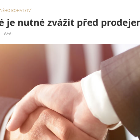
NNÉHO BOHATSTVÍ
ré je nutné zvážit před prodej
A+
A-