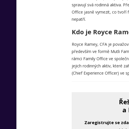
spravují svá rodinná aktiva. 
Office jasně vymezit, co tvoří
nepatří.
Kdo je Royce Ram
Royce Ramey, CFA je považován
především ve formě Mutli Fami
rámci Family Office ve společ
jejich rodinných aktiv, které z
(Chief Experience Officer) ve
Řeš
a 
Zaregistrujte se zd