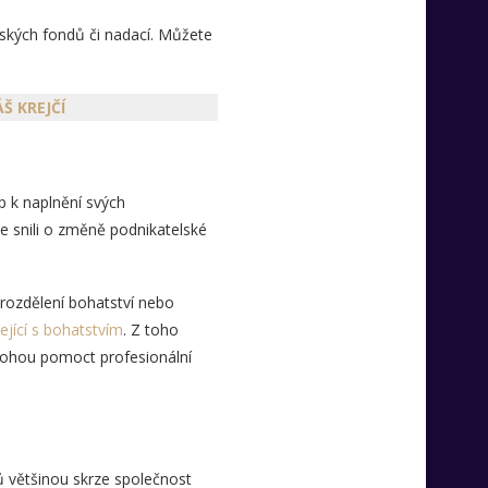
nských fondů či nadací. Můžete
Š KREJČÍ
up k naplnění svých
te snili o změně podnikatelské
erozdělení bohatství nebo
jící s bohatstvím
. Z toho
mohou pomoct profesionální
ů většinou skrze společnost