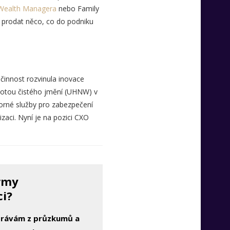
Wealth Managera
nebo Family
y prodat něco, co do podniku
 činnost rozvinula inovace
dnotou čistého jmění (UHNW) v
orné služby pro zabezpečení
zaci. Nyní je na pozici CXO
irmy
ci?
zprávám z průzkumů a