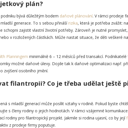
jetkový plán?
ji podniku bývá důležitým bodem
daňové plánování
. V rámci prodeje fi
a mladší generace. To s sebou přináší
rizika
, která je potřeba zvážit: 
e schopni zajistit vlastní životní potřeby. Zároveň je nutné promyslet,
 nebo v rozložených částkách. Může nastat situace, že děti veškeré n
lth Planningem
minimálně 6 – 12 měsíců před transakcí. Podnikatel
omky možné daňové úlevy. Dojde tak k daňové optimalizaci např. při
bo zvýšení osobního jmění.
at filantropii? Co je třeba udělat ještě 
lená s mladší generací může posílit vztahy v rodině. Pokud byste chtě
tujte s členy rodiny o jejich hodnotách. V rámci vzájemné komunikac
 rodiny pro filantropický projekt. Jakmile si rodina ujasní, co by její
f
ktiv z prodeje firmy poputuje.