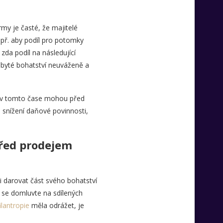
rmy je časté, že majitelé
např. aby podíl pro potomky
 zda podíl na následující
abyté bohatství neuváženě a
é v tomto čase mohou před
 snížení daňové povinnosti,
před prodejem
li darovat část svého bohatství
e se domluvte na sdílených
ilantropie
měla odrážet, je