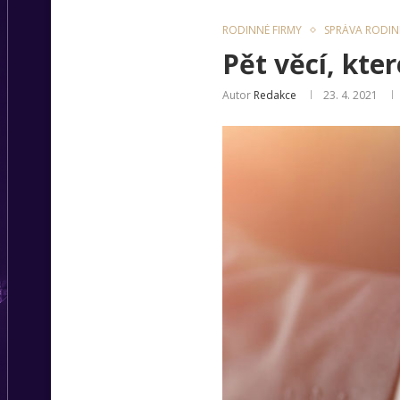
RODINNÉ FIRMY
SPRÁVA RODI
Pět věcí, kte
Autor
Redakce
23. 4. 2021