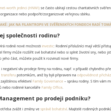
net-worth jedinci (HNWI)
se často ubírají cestou charitativních svěře
ní organizace nebo podpořit/zorganizovat veřejnou sbírku.
AKÉ: JAK NA FILANTROPII VE SVĚŘENSKÝCH FONDECH RADÍ TOMÁ
dej společnosti rodinu?
evírá rodině nové možnosti
investic
: Rodinní příslušníci mají větší příst
 firmy může rozšířit své bohatství nebo si splnit životní sny, nebo js
o jeho část, můžete použít k rozvinutí nové firmy.
negativní vliv prodeje firmy na rodinu, např. v případě chybného př
transferu
potomkům, aniž by byli připraveni na
odpovědnost přicháze
zajištěnou efektivní
Family Governance
– správu rodiny. S tím vám 
ů nebo rodinné kanceláře
Family Office
.
Management po prodeji podniku?
třeba zvážit i změny ve
správě bohatství
. Majitelé rodinných podnik