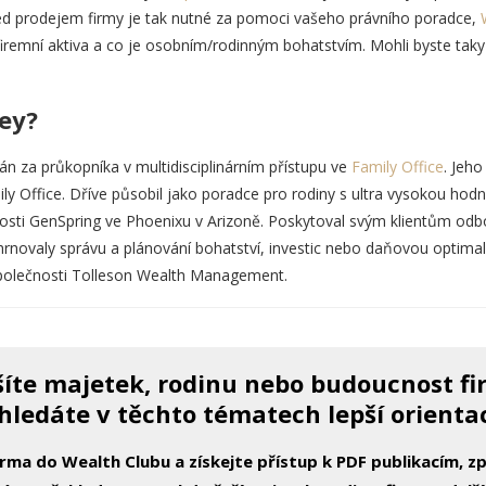
Před prodejem firmy je tak nutné za pomoci vašeho právního poradce,
 firemní aktiva a co je osobním/rodinným bohatstvím. Mohli byste tak
ey?
 za průkopníka v multidisciplinárním přístupu ve
Family Office
. Jeho
ly Office. Dříve působil jako poradce pro rodiny s ultra vysokou ho
nosti GenSpring ve Phoenixu v Arizoně. Poskytoval svým klientům odb
ahrnovaly správu a plánování bohatství, investic nebo daňovou optimali
 společnosti Tolleson Wealth Management.
íte majetek, rodinu nebo budoucnost f
hledáte v těchto tématech lepší orienta
arma do Wealth Clubu a získejte přístup k PDF publikacím, 