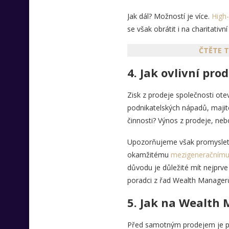
Jak dál? Možností je více.
High-
se však obrátit i na charitativ
ČTĚTE T
4.
Jak ovlivní pro
Zisk z prodeje společnosti ot
podnikatelských nápadů, majitel
činnosti? Výnos z prodeje, neb
Upozorňujeme však promyslet i 
okamžitému
mezigeneračnímu 
důvodu je důležité mít nejprve 
poradci z řad Wealth Manager
5.
Jak na Wealth 
Před samotným prodejem je po