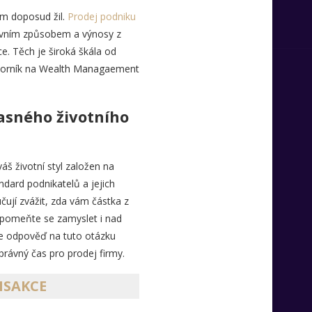
ém doposud žil.
Prodej podniku
itivním způsobem a výnosy z
. Těch je široká škála od
odborník na Wealth Managaement
časného životního
áš životní styl založen na
ndard podnikatelů a jejich
čují zvážit, zda vám částka z
zapomeňte se zamyslet i nad
e odpověď na tuto otázku
právný čas pro prodej firmy.
NSAKCE