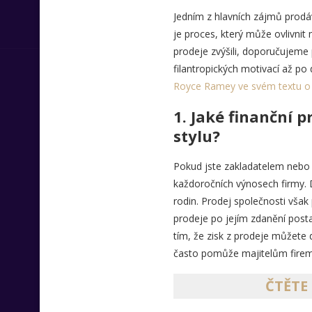
Jedním z hlavních zájmů prodá
je proces, který může ovlivnit
prodeje zvýšili, doporučujeme
filantropických motivací až p
Royce Ramey ve svém textu o 
1. Jaké finanční 
stylu?
Pokud jste zakladatelem nebo
každoročních výnosech firmy. D
rodin. Prodej společnosti však
prodeje po jejím zdanění posta
tím, že zisk z prodeje můžete 
často pomůže majitelům firem u
ČTĚTE