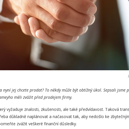
 nyní jej chcete prodat? To někdy může být obtížný úkol. Sepsali jsme pr
Rameyho
měli zvážit před prodejem firmy.
terý vyžaduje znalosti, zkušenosti, ale také předvídavost. Taková tran
otřeba důkladně naplánovat a načasovat tak, aby nedošlo ke zbytečný
pomeňte zvážit veškeré finanční důsledky.