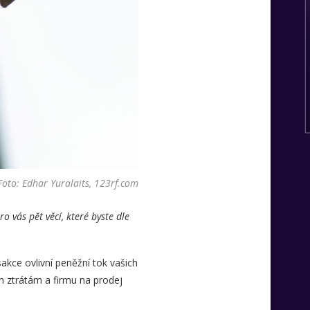
Foto: Edhar Yuralaits, 123rf.com
o vás pět věcí, které byste dle
sakce ovlivní peněžní tok vašich
m ztrátám a firmu na prodej