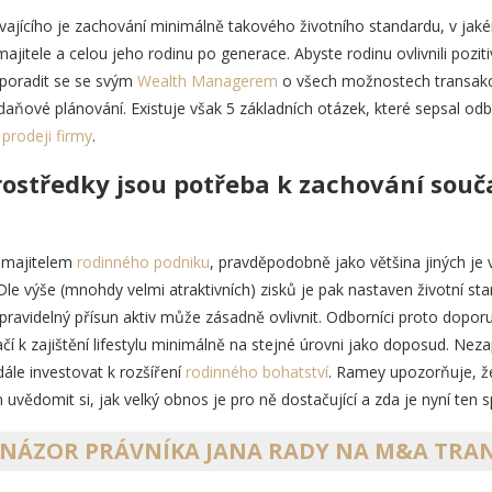
vajícího je zachování minimálně takového životního standardu, v jak
 majitele a celou jeho rodinu po generace. Abyste rodinu ovlivnili poz
 poradit se se svým
Wealth Managerem
o všech možnostech transakce
o daňové plánování. Existuje však 5 základních otázek, které sepsal 
prodeji firmy
.
prostředky jsou potřeba k zachování sou
 majitelem
rodinného podniku
, pravděpodobně jako většina jiných je v
le výše (mnohdy velmi atraktivních) zisků je pak nastaven životní sta
 pravidelný přísun aktiv může zásadně ovlivnit. Odborníci proto doporu
čí k zajištění lifestylu minimálně na stejné úrovni jako doposud. Ne
dále investovat k rozšíření
rodinného bohatství
. Ramey upozorňuje, ž
vědomit si, jak velký obnos je pro ně dostačující a zda je nyní ten s
 NÁZOR PRÁVNÍKA JANA RADY NA M&A TRA