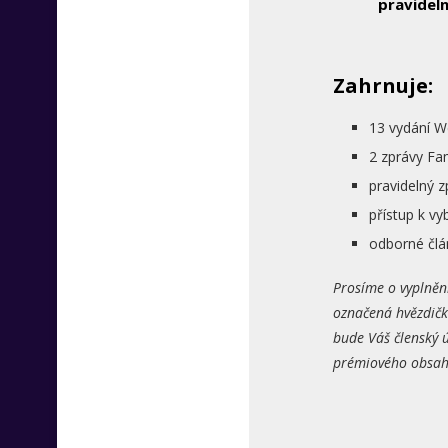
pravideln
Zahrnuje:
13 vydání W
2 zprávy Fa
pravidelný 
přístup k 
odborné člá
Prosíme o vyplněn
označená hvězdičk
bude Váš členský ú
prémiového obsahu