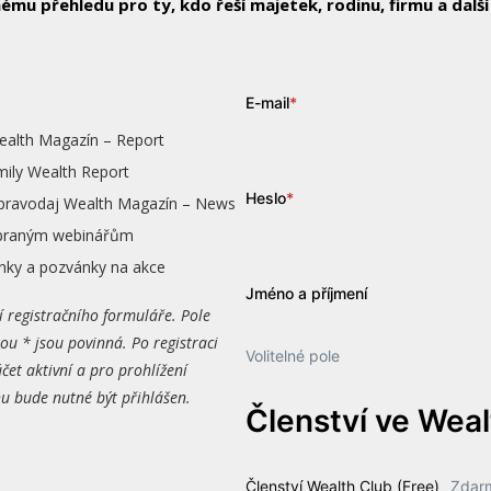
ému přehledu pro ty, kdo řeší majetek, rodinu, firmu a další
E-mail
*
ealth Magazín – Report
mily Wealth Report
Heslo
*
zpravodaj Wealth Magazín – News
vybraným webinářům
nky a pozvánky na akce
Jméno a příjmení
í registračního formuláře. Pole
ou * jsou povinná. Po registraci
Volitelné pole
čet aktivní a pro prohlížení
 bude nutné být přihlášen.
Členství ve Wea
Členství Wealth Club (Free)
Zdar