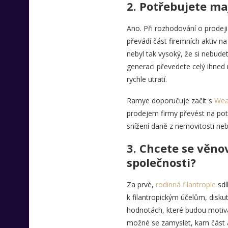
2.
Potřebujete ma
Ano. Při rozhodování o prode
převádí část firemních aktiv n
nebyl tak vysoký, že si nebudet
generaci převedete celý ihned
rychle utratí.
Ramye doporučuje začít s
Wea
prodejem firmy převést na pot
snížení daně z nemovitosti ne
3.
Chcete se věnov
společnosti?
Za prvé,
rodinná filantropie
sdí
k filantropickým účelům, disku
hodnotách, které budou motivací
možné se zamyslet, kam část a