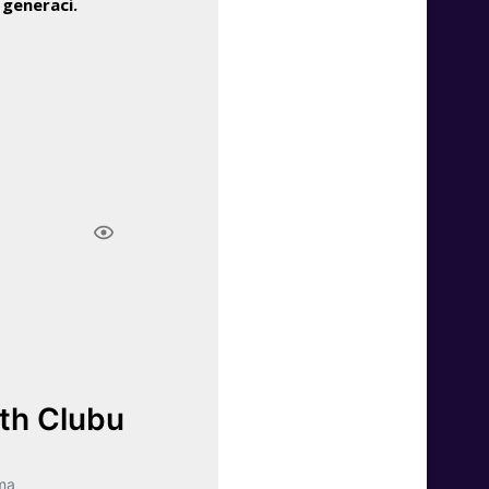
 generaci.
lth Clubu
ma