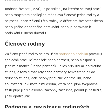
Rodinná živnost (OSVČ) je podnikání, na kterém se svojí prací
nebo majetkem podílejí nejméně dva členové jedné rodiny a
nejméně jeden z členů této rodiny je držitelem živnostenského
nebo jiného obdobného oprávnění, nebo je oprávněn k
podnikání z jiného důvodu.
Členové rodiny
Za členy jedné rodiny se pro účely
rodinného podniku
považují
společně pracující manželé nebo partneři, nebo alespoň s
jedním z manželů nebo partnerů i jejich příbuzní až do třetího
stupně, osoby s manžely nebo partnery sešvagřené až do
druhého stupně, dále osoby příbuzné v přímé linii, nebo
sourozenci. Je-li mezi nimi osoba, která není plně svéprávná,
zastupuje ji při hlasování zákonný zástupce, pokud je nezletilá,
jinak opatrovník.
Podpora a registrace rodinných