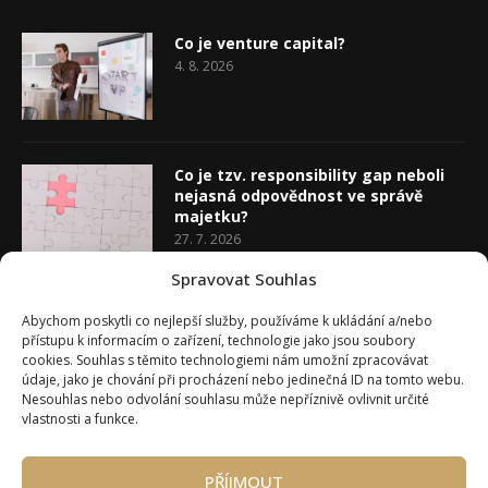
Co je venture capital?
4. 8. 2026
Co je tzv. responsibility gap neboli
nejasná odpovědnost ve správě
majetku?
27. 7. 2026
Spravovat Souhlas
Co je rozhodovací analýza
Abychom poskytli co nejlepší služby, používáme k ukládání a/nebo
20. 7. 2026
přístupu k informacím o zařízení, technologie jako jsou soubory
cookies. Souhlas s těmito technologiemi nám umožní zpracovávat
údaje, jako je chování při procházení nebo jedinečná ID na tomto webu.
Nesouhlas nebo odvolání souhlasu může nepříznivě ovlivnit určité
vlastnosti a funkce.
PŘÍJMOUT
Úvod
O Wealth Magazínu
Můj účet
Slovník pojmů