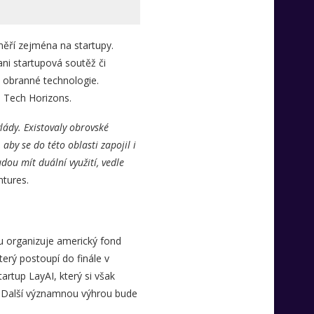
ěří zejména na startupy.
ani startupová soutěž či
a obranné technologie.
 Tech Horizons.
lády. Existovaly obrovské
aby se do této oblasti zapojil i
dou mít duální využití, vedle
ntures.
ou organizuje americký fond
erý postoupí do finále v
artup LayAI, který si však
. Další významnou výhrou bude