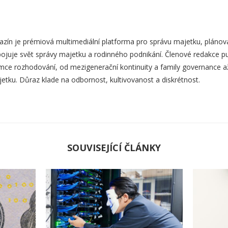
zín je prémiová multimediální platforma pro správu majetku, plánová
ojuje svět správy majetku a rodinného podnikání. Členové redakce pub
mce rozhodování, od mezigenerační kontinuity a family governance až p
etku. Důraz klade na odbornost, kultivovanost a diskrétnost.
SOUVISEJÍCÍ ČLÁNKY