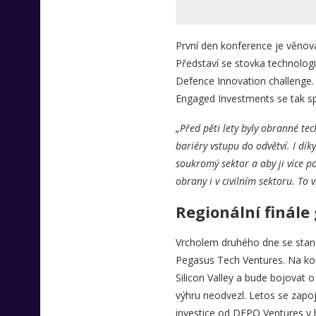
První den konference je věnov
Představí se stovka technologi
Defence Innovation challenge.
Engaged Investments se tak s
„Před pěti lety byly obranné tec
bariéry vstupu do odvětví. I dík
soukromý sektor a aby ji více po
obrany i v civilním sektoru. To 
Regionální finále
Vrcholem druhého dne se stane 
Pegasus Tech Ventures. Na konf
Silicon Valley a bude bojovat o
výhru neodvezl. Letos se zapo
investice od DEPO Ventures v 