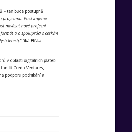
lů – ten bude postupně
ho programu. Poskytujeme
nost navázat nové profesní
 formát a o spolupráci s českým
ých letech,“
říká Eliška
rů v oblasti digitálních plateb
 fondů Credo Ventures,
na podporu podnikání a