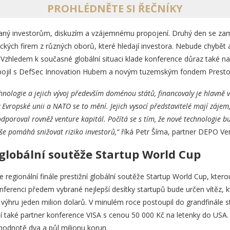
PROHLÉDNĚTE SI ŘEČNÍKY
aný investorům, diskuzím a vzájemnému propojení. Druhý den se zam
ckých firem z různých oborů, které hledají investora. Nebude chybět 
 Vzhledem k současné globální situaci klade konference důraz také n
pojil s DefSec Innovation Hubem a novým tuzemským fondem Presto
hnologie a jejich vývoj především doménou států, financovaly je hlavně v
y Evropské unii a NATO se to mění. Jejich vysocí představitelé mají zájem, 
dporoval rovněž venture kapitál. Počítá se s tím, že nové technologie bu
vše pomáhá snižovat riziko investorů,“
říká Petr Šíma, partner DEPO Ve
 globální soutěže Startup World Cup
regionální finále prestižní globální soutěže Startup World Cup, kter
erenci předem vybrané nejlepší desítky startupů bude určen vítěz, kt
 výhru jeden milion dolarů. V minulém roce postoupil do grandfinále st
jí také partner konference VISA s cenou 50 000 Kč na letenky do USA
hodnotě dva a půl milionu korun.