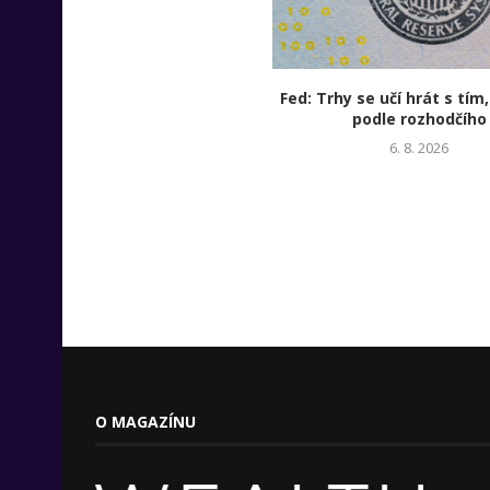
Fed: Trhy se učí hrát s tím,
podle rozhodčího
6. 8. 2026
O MAGAZÍNU