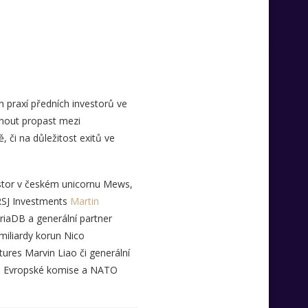
h praxí předních investorů ve
enout propast mezi
 či na důležitost exitů ve
estor v českém unicornu Mews,
 RSJ Investments
Martin
riaDB a generální partner
iliardy korun Nico
ures Marvin Liao či generální
vé Evropské komise a NATO