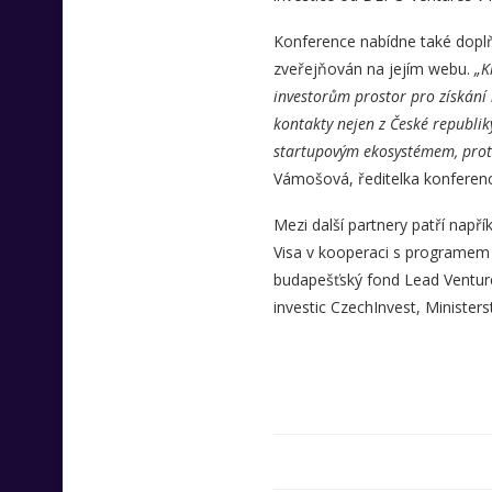
Konference nabídne také doplň
zveřejňován na jejím webu.
„K
investorům prostor pro získání n
kontakty nejen z České republik
startupovým ekosystémem, proto
Vámošová, ředitelka konferen
Mezi další partnery patří napřík
Visa v kooperaci s programem 
budapešťský fond Lead Venture
investic CzechInvest, Ministers