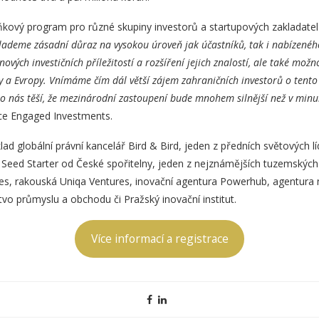
kový program pro různé skupiny investorů a startupových zakladate
lademe zásadní důraz na vysokou úroveň jak účastníků, tak i nabízené
ových investičních příležitostí a rozšíření jejich znalostí, ale také mož
y a Evropy. Vnímáme čím dál větší zájem zahraničních investorů o tento
 nás těší, že mezinárodní zastoupení bude mnohem silnější než v minul
ce Engaged Investments.
lad globální právní kancelář Bird & Bird, jeden z předních světových líd
Seed Starter od České spořitelny, jeden z nejznámějších tuzemských
s, rakouská Uniqa Ventures, inovační agentura Powerhub, agentura 
tvo průmyslu a obchodu či Pražský inovační institut.
Více informací a registrace