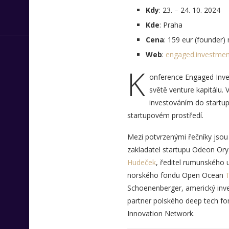
Kdy
: 23. – 24. 10. 2024
Kde
: Praha
Cena
: 159 eur (founder)
Web
:
engaged.investmen
K
onference Engaged Invest
světě venture kapitálu.
investováním do startupů
startupovém prostředí.
Mezi potvrzenými řečníky jsou
zakladatel startupu Odeon Ory
Hudeček
, ředitel rumunského 
norského fondu Open Ocean
Schoenenberger, americký inves
partner polského deep tech f
Innovation Network.