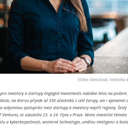
Eliška Vámošová, ředitelka 
pro investory a startupy Engaged Investments nabídne letos na podzim 
losti, na kterou přijede až 350 účastníků z celé Evropy, ale i významní i
 a vzájemnou spolupráci mezi startupy a investory napříč regiony. Šestý 
 Ventures, se uskuteční 23. a 24. října v Praze. Mimo investiční témata
u a kyberbezpečnosti, vesmírné technologie, umělou inteligenci a biot