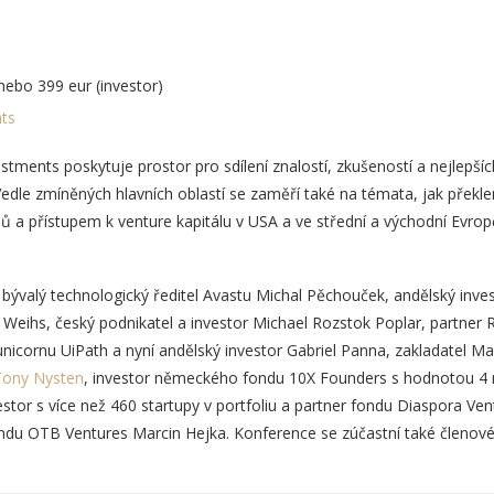
 nebo 399 eur (investor)
ts
ments poskytuje prostor pro sdílení znalostí, zkušeností a nejlepšíc
 Vedle zmíněných hlavních oblastí se zaměří také na témata, jak překl
 a přístupem k venture kapitálu v USA a ve střední a východní Evropě,
 bývalý technologický ředitel Avastu Michal Pěchouček, andělský inv
 Weihs, český podnikatel a investor Michael Rozstok Poplar, partner
unicornu UiPath a nyní andělský investor Gabriel Panna, zakladatel Ma
Tony Nysten
, investor německého fondu 10X Founders s hodnotou 4 m
tor s více než 460 startupy v portfoliu a partner fondu Diaspora Vent
ondu OTB Ventures Marcin Hejka. Konference se zúčastní také členo