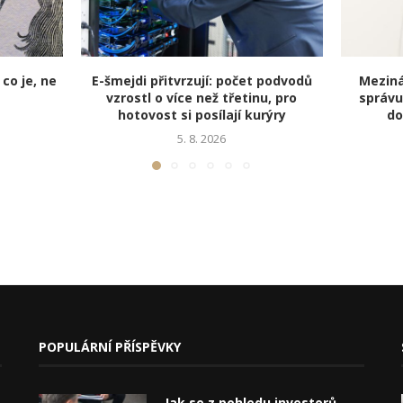
 co je, ne
E-šmejdi přitvrzují: počet podvodů
Meziná
vzrostl o více než třetinu, pro
správu
hotovost si posílají kurýry
do
5. 8. 2026
POPULÁRNÍ PŘÍSPĚVKY
Jak se z pohledu investorů