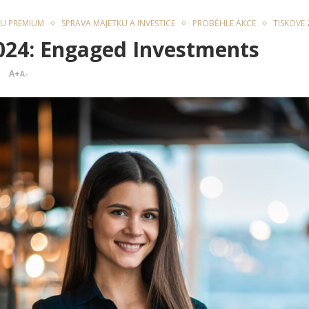
U PREMIUM
SPRÁVA MAJETKU A INVESTICE
PROBĚHLÉ AKCE
TISKOVÉ
 2024: Engaged Investments
A+
A-