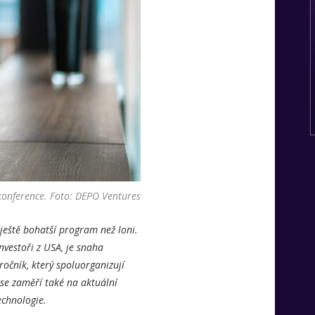
konference. Foto: DEPO Ventures
ještě bohatší program než loni.
nvestoři z USA, je snaha
ročník, který spoluorganizují
 se zaměří také na aktuální
echnologie.