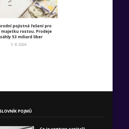
rodní pojistná řešení pro
Začínají Číňané dohánět USA v
 majetku rostou. Prodeje
inteligenci?
sáhly 53 miliard liber
4. 8. 2026
5. 8. 2026
SLOVNÍK POJMŮ
Co je venture capital?