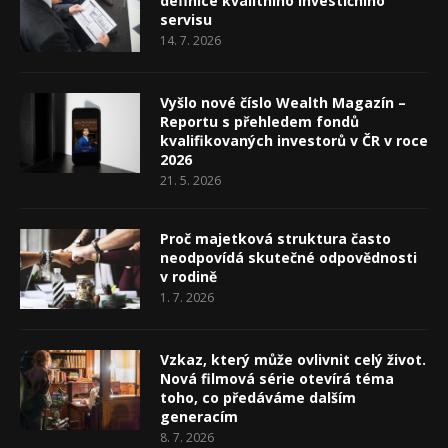
definice kvalitního investičního
servisu
14. 7. 2026
Vyšlo nové číslo Wealth Magazín –
Reportu s přehledem fondů
kvalifikovaných investorů v ČR v roce
2026
21. 5. 2026
Proč majetková struktura často
neodpovídá skutečné odpovědnosti
v rodině
1. 7. 2026
Vzkaz, který může ovlivnit celý život.
Nová filmová série otevírá téma
toho, co předáváme dalším
generacím
8. 7. 2026