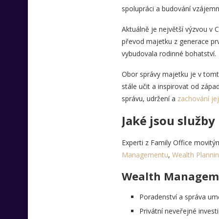
spolupráci a budování vzájemný
Aktuálně je největší výzvou v 
převod majetku z generace prvn
vybudovala rodinné bohatství.
Obor správy majetku je v tomto 
stále učit a inspirovat od zá
správu, udržení a
zachování jej
Jaké jsou služby
Experti z Family Office movitý
Managementu
,
Wealth Planni
Wealth Managem
Poradenství a správa um
Privátní neveřejné invest