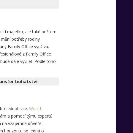
kosti majetku, ale také počtem
 a mění potřeby rodiny
any Family Office využívá.
fesionálové z Family Office
bude dále vyvíjet. Podle toho
ansfer bohatství.
ebo jednotlivce.
Wealth
ebám a pomocí týmu expertů
á na vzájemné důvěře.
m horizontu se jedná o