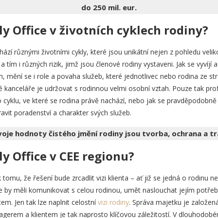
do 250 mil. eur.
ly Office v životních cyklech rodiny?
hází různými životními cykly, které jsou unikátní nejen z pohledu veli
 a tím i různých rizik, jimž jsou členové rodiny vystaveni. Jak se vyvíjí
h, mění se i role a povaha služeb, které jednotlivec nebo rodina ze str
é kanceláře je udržovat s rodinnou velmi osobní vztah. Pouze tak pro
o cyklu, ve které se rodina právě nachází, nebo jak se pravděpodobně 
vit poradenství a charakter svých služeb.
voje hodnoty čistého jmění rodiny jsou tvorba, ochrana a tr
ly Office v CEE regionu?
 tomu, že řešení bude zrcadlit vizi klienta – ať již se jedná o rodinu n
e by měli komunikovat s celou rodinou, umět naslouchat jejím potř
em. Jen tak lze naplnit celostní
vizi rodiny
. Správa majetku je založen
rem a klientem je tak naprosto klíčovou záležitostí. V dlouhodobé