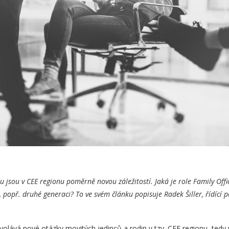
 jsou v CEE regionu poměrně novou záležitostí. Jaká je role Family Offic
í, popř. druhé generaci? To ve svém článku popisuje Radek Šiller, řídící
olává nové otázky movitých jedinců a rodin v tzv. CEE regionu, tedy 