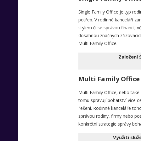
Single Family Office je typ rod
potřeb. V rodinné kanceláři za
stylem či se správou financí, 
dosáhnou značných zřizovacích
Multi Family Office.
Založení 
Multi Family Office
Multi Family Office, nebo také
tomu spravují bohatství více o
řešení. Rodinné kanceláře toho
správou rodiny, firmy nebo posk
konkrétní strategie správy boha
Využití slu