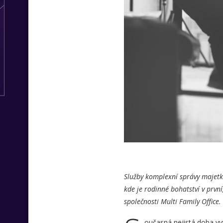
Služby komplexní správy majetku
kde je rodinné bohatství v prvn
společnosti Multi Family Office.
oučasná nejistá doba vyv