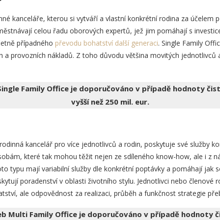
inné kanceláře, kterou si vytváří a vlastní konkrétní rodina za účelem 
městnávají celou řadu oborových expertů, jež jim pomáhají s investic
včetně případného
převodu bohatství další generaci
. Single Family Off
 a provozních nákladů. Z toho důvodu většina movitých jednotlivců a 
Single Family Office je doporučováno v případě hodnoty čis
vyšší než 250 mil. eur.
 rodinná kancelář pro více jednotlivců a rodin, poskytuje své služby 
sobám, které tak mohou těžit nejen ze sdíleného know-how, ale i z n
to typu mají variabilní služby dle konkrétní poptávky a pomáhají jak 
ytují poradenství v oblasti životního stylu. Jednotlivci nebo členové r
tství, ale odpovědnost za realizaci, průběh a funkčnost strategie přeb
žeb Multi Family Office je doporučováno v případě hodnoty č