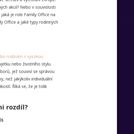
mých akcií? Nebo v souvislosti
jaká je role Family Office na
ly Office a jaké typy rodinných
ebo rodinám s vysokou
jetku nebo životního stylu.
borů, jež souvisí se správou
 než jakýkoliv individuální
stí. Říká se, že je tolik
i rozdíl?
O)
.