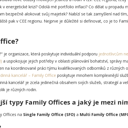
k v energetické krizi? Odolá mé portfolio inflaci? Co dělat u propadu 
am bezpečně alokovat svůj majetek? Nabízí se tak zamyšlení nad tím, 
ště pak v CEE regionu. Nejprve je důležité si definovat, co je to Fami
ffice?
ř“ je organizace, která poskytuje individuální podporu
jednotlivcům n
)
a uspokojuje jejich potřeby v oblasti plánování bohatství, správy ma
en na koordinované práci týmu kvalifikovaných odborníků z různých o
dinná kancelář – Family Office
poskytuje mnohem komplexnější služby,
nná kancelář je zcela jedinečná obsahem svých služeb, strategií a veliko
lik je různých rodin.
jší typy Family Offices a jaký je mezi nim
ly Offices na
Single Family Office (SFO)
a
Multi Family Office (MF
e