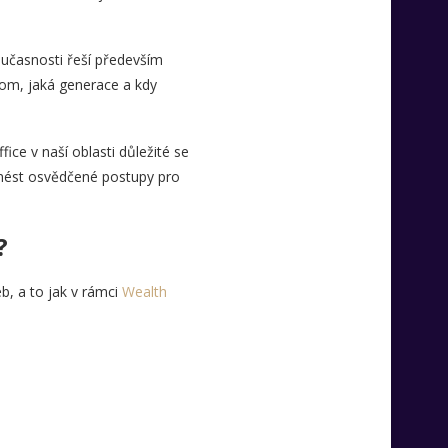
oučasnosti řeší především
 tom, jaká generace a kdy
ice v naší oblasti důležité se
inést osvědčené postupy pro
?
b, a to jak v rámci
Wealth