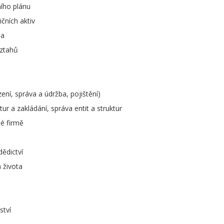
ního plánu
čních aktiv
ia
ztahů
ení, správa a údržba, pojištění)
ur a zakládání, správa entit a struktur
é firmě
dědictví
 života
ství