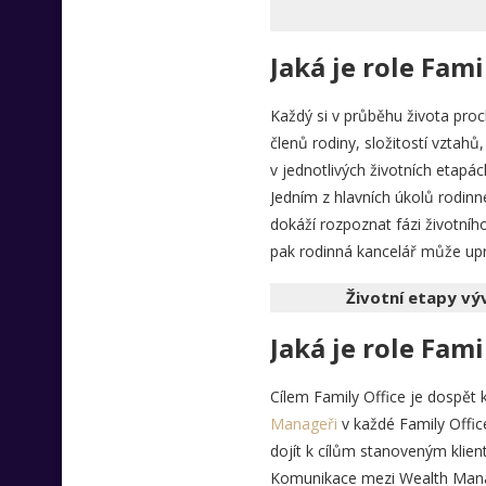
Jaká je role Fami
Každý si v průběhu života proc
členů rodiny, složitostí vztahů,
v jednotlivých životních etapác
Jedním z hlavních úkolů rodinn
dokáží rozpoznat fázi životníh
pak rodinná kancelář může upra
Životní etapy vý
Jaká je role Fami
Cílem Family Office je dospět k
Manageři
v každé Family Offic
dojít k cílům stanoveným klient
Komunikace mezi Wealth Manage