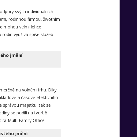
podpory svých individuálních
emi, rodinnou firmou, životním
ice mohou velmi lehce
rodin využívá spíše služeb
tého jmění
komerčně na volném trhu. Díky
ákladově a časově efektivního
se správou majetku, tak se
odiny se podílí na tvorbě
írá Multi Family Office.
istého jmění