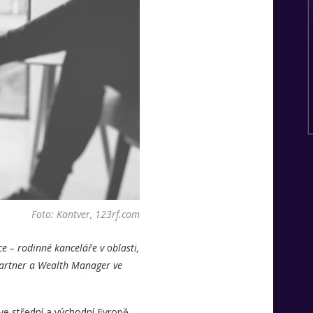
Foto: Kantver, 123rf.com
e – rodinné kanceláře v oblasti,
 partner a Wealth Manager ve
ve střední a východní Evropě.