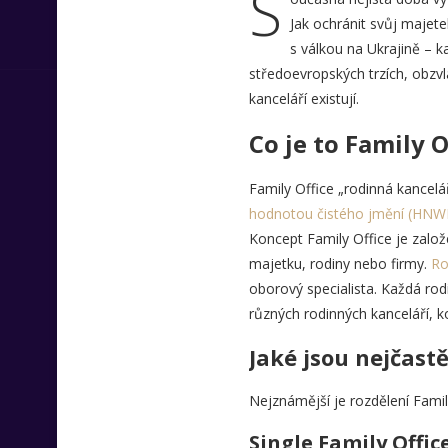
S
Jak ochránit svůj majete
s válkou na Ukrajině – k
středoevropských trzích, obzvlá
kanceláří existují.
Co je to Family O
Family Office „rodinná kancelá
hodnotou čistého jmění (HNWI
Koncept Family Office je založ
majetku, rodiny nebo firmy.
Ro
oborový specialista. Každá rodi
různých rodinných kanceláří, ko
Jaké jsou nejčastě
Nejznámější je rozdělení Fami
Single Family Offic