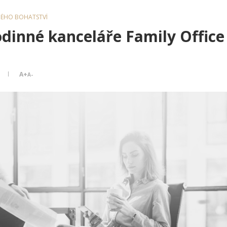
NÉHO BOHATSTVÍ
rodinné kanceláře Family Office
A+
A-