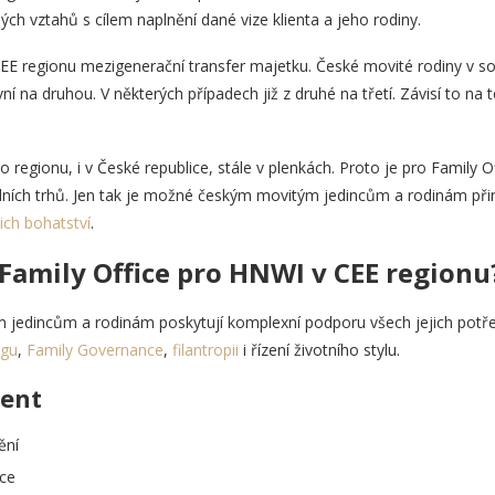
ch vztahů s cílem naplnění dané vize klienta a jeho rodiny.
CEE regionu mezigenerační transfer majetku. České movité rodiny v s
í na druhou. V některých případech již z druhé na třetí. Závisí to na
regionu, i v České republice, stále v plenkách. Proto je pro Family Off
padních trhů. Jen tak je možné českým movitým jedincům a rodinám př
ich bohatství
.
 Family Office pro HNWI v CEE regionu
m jedincům a rodinám poskytují komplexní podporu všech jejich potře
ngu
,
Family Governance
,
filantropii
i řízení životního stylu.
ent
ění
ice