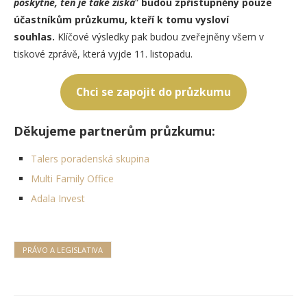
poskytne, ten je také získá
“
budou zpřístupněny pouze
účastníkům průzkumu, kteří k tomu vysloví
souhlas.
Klíčové výsledky pak budou zveřejněny všem v
tiskové zprávě, která vyjde 11. listopadu.
Chci se zapojit do průzkumu
Děkujeme partnerům průzkumu:
Talers poradenská skupina
Multi Family Office
Adala Invest
PRÁVO A LEGISLATIVA