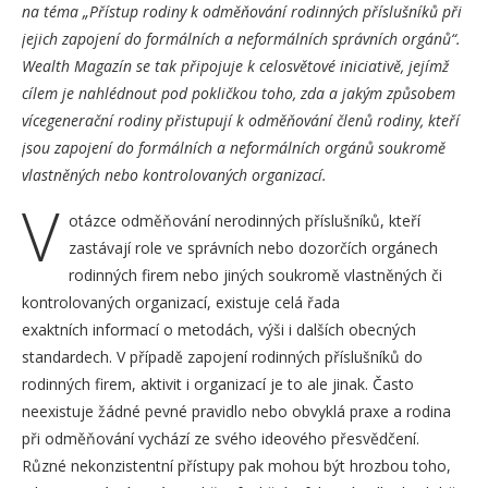
na téma „Přístup rodiny k odměňování rodinných příslušníků při
jejich zapojení do formálních a neformálních správních orgánů“.
Wealth Magazín se tak připojuje k celosvětové iniciativě, jejímž
cílem je nahlédnout pod pokličkou toho, zda a jakým způsobem
vícegenerační rodiny přistupují k odměňování členů rodiny, kteří
jsou zapojení do formálních a neformálních orgánů soukromě
vlastněných nebo kontrolovaných organizací.
V
otázce odměňování nerodinných příslušníků, kteří
zastávají role ve správních nebo dozorčích orgánech
rodinných firem nebo jiných soukromě vlastněných či
kontrolovaných organizací, existuje celá řada
exaktních informací o metodách, výši i dalších obecných
standardech. V případě zapojení rodinných příslušníků do
rodinných firem, aktivit i organizací je to ale jinak. Často
neexistuje žádné pevné pravidlo nebo obvyklá praxe a rodina
při odměňování vychází ze svého ideového přesvědčení.
Různé nekonzistentní přístupy pak mohou být hrozbou toho,