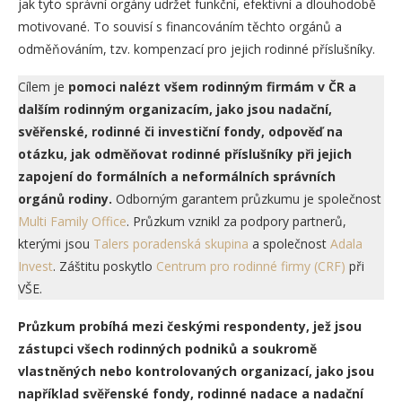
jak tyto správní orgány udržet funkční, efektivní a dlouhodobě
motivované. To souvisí s financováním těchto orgánů a
odměňováním, tzv. kompenzací pro jejich rodinné příslušníky.
Cílem je
pomoci nalézt všem rodinným firmám v ČR a
dalším rodinným organizacím, jako jsou nadační,
svěřenské, rodinné či investiční fondy, odpověď na
otázku, jak odměňovat rodinné příslušníky při jejich
zapojení do formálních a neformálních správních
orgánů rodiny.
Odborným garantem průzkumu je společnost
Multi Family Office
. Průzkum vznikl za podpory partnerů,
kterými jsou
Talers poradenská skupina
a společnost
Adala
Invest
. Záštitu poskytlo
Centrum pro rodinné firmy (CRF)
při
VŠE.
Průzkum probíhá mezi českými respondenty, jež jsou
zástupci všech rodinných podniků a soukromě
vlastněných nebo kontrolovaných organizací, jako jsou
například svěřenské fondy, rodinné nadace a nadační