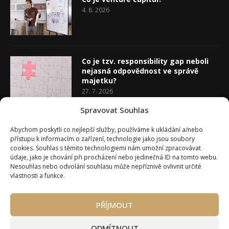
4. 8. 2026
Co je tzv. responsibility gap neboli
nejasná odpovědnost ve správě
majetku?
27. 7. 2026
Spravovat Souhlas
Co je rozhodovací analýza
Abychom poskytli co nejlepší služby, používáme k ukládání a/nebo
20. 7. 2026
přístupu k informacím o zařízení, technologie jako jsou soubory
cookies. Souhlas s těmito technologiemi nám umožní zpracovávat
údaje, jako je chování při procházení nebo jedinečná ID na tomto webu.
Nesouhlas nebo odvolání souhlasu může nepříznivě ovlivnit určité
vlastnosti a funkce.
PŘÍJMOUT
Úvod
O Wealth Magazínu
Můj účet
Slovník pojmů
Kontakty
Máte zájem o spolupráci?
ODMÍTNOUT