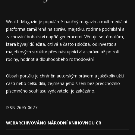
Wealth Magazín je populárně-naučný magazín a multimediální
platforma zaměřená na správu majetku, rodinné podnikání a
zachování bohatství napříč generacemi. Věnuje se tématům,
která bývají důležitá, citlivá a často i složitá, od investic a
majetkových struktur přes nástupnictví a správu až po roli
rodiny, hodnot a dlouhodobého rozhodování.
Obsah portálu je chráněn autorským právem a jakékoliv užití
části nebo celku díla, zejména jeho šíření bez předchozího
písemného souhlasu vydavatele, je zakázáno.
ISSN 2695-0677
WEBARCHIVOVÁNO NÁRODNÍ KNIHOVNOU ČR