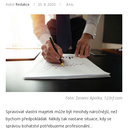
Autor
Redakce
25. 8. 2020
A+
A-
Foto: Dzianis Apolka, 123rf.com
Spravovat vlastní majetek může být mnohdy náročnější, než
bychom předpokládali. Někdy tak nastane situace, kdy se
správou bohatství potřebujeme profesionální…