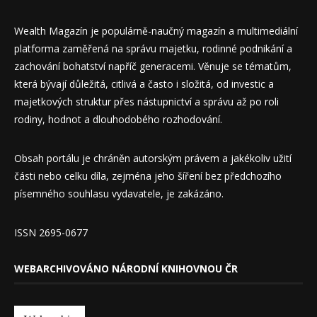
Wealth Magazín je populárně-naučný magazín a multimediální
platforma zaměřená na správu majetku, rodinné podnikání a
zachování bohatství napříč generacemi. Věnuje se tématům,
která bývají důležitá, citlivá a často i složitá, od investic a
majetkových struktur přes nástupnictví a správu až po roli
rodiny, hodnot a dlouhodobého rozhodování.
Obsah portálu je chráněn autorským právem a jakékoliv užití
části nebo celku díla, zejména jeho šíření bez předchozího
písemného souhlasu vydavatele, je zakázáno.
ISSN 2695-0677
WEBARCHIVOVÁNO NÁRODNÍ KNIHOVNOU ČR