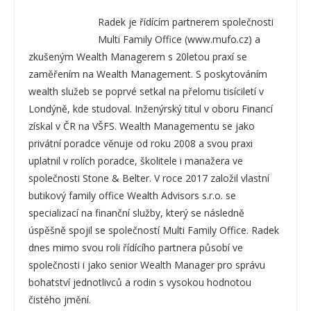
Radek je řídícím partnerem společnosti
Multi Family Office (www.mufo.cz) a
zkušeným Wealth Managerem s 20letou praxí se
zaměřením na Wealth Management. S poskytováním
wealth služeb se poprvé setkal na přelomu tisíciletí v
Londýně, kde studoval. Inženýrský titul v oboru Financí
získal v ČR na VŠFS. Wealth Managementu se jako
privátní poradce věnuje od roku 2008 a svou praxi
uplatnil v rolích poradce, školitele i manažera ve
společnosti Stone & Belter. V roce 2017 založil vlastní
butikový family office Wealth Advisors s.r.o. se
specializací na finanční služby, který se následně
úspěšně spojil se společností Multi Family Office. Radek
dnes mimo svou roli řídícího partnera působí ve
společnosti i jako senior Wealth Manager pro správu
bohatství jednotlivců a rodin s vysokou hodnotou
čistého jmění.