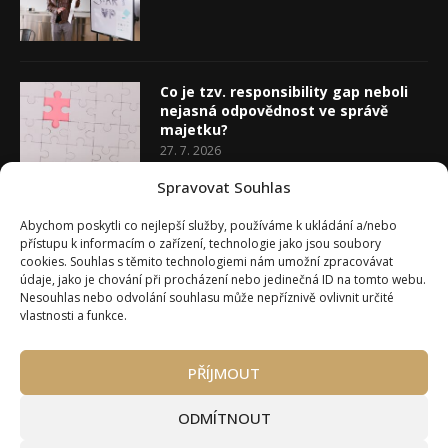
Co je tzv. responsibility gap neboli
nejasná odpovědnost ve správě
majetku?
27. 7. 2026
Spravovat Souhlas
Co je rozhodovací analýza
Abychom poskytli co nejlepší služby, používáme k ukládání a/nebo
20. 7. 2026
přístupu k informacím o zařízení, technologie jako jsou soubory
cookies. Souhlas s těmito technologiemi nám umožní zpracovávat
údaje, jako je chování při procházení nebo jedinečná ID na tomto webu.
Nesouhlas nebo odvolání souhlasu může nepříznivě ovlivnit určité
vlastnosti a funkce.
PŘÍJMOUT
Úvod
O Wealth Magazínu
Můj účet
Slovník pojmů
Kontakty
Máte zájem o spolupráci?
ODMÍTNOUT
Pravidla používání webu wmag.cz
Všeobecné obchodní podmínky