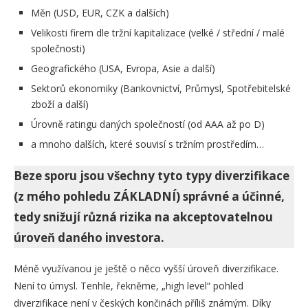
Měn (USD, EUR, CZK a dalších)
Velikosti firem dle tržní kapitalizace (velké / střední / malé
společnosti)
Geografického (USA, Evropa, Asie a další)
Sektorů ekonomiky (Bankovnictví, Průmysl, Spotřebitelské
zboží a další)
Úrovně ratingu daných společností (od AAA až po D)
a mnoho dalších, které souvisí s tržním prostředím…
Beze sporu jsou všechny tyto typy diverzifikace
(z mého pohledu ZÁKLADNÍ) správné a účinné,
tedy snižují různá rizika na akceptovatelnou
úroveň daného investora.
Méně využívanou je ještě o něco vyšší úroveň diverzifikace.
Není to úmysl. Tenhle, řekněme, „high level“ pohled
diverzifikace není v českých končinách příliš známým. Díky