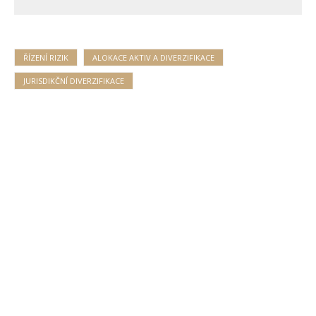
ŘÍZENÍ RIZIK
ALOKACE AKTIV A DIVERZIFIKACE
JURISDIKČNÍ DIVERZIFIKACE