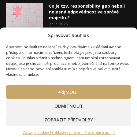
Co je tzv. responsibility gap neboli
nejasná odpovědnost ve správě
majetku?
27. 7. 2026
Spravovat Souhlas
Co je rozhodovací analýza
Abychom poskytli co nejlepší služby, používáme k ukládání a/nebo
20. 7. 2026
přístupu k informacím o zařízení, technologie jako jsou soubory
cookies. Souhlas s těmito technologiemi nám umožní zpracovávat
údaje, jako je chování při procházení nebo jedinečná ID na tomto webu.
Nesouhlas nebo odvolání souhlasu může nepříznivě ovlivnit určité
vlastnosti a funkce.
PŘÍJMOUT
Úvod
O Wealth Magazínu
Můj účet
Slovník pojmů
Kontakty
Máte zájem o spolupráci?
ODMÍTNOUT
Pravidla používání webu wmag.cz
Všeobecné obchodní podmínky
ZOBRAZIT PŘEDVOLBY
Ke stažení (partneři a autoři)
© 2020 - 2026 Wealth Magazín - Wealth Magazín s.r.o.
Zásady cookies
Prohlášení o ochraně osobních údajů