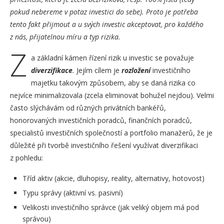
pokud nebereme v potaz investici do sebe). Proto je potřeba
tento fakt přijmout a u svých investic akceptovat, pro každého
z nás, přijatelnou míru a typ rizika.
Z
a základní kámen řízení rizik u investic se považuje
diverzifikace
.
Jejím cílem je
rozložení
investičního
majetku takovým způsobem, aby se daná rizika co
nejvíce minimalizovala (zcela eliminovat bohužel nejdou). Velmi
často slýchávám od různých privátních bankéřů,
honorovaných investičních poradců, finančních poradců,
specialistů investičních společností a portfolio manažerů, že je
důležité při tvorbě investičního řešení využívat diverzifikaci
z pohledu:
Tříd aktiv (akcie, dluhopisy, reality, alternativy, hotovost)
Typu správy (aktivní vs. pasivní)
Velikosti investičního správce (jak veliký objem má pod
správou)