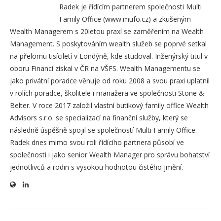
Radek je řídícím partnerem společnosti Multi
Family Office (www.mufo.cz) a zkušeným
Wealth Managerem s 20letou praxí se zaměřením na Wealth
Management. S poskytováním wealth služeb se poprvé setkal
na přelomu tisíciletí v Londýně, kde studoval. Inženýrský titul v
oboru Financí získal v ČR na VŠFS. Wealth Managementu se
jako privátní poradce věnuje od roku 2008 a svou praxi uplatnil
v rolích poradce, školitele i manažera ve společnosti Stone &
Belter. V roce 2017 založil vlastní butikový family office Wealth
Advisors s.r.o. se specializací na finanční služby, který se
následně úspěšně spojil se společností Multi Family Office.
Radek dnes mimo svou roli řídícího partnera působí ve
společnosti i jako senior Wealth Manager pro správu bohatství
jednotlivců a rodin s vysokou hodnotou čistého jmění.