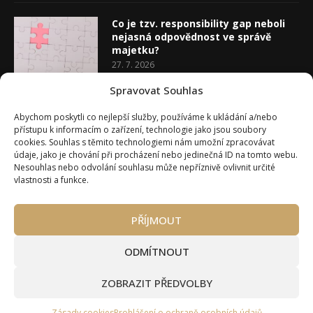
Co je tzv. responsibility gap neboli
nejasná odpovědnost ve správě
majetku?
27. 7. 2026
Spravovat Souhlas
Co je rozhodovací analýza
Abychom poskytli co nejlepší služby, používáme k ukládání a/nebo
20. 7. 2026
přístupu k informacím o zařízení, technologie jako jsou soubory
cookies. Souhlas s těmito technologiemi nám umožní zpracovávat
údaje, jako je chování při procházení nebo jedinečná ID na tomto webu.
Nesouhlas nebo odvolání souhlasu může nepříznivě ovlivnit určité
vlastnosti a funkce.
PŘÍJMOUT
Úvod
O Wealth Magazínu
Můj účet
Slovník pojmů
Kontakty
Máte zájem o spolupráci?
ODMÍTNOUT
Pravidla používání webu wmag.cz
Všeobecné obchodní podmínky
ZOBRAZIT PŘEDVOLBY
Ke stažení (partneři a autoři)
© 2020 - 2026 Wealth Magazín - Wealth Magazín s.r.o.
Zásady cookies
Prohlášení o ochraně osobních údajů