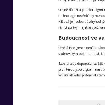
Stejně důležitá je etika: algor
technologie nepřebíraly rozho
Klíčová je i volba důvěryhodnýc
rámci správy majetku využíván
Budoucnost ve va
Umělá inteligence není hrozbou,
s obrovským objemem dat. Lids
Experti tedy doporučují zvážit 
pro kterou jsou digitální nástro
využití lidského potenciálu tam