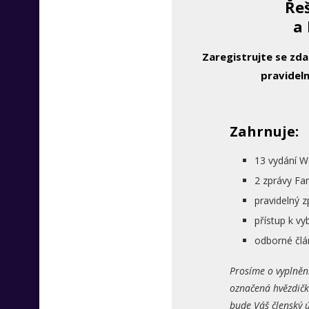
Řeš
a 
Zaregistrujte se zd
pravideln
Zahrnuje:
13 vydání W
2 zprávy Fa
pravidelný 
přístup k 
odborné člá
Prosíme o vyplněn
označená hvězdičk
bude Váš členský ú