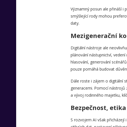
Významný posun ale přináší i p
smýšlející rody mohou preferov
daty.
Mezigenerační ko
Digitální nástroje ale neovlivňu
plánování nástupnictví, vedení
hlasování, generování scénářů 
pouze pomáhá budovat důvěru
Dále roste i zájem o digitální 
generacemi. Pomocí nástrojů za
a vývoj rodinného majetku, klí
Bezpečnost, etika
S rozvojem AI však přicházejí 
citlivých dat, nastavení přístu