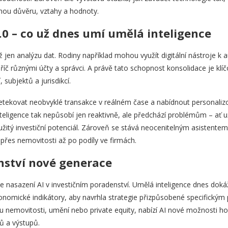
mnou důvěru, vztahy a hodnoty.
0 – co už dnes umí umělá inteligence
 jen analýzu dat. Rodiny například mohou využít digitální nástroje k
příč různými účty a správci. A právě tato schopnost konsolidace je kl
 subjektů a jurisdikcí.
tekovat neobvyklé transakce v reálném čase a nabídnout personaliz
teligence tak nepůsobí jen reaktivně, ale předchází problémům – ať u
itý investiční potenciál. Zároveň se stává neocenitelným asistentem 
v přes nemovitosti až po podíly ve firmách.
nství nové generace
je nasazení AI v investičním poradenství. Umělá inteligence dnes dok
konomické indikátory, aby navrhla strategie přizpůsobené specifický
ou nemovitosti, umění nebo private equity, nabízí AI nové možnosti ho
ů a výstupů.