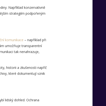
odiny. Například konzervativně
žnějším strategiím podpořeným
ční komunikace
– například při
rmám umožňuje transparentní
omunikaci tak nenahrazuje,
y, historii a zkušenosti napříč
hivy, které dokumentují vznik
ybí lidský dohled. Ochrana