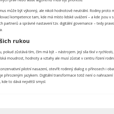
itmus může být výkonný, ale nikoli hodnotově neutrální. Rodiny proto 
dovací kompetence tam, kde má místo lidské uvážení – a kde jsou v sá
h partnerů a správné nastavení tzv. digitální governance – tedy pravid
a.
šich rukou
 pokud zůstává tím, čím má být – nástrojem. Její síla tkví v rychlosti
ká moudrost, hodnoty a vztahy ale musí zůstat v centru řízení rodi
konzervativní pilotní nasazení, otevřít rodinný dialog o přínosech i ob
je přirozeným jazykem. Digitální transformace totiž není o nahrazení lid
, kde to dává největší smysl.