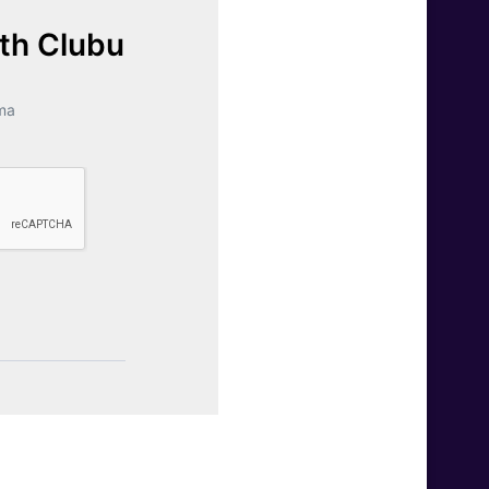
lth Clubu
ma