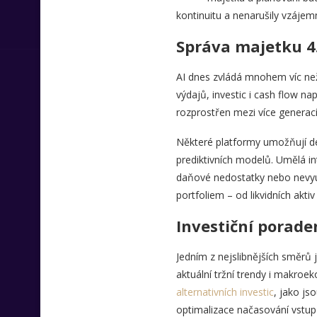
kontinuitu a nenarušily vzáje
Správa majetku 4.
AI dnes zvládá mnohem víc než
výdajů, investic i cash flow na
rozprostřen mezi více generací,
Některé platformy umožňují de
prediktivních modelů. Umělá in
daňové nedostatky nebo nevyuž
portfoliem – od likvidních akti
Investiční porade
Jedním z nejslibnějších směrů 
aktuální tržní trendy i makroe
alternativních investic
, jako js
optimalizace načasování vstup