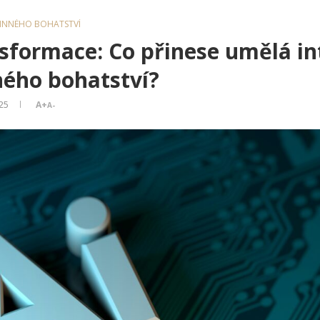
INNÉHO BOHATSTVÍ
nsformace: Co přinese umělá in
ného bohatství?
025
A+
A-