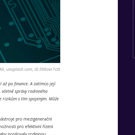
li, unsplash.com, ID llNtovr7ctk
 až po finance. A zatímco její
, včetně správy rodinného
se rizikům s tím spojeným. Může
nástroje pro mezigenerační
ožnosti pro efektivní řízení
aby posilovaly rodinnou