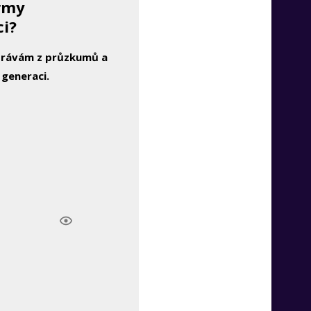
irmy
ci?
zprávám z průzkumů a
 generaci.