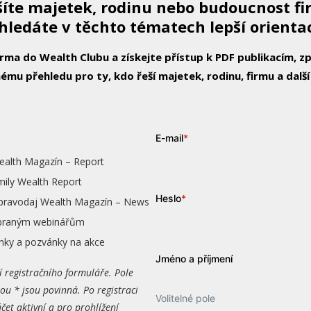
íte majetek, rodinu nebo budoucnost f
hledáte v těchto tématech lepší orienta
arma do Wealth Clubu a získejte přístup k PDF publikacím, 
ému přehledu pro ty, kdo řeší majetek, rodinu, firmu a další
E-mail
*
ealth Magazín – Report
mily Wealth Report
Heslo
*
zpravodaj Wealth Magazín – News
vybraným webinářům
nky a pozvánky na akce
Jméno a příjmení
í registračního formuláře. Pole
ou * jsou povinná. Po registraci
Volitelné pole
čet aktivní a pro prohlížení