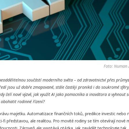
Foto: Numan A
 neoddělitelnou součástí moderního světa – od zdravotnictví přes průmysl
edí jsou už dobře zmapované, stále častěji proniká i do soukromé sféry
edy čelí nové výzvě, jak využít AI jako pomocníka a inovátora a vyhnout 
 obohatit rodinné řízení?
ávu majetku. Automatizace finančních toků, predikce investic nebo 
-fi představou, ale realitou. Pro movité rodiny se tím otevírají nové m
oucnosti. Zároveň ale vyvstává otázka, jak zavádět technologie tak, 