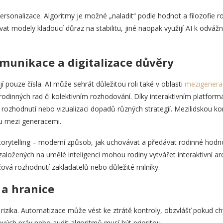
ersonalizace. Algoritmy je možné „naladit“ podle hodnot a filozofie r
at modely kladoucí důraz na stabilitu, jiné naopak využijí AI k odvá
munikace a digitalizace důvěry
jí pouze čísla. AI může sehrát důležitou roli také v oblasti
mezigenera
 rodinných rad či kolektivním rozhodování. Díky interaktivním platfo
rozhodnutí nebo vizualizaci dopadů různých strategií. Mezilidskou k
 mezi generacemi.
storytelling – moderní způsob, jak uchovávat a předávat rodinné hodnot
ložených na umělé inteligenci mohou rodiny vytvářet interaktivní arc
čová rozhodnutí zakladatelů nebo důležité milníky.
 a hranice
i rizika. Automatizace může vést ke ztrátě kontroly, obzvlášť pokud ch
pových práv nebo audit algoritmů musí být prioritou.