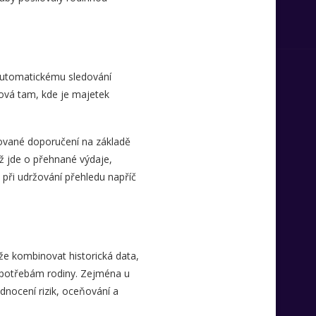
 automatickému sledování
íčová tam, kde je majetek
ované doporučení na základě
ž jde o přehnané výdaje,
při udržování přehledu napříč
áže kombinovat historická data,
m potřebám rodiny. Zejména u
dnocení rizik, oceňování a