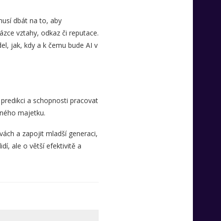
musí dbát na to, aby
zce vztahy, odkaz či reputace.
el, jak, kdy a k čemu bude AI v
, predikci a schopnosti pracovat
nného majetku.
avách a zapojit mladší generaci,
í, ale o větší efektivitě a