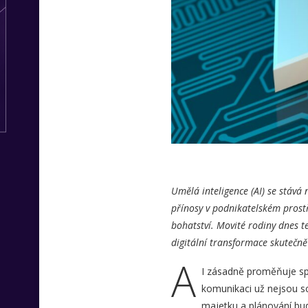
Umělá inteligence (AI) se stává
přínosy v podnikatelském prostř
bohatství. Movité rodiny dnes t
digitální transformace skutečně
A
I zásadně proměňuje spr
komunikaci už nejsou sci
majetku a plánování bud