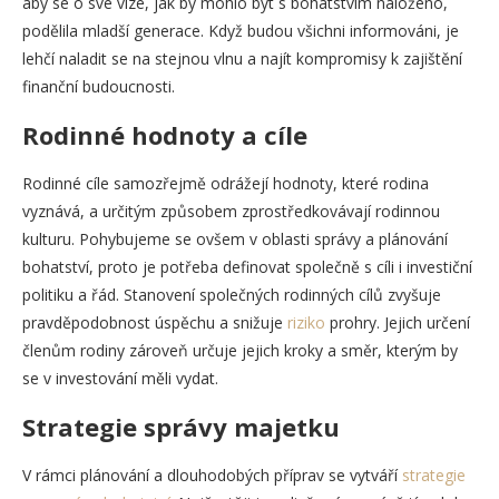
aby se o své vize, jak by mohlo být s bohatstvím naloženo,
podělila mladší generace. Když budou všichni informováni, je
lehčí naladit se na stejnou vlnu a najít kompromisy k zajištění
finanční budoucnosti.
Rodinné hodnoty a cíle
Rodinné cíle samozřejmě odrážejí hodnoty, které rodina
vyznává, a určitým způsobem zprostředkovávají rodinnou
kulturu. Pohybujeme se ovšem v oblasti správy a plánování
bohatství, proto je potřeba definovat společně s cíli i investiční
politiku a řád. Stanovení společných rodinných cílů zvyšuje
pravděpodobnost úspěchu a snižuje
riziko
prohry. Jejich určení
členům rodiny zároveň určuje jejich kroky a směr, kterým by
se v investování měli vydat.
Strategie správy majetku
V rámci plánování a dlouhodobých příprav se vytváří
strategie