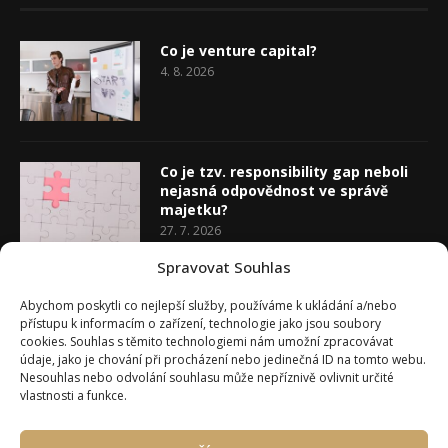
Co je venture capital?
4. 8. 2026
Co je tzv. responsibility gap neboli
nejasná odpovědnost ve správě
majetku?
27. 7. 2026
Spravovat Souhlas
Co je rozhodovací analýza
Abychom poskytli co nejlepší služby, používáme k ukládání a/nebo
20. 7. 2026
přístupu k informacím o zařízení, technologie jako jsou soubory
cookies. Souhlas s těmito technologiemi nám umožní zpracovávat
údaje, jako je chování při procházení nebo jedinečná ID na tomto webu.
Nesouhlas nebo odvolání souhlasu může nepříznivě ovlivnit určité
vlastnosti a funkce.