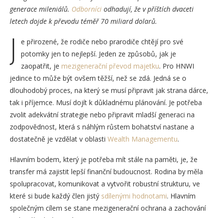
generace mileniálů.
Odborníci
odhadují, že v příštích dvaceti
letech dojde k převodu téměř 70 miliard dolarů.
J
e přirozené, že rodiče nebo prarodiče chtějí pro své
potomky jen to nejlepší. Jeden ze způsobů, jak je
zaopatřit, je
mezigenerační převod majetku
. Pro HNWI
jedince to může být ovšem těžší, než se zdá. Jedná se o
dlouhodobý proces, na který se musí připravit jak strana dárce,
tak i příjemce. Musí dojít k důkladnému plánování. Je potřeba
zvolit adekvátní strategie nebo připravit mladší generaci na
zodpovědnost, která s náhlým růstem bohatství nastane a
dostatečně je vzdělat v oblasti
Wealth Managementu
.
Hlavním bodem, který je potřeba mít stále na paměti, je, že
transfer má zajistit lepší finanční budoucnost. Rodina by měla
spolupracovat, komunikovat a vytvořit robustní strukturu, ve
které si bude každý člen jistý
sdílenými hodnotami
. Hlavním
společným cílem se stane mezigenerační ochrana a zachování