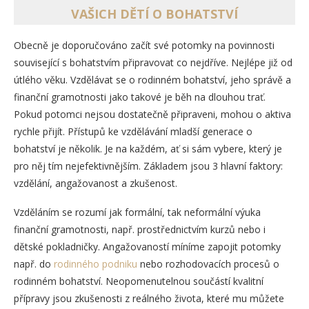
VAŠICH DĚTÍ O BOHATSTVÍ
Obecně je doporučováno začít své potomky na povinnosti
související s bohatstvím připravovat co nejdříve. Nejlépe již od
útlého věku. Vzdělávat se o rodinném bohatství, jeho správě a
finanční gramotnosti jako takové je běh na dlouhou trať.
Pokud potomci nejsou dostatečně připraveni, mohou o aktiva
rychle přijít. Přístupů ke vzdělávání mladší generace o
bohatství je několik. Je na každém, ať si sám vybere, který je
pro něj tím nejefektivnějším. Základem jsou 3 hlavní faktory:
vzdělání, angažovanost a zkušenost.
Vzděláním se rozumí jak formální, tak neformální výuka
finanční gramotnosti, např. prostřednictvím kurzů nebo i
dětské pokladničky. Angažovaností míníme zapojit potomky
např. do
rodinného podniku
nebo rozhodovacích procesů o
rodinném bohatství. Neopomenutelnou součástí kvalitní
přípravy jsou zkušenosti z reálného života, které mu můžete