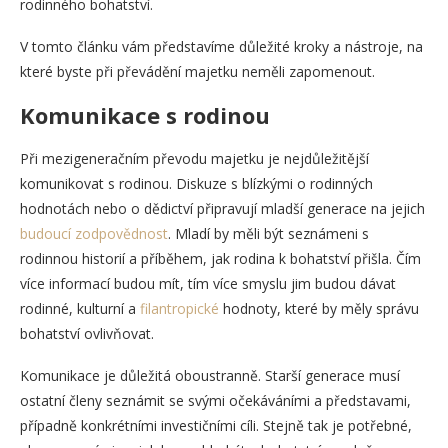
rodinného bohatství.
V tomto článku vám představíme důležité kroky a nástroje, na
které byste při převádění majetku neměli zapomenout.
Komunikace s rodinou
Při mezigeneračním převodu majetku je nejdůležitější
komunikovat s rodinou. Diskuze s blízkými o rodinných
hodnotách nebo o dědictví připravují mladší generace na jejich
budoucí zodpovědnost
. Mladí by měli být seznámeni s
rodinnou historií a příběhem, jak rodina k bohatství přišla. Čím
více informací budou mít, tím více smyslu jim budou dávat
rodinné, kulturní a
filantropické
hodnoty, které by měly správu
bohatství ovlivňovat.
Komunikace je důležitá oboustranně. Starší generace musí
ostatní členy seznámit se svými očekáváními a představami,
případně konkrétními investičními cíli. Stejně tak je potřebné,