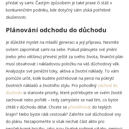
předat vy sami. Častým způsobem je také praxe či stáž v
konkurenčním podniku, kde dotyčný sám získá potřebné
zkušenosti.
Plánování odchodu do důchodu
Je důležité myslet na mladší generaci a její přípravu. Nesmíte
ovšem zapomínat sami na sebe. Pokud plánujete své jmění
(nebo jeho většinu) převést ještě za svého života, finanční plán
musí obsahovat i nákladovou položku na váš důchodový věk.
Analyzujte své peněžní toky, aktiva a životní náklady. To vám
pomůže určit, kolik budete potřebovat na penzi na pokrytí
životních nákladů a životního stylu. Pro pohodlný
odchod do
důchodu
si stanovte priority, které potřebujete ve svém životě
zachovat nebo pořídit – tedy zamyslete se nad tím, co byste
chtěli v důchodu dělat. Chcete se
přestěhovat
do teplých
krajin? Nebo byste rádi cestovali? Zahrňte své důchodové sny
do plánu. Nezapomeňte si však nechat část aktiv pro
neočekávané hrozby, jako jsou špatné rodinné vztahy, nemoci