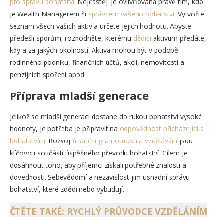
pro správu bohatství
. Nejčastěji je ovlivňována právě tím, kdo
je Wealth Managerem či
správcem vašeho bohatství
. Vytvořte
seznam všech vašich aktiv a určete jejich hodnotu. Abyste
předešli sporům, rozhodněte, kterému
dědici
aktivum předáte,
kdy a za jakých okolností. Aktiva mohou být v podobě
rodinného podniku, finančních účtů, akcií, nemovitostí a
penzijních spoření apod.
Příprava mladší generace
Jelikož se mladší generaci dostane do rukou bohatství vysoké
hodnoty, je potřeba je připravit na
odpovědnost přicházející s
bohatstvím
. Rozvoj
finanční gramotnosti a vzdělávání
jsou
klíčovou součástí úspěšného převodu bohatství. Cílem je
dosáhnout toho, aby příjemci získali potřebné znalosti a
dovednosti. Sebevědomí a nezávislost jim usnadní správu
bohatství, které zdědí nebo vybudují.
ČTĚTE TAKÉ: RYCHLÝ PRŮVODCE VZDĚLÁNÍM