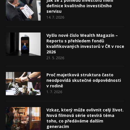
Jak se z pohledu investorů mění
definice kvalitního investičního
servisu
14. 7. 2026
Vyšlo nové číslo Wealth Magazín –
Reportu s přehledem fondů
kvalifikovaných investorů v ČR v roce
2026
21. 5. 2026
Proč majetková struktura často
neodpovídá skutečné odpovědnosti
v rodině
1. 7. 2026
Vzkaz, který může ovlivnit celý život.
Nová filmová série otevírá téma
toho, co předáváme dalším
generacím