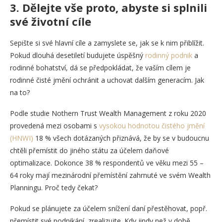
3. Dělejte vše proto, abyste si splnili
své životní cíle
Sepište si své hlavní cíle a zamyslete se, jak se k nim přiblížit.
Pokud dlouhá desetiletí budujete úspěšný
rodinný podnik
a
rodinné bohatství, dá se předpokládat, že vaším cílem je
rodinné čisté jmění ochránit a uchovat dalším generacím. Jak
na to?
Podle studie Nothern Trust Wealth Management z roku 2020
provedená mezi osobami s
vysokou hodnotou čistého jmění
(HNWI)
18 % všech dotázaných přiznává, že by se v budoucnu
chtěli přemístit do jiného státu za účelem daňové
optimalizace. Dokonce 38 % respondentů ve věku mezi 55 –
64 roky mají mezinárodní přemístění zahrnuté ve svém Wealth
Planningu. Proč tedy čekat?
Pokud se plánujete za účelem snížení daní přestěhovat, popř.
přemístit své podnikání, zrealizujte. Kdy jindy než v době