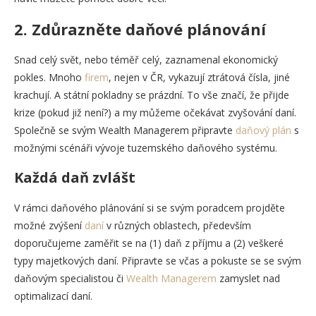
2. Zdůrazněte daňové plánování
Snad celý svět, nebo téměř celý, zaznamenal ekonomický
pokles. Mnoho
firem
, nejen v ČR, vykazují ztrátová čísla, jiné
krachují. A státní pokladny se prázdní. To vše značí, že přijde
krize (pokud již není?) a my můžeme očekávat zvyšování daní.
Společně se svým Wealth Managerem připravte
daňový plán
s
možnými scénáři vývoje tuzemského daňového systému.
Každá daň zvlášt
V rámci daňového plánování si se svým poradcem projděte
možné zvýšení
daní
v různých oblastech, především
doporučujeme zaměřit se na (1) daň z příjmu a (2) veškeré
typy majetkových daní. Připravte se včas a pokuste se se svým
daňovým specialistou či
Wealth Managerem
zamyslet nad
optimalizací daní.