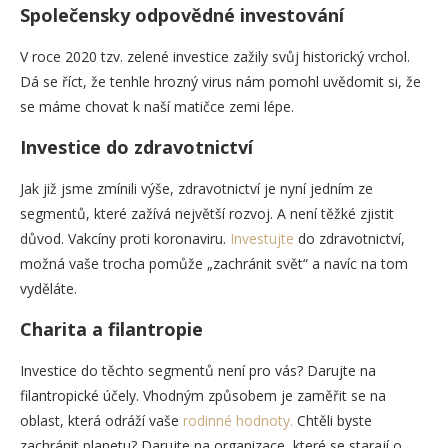
Společensky odpovědné investování
V roce 2020 tzv. zelené investice zažily svůj historický vrchol.
Dá se říct, že tenhle hrozný virus nám pomohl uvědomit si, že
se máme chovat k naší matičce zemi lépe.
Investice do zdravotnictví
Jak již jsme zmínili výše, zdravotnictví je nyní jedním ze
segmentů, které zažívá největší rozvoj. A není těžké zjistit
důvod. Vakcíny proti koronaviru.
Investujte
do zdravotnictví,
možná vaše trocha pomůže „zachránit svět“ a navíc na tom
vyděláte.
Charita a filantropie
Investice do těchto segmentů není pro vás? Darujte na
filantropické účely. Vhodným způsobem je zaměřit se na
oblast, která odráží vaše
rodinné hodnoty.
Chtěli byste
zachránit planetu? Darujte na organizace, které se starají o