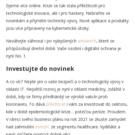
žijeme více online. Krize se tak stala příležitostí pro
technologické inovace, ale i pro hackery. Nebraňte se
novinkám a přijměte technický vývoj. Nové aplikace a produkty
jsou více připraveny na kybernetické útoky.
Neváhejte sáhnout i po vylepšených
antivirech
, které se
přizpůsobují dnešní době. Vaše osobní i digitální ochrana je
nyní No. 1.
Investujte do novinek
A co víc? Nejde jen o vaše bezpečí a o technologický vývoj v
oblasti IT. Největší rozvoj je nyní v oblasti medicíny, zvláště v
době, kdy se firmy předhánějí ve výrobě vakcín proti
koronaviru. To dává
příležitost
i vám za investovat do sektoru,
kde v době epidemiologické krize… potečou peníze. Proudem.
V rámci svého business plánu na rok 2021 se zkuste zamyslet
nad zahrnutím
investic
ze segmentu healthcare. Vyděláte a
navíc můžete pomoct dobré věci.