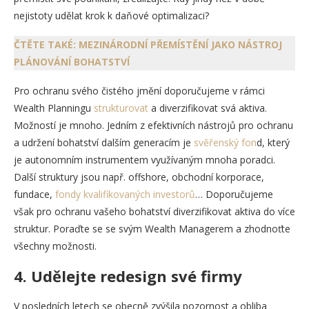
nejistoty udělat krok k daňové optimalizaci?
ČTĚTE TAKÉ: MEZINÁRODNÍ PŘEMÍSTĚNÍ JAKO NÁSTROJ
PLÁNOVÁNÍ BOHATSTVÍ
Pro ochranu svého čistého jmění doporučujeme v rámci
Wealth Planningu
strukturovat
a diverzifikovat svá aktiva.
Možností je mnoho. Jedním z efektivních nástrojů pro ochranu
a udržení bohatství dalším generacím je
svěřenský fon
d, který
je autonomním instrumentem využívaným mnoha poradci.
Další struktury jsou např. offshore, obchodní korporace,
fundace,
fondy kvalifikovaných investorů
… Doporučujeme
však pro ochranu vašeho bohatství diverzifikovat aktiva do více
struktur. Poraďte se se svým Wealth Managerem a zhodnoťte
všechny možnosti.
4. Udělejte redesign své firmy
V posledních letech se obecně zvýšila pozornost a obliba