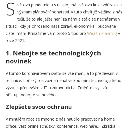
S
větová pandemie a s ní spojená světová krize zdůraznila
význam plánování bohatství. V tuto chvíli již většina z nás
tuší, že to ale ještě není za námi a stále se nacházíme v
situaci, kdy je ohroženo naše zdraví, ekonomika i budované
čisté jmění. Přinášíme vám proto 5 tipů pro
Wealth Planning
v
roce 2021.
1.
Nebojte se technologických
novinek
V tomto koronavirovém světě se vše mění, a to především v
technice. Loňský rok zaznamenal velkou míru technologického
vývoje, především v IT a zdravotnictví. Změňte i vy svůj
přístup, nebojte se nového.
Zlepšete svou ochranu
V minulém roce se mnoho z nás naučilo pracovat na home
office, vést online schůzky, konference, webináře… Zkrátka