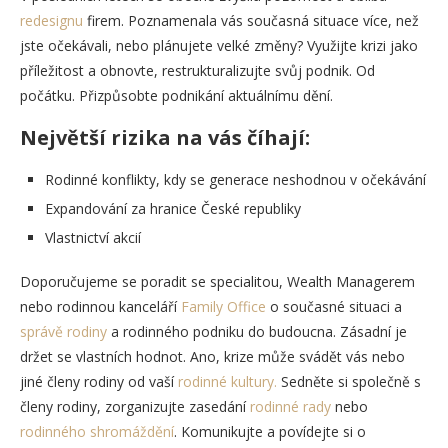
redesignu
firem. Poznamenala vás současná situace více, než
jste očekávali, nebo plánujete velké změny? Využijte krizi jako
příležitost a obnovte, restrukturalizujte svůj podnik. Od
počátku. Přizpůsobte podnikání aktuálnímu dění.
Největší rizika na vás číhají:
Rodinné konflikty, kdy se generace neshodnou v očekávání
Expandování za hranice České republiky
Vlastnictví akcií
Doporučujeme se poradit se specialitou, Wealth Managerem
nebo rodinnou kanceláří
Family Office
o současné situaci a
správě rodiny
a rodinného podniku do budoucna. Zásadní je
držet se vlastních hodnot. Ano, krize může svádět vás nebo
jiné členy rodiny od vaší
rodinné kultury.
Sedněte si společně s
členy rodiny, zorganizujte zasedání
rodinné rady
nebo
rodinného shromáždění
. Komunikujte a povídejte si o