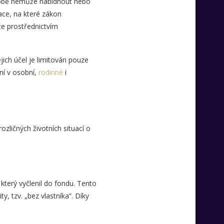
sobě nemůže nabídnout nebo
ace, na které zákon
že prostřednictvím
ich účel je limitován pouze
ní v osobní,
rodinné
i
ozličných životních situací o
 který vyčlenil do fondu. Tento
 tzv. „bez vlastníka“. Díky