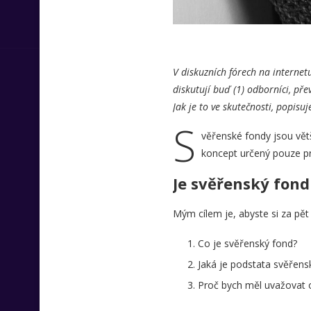
V diskuzních fórech na internet
diskutují buď (1) odborníci, př
Jak je to ve skutečnosti, popisuj
S
věřenské fondy jsou vět
koncept určený pouze pr
Je svěřenský fond
Mým cílem je, abyste si za pět
Co je svěřenský fond?
Jaká je podstata svěřen
Proč bych měl uvažovat 