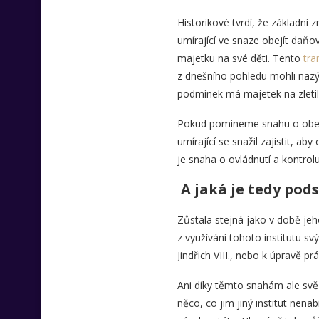
Historikové tvrdí, že základní 
umírající ve snaze obejít daňo
majetku na své děti. Tento
tra
z dnešního pohledu mohli nazý
podmínek má majetek na zletilé
Pokud pomineme snahu o obejit
umírající se snažil zajistit, a
je snaha o ovládnutí a kontrol
A jaká je tedy pod
Zůstala stejná jako v době jeho 
z využívání tohoto institutu s
Jindřich VIII., nebo k úpravě pr
Ani díky těmto snahám ale svě
něco, co jim jiný institut nena