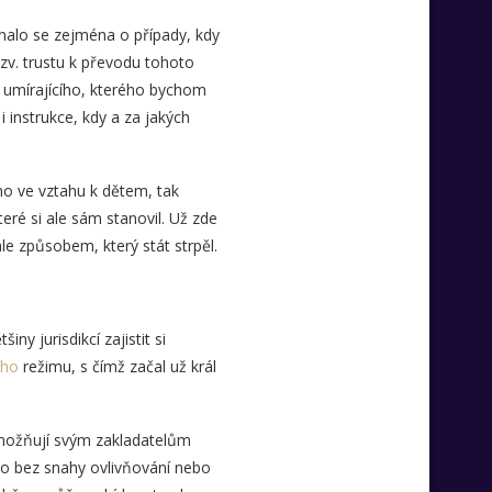
nalo se zejména o případy, kdy
tzv. trustu k převodu tohoto
e umírajícího, kterého bychom
instrukce, kdy a za jakých
o ve vztahu k dětem, tak
teré si ale sám stanovil. Už zde
e způsobem, který stát strpěl.
ny jurisdikcí zajistit si
ého
režimu, s čímž začal už král
umožňují svým zakladatelům
 to bez snahy ovlivňování nebo