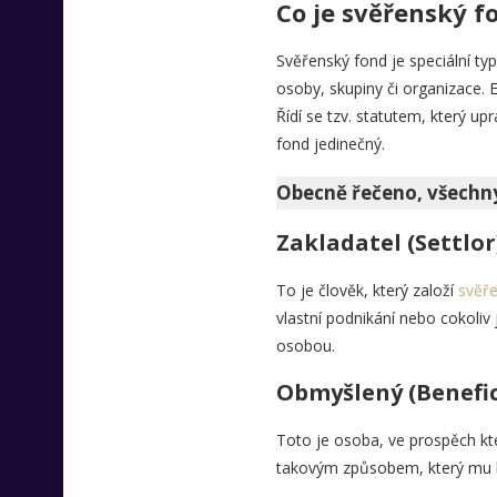
Co je svěřenský f
Svěřenský fond je speciální ty
osoby, skupiny či organizace. E
Řídí se tzv. statutem, který u
fond jedinečný.
Obecně řečeno, všechny 
Zakladatel (Settlor
To je člověk, který založí
svěře
vlastní podnikání nebo cokoli
osobou.
Obmyšlený (Benefic
Toto je osoba, ve prospěch kte
takovým způsobem, který mu b