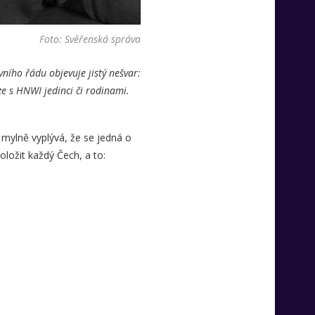
Foto: Svěřenská správa
ního řádu objevuje jistý nešvar:
ze s HNWI jedinci či rodinami.
mylně vyplývá, že se jedná o
ložit každý Čech, a to: