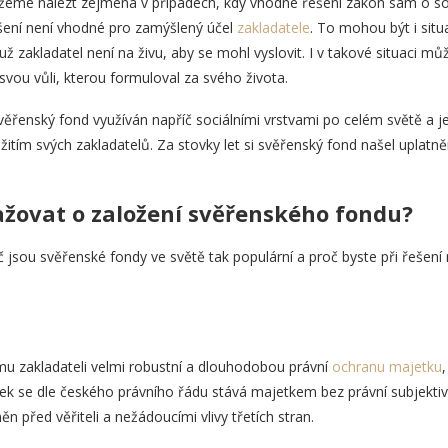
můžeme nalézt zejména v případech, kdy vhodné řešení zákon sám o 
ení není vhodné pro zamýšlený účel
zakladatele
. To mohou být i situ
zakladatel není na živu, aby se mohl vyslovit. I v takové situaci mů
vou vůli, kterou formuloval za svého života.
řenský fond využíván napříč sociálními vrstvami po celém světě a jej
itím svých zakladatelů. Za stovky let si svěřenský fond našel uplatně
ažovat o založení svěřenského fondu?
 jsou svěřenské fondy ve světě tak populární a proč byste při řešení r
u zakladateli velmi robustní a dlouhodobou právní
ochranu majetku
,
se dle českého právního řádu stává majetkem bez právní subjektivity,
 před věřiteli a nežádoucími vlivy třetích stran.