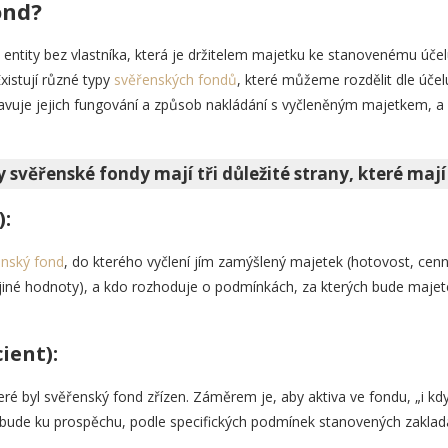
ond?
p entity bez vlastníka, která je držitelem majetku ke stanovenému úče
xistují různé typy
svěřenských fondů
, které můžeme rozdělit dle účelu
pravuje jejich fungování a způsob nakládání s vyčleněným majetkem, a
svěřenské fondy mají tři důležité strany, které mají v
):
nský fond
, do kterého vyčlení jím zamýšlený majetek (hotovost, cenn
v jiné hodnoty), a kdo rozhoduje o podmínkách, za kterých bude maje
ient):
ré byl svěřenský fond zřízen. Záměrem je, aby aktiva ve fondu, „i kdy
ude ku prospěchu, podle specifických podmínek stanovených zaklad