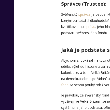
Správce (Trustee):
Svěřenský
správce
je osoba, k
kterým zakladatel dlouhodobě s
kvalifikovanou
správu
. Jeho h
podstatu svěřenského fondu.
Jaká je podstata
Abychom si dokázali na tuto ot
udělat výlet do historie a za 
kolonizace, a to je Velká Britá
na demokratické uspořádání st
fond
za sebou pouhý rok života
Je pravdou, že svěřenský fond
využívají ve Velké Británii, se
systému, a jeho podstata, přín