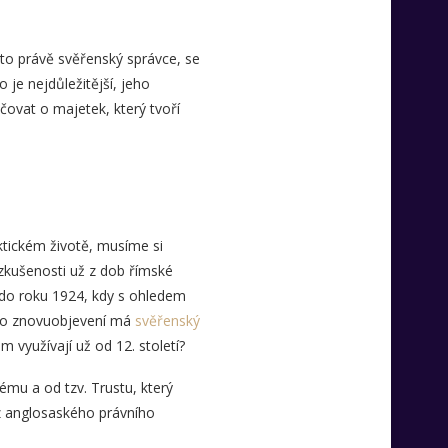
 to právě svěřenský správce, se
je nejdůležitější, jeho
ovat o majetek, který tvoří
ktickém životě, musíme si
 zkušenosti už z dob římské
án do roku 1924, kdy s ohledem
eho znovuobjevení má
svěřenský
využívají už od 12. století?
mu a od tzv. Trustu, který
ě z anglosaského právního