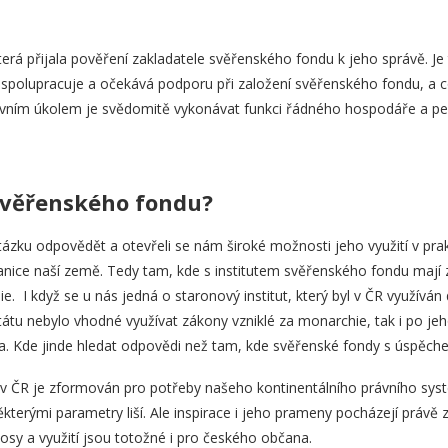
terá přijala pověření zakladatele svěřenského fondu k jeho správě. Je
polupracuje a očekává podporu při založení svěřenského fondu, a co 
lavním úkolem je svědomitě vykonávat funkci řádného hospodáře a peč
 svěřenského fondu?
ázku odpovědět a otevřeli se nám široké možnosti jeho využití v pra
hranice naší země. Tedy tam, kde s institutem svěřenského fondu mají
nie. I když se u nás jedná o staronový institut, který byl v ČR využív
átu nebylo vhodné využívat zákony vzniklé za monarchie, tak i po j
. Kde jinde hledat odpovědi než tam, kde svěřenské fondy s úspěchem 
 v ČR je zformován pro potřeby našeho kontinentálního právního systé
 některými parametry liší. Ale inspirace i jeho prameny pocházejí práv
osy a využití jsou totožné i pro českého občana.