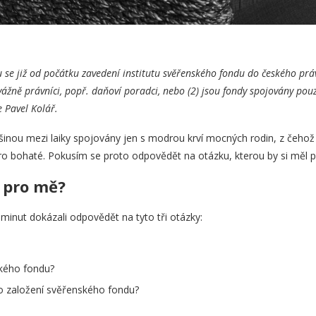
u se již od počátku zavedení institutu svěřenského fondu do českého práv
evážně právníci, popř. daňoví poradci, nebo (2) jsou fondy spojovány pou
e Pavel Kolář.
šinou mezi laiky spojovány jen s modrou krví mocných rodin, z čehož 
o bohaté. Pokusím se proto odpovědět na otázku, kterou by si měl po
 pro mě?
 minut dokázali odpovědět na tyto tři otázky:
ského fondu?
o založení svěřenského fondu?