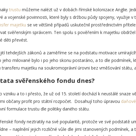
znaky
trustu
můžeme nalézt už v dobách římské kolonizace Anglie. Jed
vé a vojenské povinnosti, které byly s držbou půdy spojeny, využije v 
nsfer majetku
se ve většině případů uskutečnil prostřednictvím přítel
vat svěřenským správcem. Ten spolu s pověřením k majetku obdržel i 
 děti převést.
í tehdejších zákonů a zaměříme se na podstatu motivace umírajícíh
by o jeho milované bylo i po jeho skonu postaráno, a to dle podmínek, k
u transferu majetku na soukromoprávní úrovni bez vměšování státu, al
stata svěřenského fondu dnes?
vzniku a to i přesto, že už od 15. století dochází k neustálé snaze větši
vými občany profit pro státní rozpočet. Dosahují toho úpravou
daňov
ávní formulace trustu dle politiky daného státu.
řenské fondy neztratily na své popularitě, protože ve své podstatě 
bídne – naplnění jejich rozličné vůle dle jimi stanovených podmínek, a