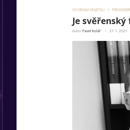
OCHRANA MAJETKU
PŘESGENE
Je svěřenský
Autor
Pavel Kolář
27. 1. 2021