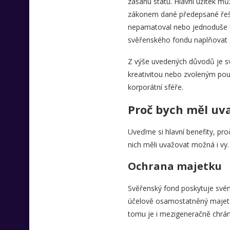
zásahu státu. Hlavní užitek 
zákonem dané předepsané řeš
nepamatoval nebo jednoduše už 
svěřenského fondu naplňovat s
Z výše uvedených důvodů je svě
kreativitou nebo zvoleným použ
korporátní sféře.
Proč bych měl uv
Uveďme si hlavní benefity, proč
nich měli uvažovat možná i vy.
Ochrana majetku
Svěřenský fond poskytuje svém
účelově osamostatněný majetek 
tomu je i mezigeneračně chráněn