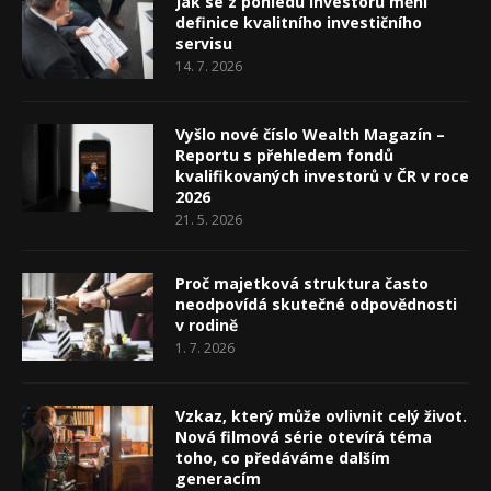
Jak se z pohledu investorů mění
definice kvalitního investičního
servisu
14. 7. 2026
Vyšlo nové číslo Wealth Magazín –
Reportu s přehledem fondů
kvalifikovaných investorů v ČR v roce
2026
21. 5. 2026
Proč majetková struktura často
neodpovídá skutečné odpovědnosti
v rodině
1. 7. 2026
Vzkaz, který může ovlivnit celý život.
Nová filmová série otevírá téma
toho, co předáváme dalším
generacím