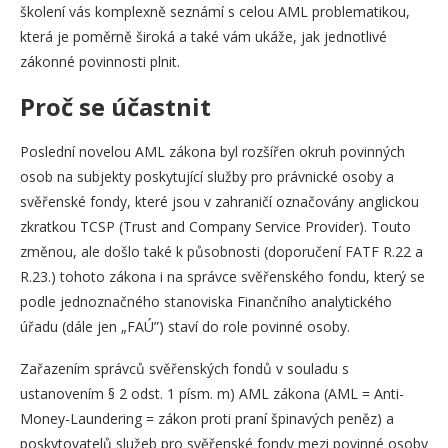
školení vás komplexně seznámí s celou AML problematikou,
která je poměrně široká a také vám ukáže, jak jednotlivé
zákonné povinnosti plnit.
Proč se účastnit
Poslední novelou AML zákona byl rozšířen okruh povinných
osob na subjekty poskytující služby pro právnické osoby a
svěřenské fondy, které jsou v zahraničí označovány anglickou
zkratkou TCSP (Trust and Company Service Provider). Touto
změnou, ale došlo také k působnosti (doporučení FATF R.22 a
R.23.) tohoto zákona i na správce svěřenského fondu, který se
podle jednoznačného stanoviska Finančního analytického
úřadu (dále jen „FAÚ”) staví do role povinné osoby.
Zařazením správců svěřenských fondů v souladu s
ustanovením § 2 odst. 1 písm. m) AML zákona (AML = Anti-
Money-Laundering = zákon proti praní špinavých peněz) a
poskytovatelů služeb pro svěřenské fondy mezi povinné osoby