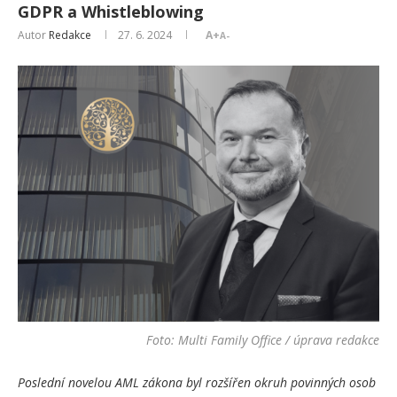
GDPR a Whistleblowing
Autor
Redakce
27. 6. 2024
A+
A-
Foto: Multi Family Office / úprava redakce
Poslední novelou AML zákona byl rozšířen okruh povinných osob