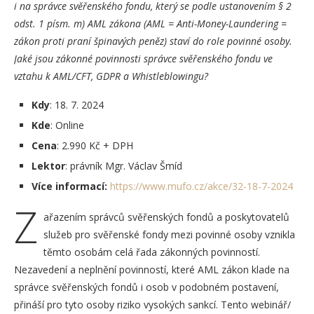
i na správce svěřenského fondu, který se podle ustanovením § 2
odst. 1 písm. m) AML zákona (AML = Anti-Money-Laundering =
zákon proti praní špinavých peněz) staví do role povinné osoby.
Jaké jsou zákonné povinnosti správce svěřenského fondu ve
vztahu k AML/CFT, GDPR a Whistleblowingu?
Kdy
: 18. 7. 2024
Kde
: Online
Cena
: 2.990 Kč + DPH
Lektor
: právník Mgr. Václav Šmíd
Více informací:
https://www.mufo.cz/akce/32-18-7-2024
Z
ařazením správců svěřenských fondů a poskytovatelů
služeb pro svěřenské fondy mezi povinné osoby vznikla
těmto osobám celá řada zákonných povinností.
Nezavedení a neplnění povinností, které AML zákon klade na
správce svěřenských fondů i osob v podobném postavení,
přináší pro tyto osoby riziko vysokých sankcí. Tento webinář/