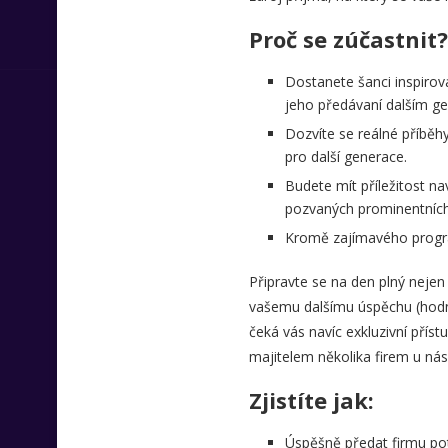
Proč se zúčastnit?
Dostanete šanci inspirov
jeho předávaní dalším ge
Dozvíte se reálné příběhy
pro další generace.
Budete mít příležitost n
pozvaných prominentníc
Kromě zajímavého progra
Připravte se na den plný nejen
vašemu dalšímu úspěchu (hodnot
čeká vás navíc exkluzivní pří
majitelem několika firem u nás 
Zjistíte jak:
Úspěšně předat firmu pot