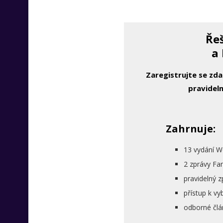
Řeš
a 
Zaregistrujte se zd
pravideln
Zahrnuje:
13 vydání W
2 zprávy Fa
pravidelný 
přístup k 
odborné člá