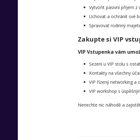
Vytvořit pasivní příjem z 
Uchovat a ochránit své b
Spravovat rodinný majetek 
Zakupte si VIP vst
VIP Vstupenka vám umožní
Sezení u VIP stolu s osta
Kontakty na všechny úča
VIP řízený networking a 
VIP workshop s úspěšným 
Nenechte nic náhodě a zajistěte