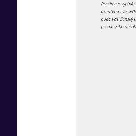
Prosíme o vyplněn
označená hvězdičk
bude Váš členský ú
prémiového obsahu