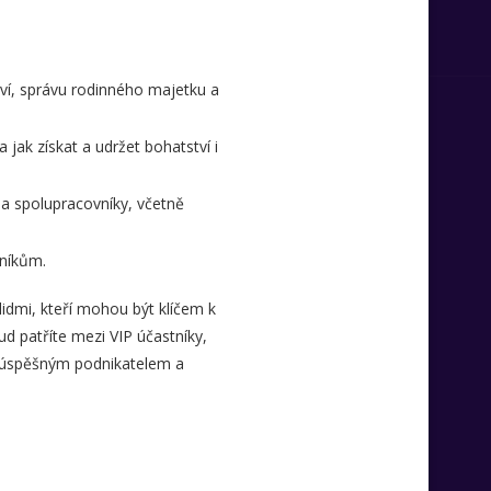
tví, správu rodinného majetku a
jak získat a udržet bohatství i
 a spolupracovníky, včetně
níkům.
lidmi, kteří mohou být klíčem k
d patříte mezi VIP účastníky,
s úspěšným podnikatelem a