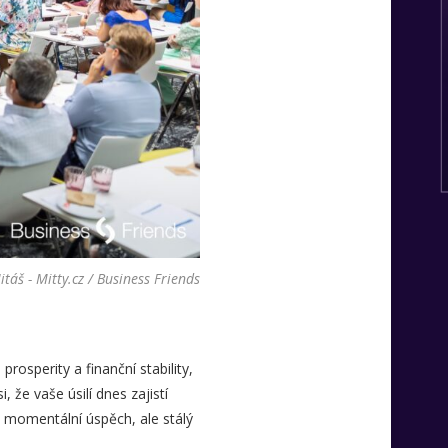
táš - Mitty.cz / Business Friends
rosperity a finanční stability,
, že vaše úsilí dnes zajistí
n momentální úspěch, ale stálý