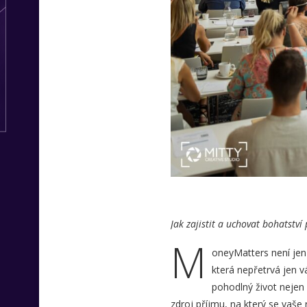
Jak zajistit a uchovat bohatství
M
oneyMatters není jen d
která nepřetrvá jen váš
pohodlný život nejen 
zdroj příjmu, na který se vaše 