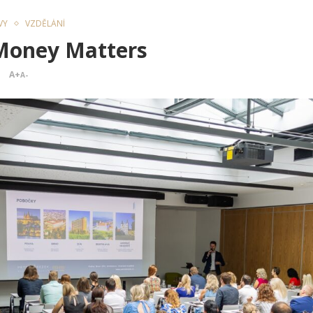
VY
VZDĚLÁNÍ
 Money Matters
A+
A-