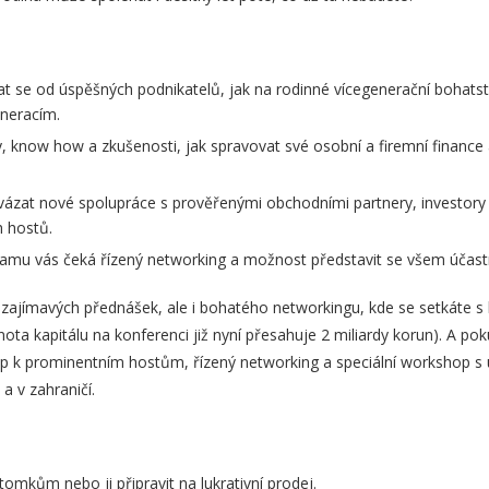
at se od úspěšných podnikatelů, jak na rodinné vícegenerační bohats
neracím.
, know how a zkušenosti, jak spravovat své osobní a firemní finance a 
avázat nové spolupráce s prověřenými obchodními partnery, investory
h hostů.
mu vás čeká řízený networking a možnost představit se všem účast
 zajímavých přednášek, ale i bohatého networkingu, kde se setkáte s 
a kapitálu na konferenci již nyní přesahuje 2 miliardy korun). A poku
stup k prominentním hostům, řízený networking a speciální workshop 
a v zahraničí.
omkům nebo ji připravit na lukrativní prodej.