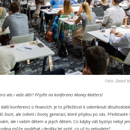
Foto: David Mi
 pro vás i vaše děti? Přijďte na konferenci Money Matters!
alší konferencí o financích. Je to příležitost k odemknutí dlouhodobé p
 život, ale ovlivní i životy generací, které přijdou po vás. Představte si
vám, ale i vašim dětem a jejich dětem. Co kdyby váš byznys nebyl je
rodina může spoléhat i desítky let poté, co už tu nebudete?