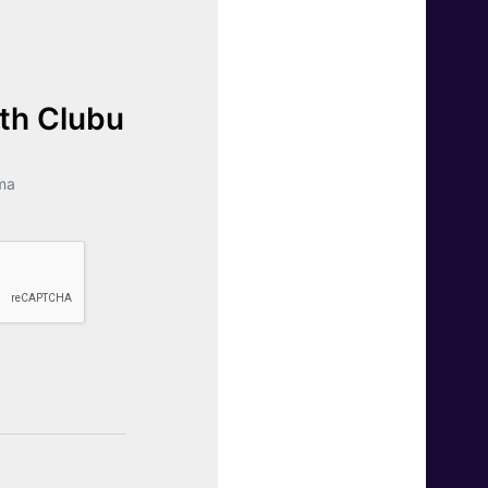
lth Clubu
ma