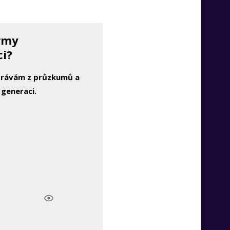
irmy
ci?
zprávám z průzkumů a
 generaci.