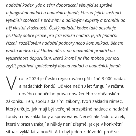
nadační kodex. Jde o sérii doporučení věnující se správě
a fungování nadací a nadačních fondů, kterou jejich zástupci
vytvářeli společně s právními a daňovými experty a promítli do
něj vlastní zkušenosti. Český nadační kodex také obsahuje
příklady dobré praxe pro fázi vzniku nadací, jejich finanční
řízení, rozdělování nadační podpory nebo komunikaci. Během
vzniku kodexu byl kladen důraz na maximální praktickou
využitelnost doporučení, která kromě jiného mohou pomoci
zvýšit pozitivní společenský dopad nadací a nadačních fondů.
V
roce 2024 je Česku registrováno přibližně 3 000 nadací
a nadačních fondů. Už více než 10 let fungují v režimu
nového nadačního práva obsaženého v občanském
zákoníku. Ten, spolu s dalšími zákony, tvoří základní rámec,
který určuje, jak mají být veřejně prospěšné nadace a nadační
fondy u nás zakládány a spravovány. Neřeší ale řadu otázek,
které v praxi vznikají a někdy není zřejmé, jak je v konkrétní
situaci vykládat a použít. A to byl jeden z důvodů, proč se