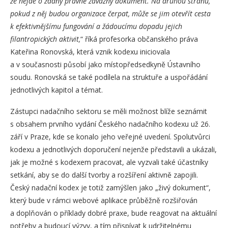
že nejde o žádný právně závazný dokument. Na druhou stranu,
pokud z něj budou organizace čerpat, může se jim otevřít cesta
k efektivnějšímu fungování a žádoucímu dopadu jejich
filantropických aktivit,
“ říká profesorka občanského práva
Kateřina Ronovská, která vznik kodexu iniciovala
a v současnosti působí jako místopředsedkyně Ústavního
soudu. Ronovská se také podílela na struktuře a uspořádání
jednotlivých kapitol a témat.
Zástupci nadačního sektoru se měli možnost blíže seznámit
s obsahem prvního vydání Českého nadačního kodexu už 26.
září v Praze, kde se konalo jeho veřejné uvedení. Spolutvůrci
kodexu a jednotlivých doporučení nejenže představili a ukázali,
jak je možné s kodexem pracovat, ale vyzvali také účastníky
setkání, aby se do další tvorby a rozšíření aktivně zapojili.
Český nadační kodex je totiž zamýšlen jako „živý dokument“,
který bude v rámci webové aplikace průběžně rozšiřován
a doplňován o příklady dobré praxe, bude reagovat na aktuální
potřeby a budoucí výzvy, a tím přispívat k udržitelnému