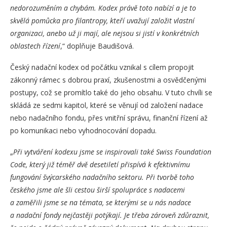
nedorozuměním a chybám. Kodex právě toto nabízí a je to
skvělá pomůcka pro filantropy, kteří uvažují založit vlastní
organizaci, anebo už ji mají, ale nejsou si jistí v konkrétních
oblastech řízení
,“ doplňuje Baudišová.
Český nadační kodex od počátku vznikal s cílem propojit
zákonný rámec s dobrou praxí, zkušenostmi a osvědčenými
postupy, což se promítlo také do jeho obsahu. V tuto chvíli se
skládá ze sedmi kapitol, které se věnují od založení nadace
nebo nadačního fondu, přes vnitřní správu, finanční řízení až
po komunikaci nebo vyhodnocování dopadu.
„
Při vytváření kodexu jsme se inspirovali také Swiss Foundation
Code, který již téměř dvě desetiletí přispívá k efektivnímu
fungování švýcarského nadačního sektoru. Při tvorbě toho
českého jsme ale šli cestou širší spolupráce s nadacemi
a zaměřili jsme se na témata, se kterými se u nás nadace
a nadační fondy nejčastěji potýkají. Je třeba zároveň zdůraznit,