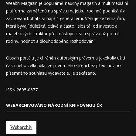
Wealth Magazín je populárně-naučný magazín a multimediální
platforma zaměřená na správu majetku, rodinné podnikání a
zachování bohatství napříč generacemi. Věnuje se tématům,
která bývají důležitá, citlivá a často i složitá, od investic a
majetkových struktur přes nástupnictví a správu až po roli
rodiny, hodnot a dlouhodobého rozhodování.
Obsah portálu je chráněn autorským právem a jakékoliv užití
části nebo celku díla, zejména jeho šíření bez předchozího
písemného souhlasu vydavatele, je zakázáno.
ISSN 2695-0677
WEBARCHIVOVÁNO NÁRODNÍ KNIHOVNOU ČR