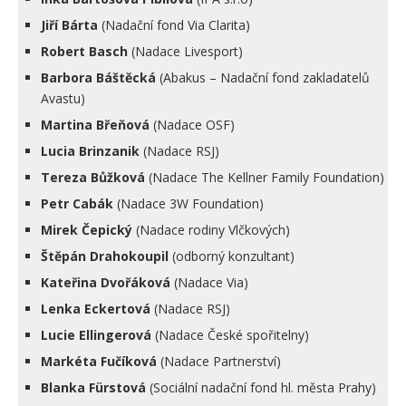
Jiří Bárta
(Nadační fond Via Clarita)
Robert Basch
(Nadace Livesport)
Barbora Báštěcká
(Abakus – Nadační fond zakladatelů
Avastu)
Martina Břeňová
(Nadace OSF)
Lucia Brinzanik
(Nadace RSJ)
Tereza Bůžková
(Nadace The Kellner Family Foundation)
Petr Cabák
(Nadace 3W Foundation)
Mirek Čepický
(Nadace rodiny Vlčkových)
Štěpán Drahokoupil
(odborný konzultant)
Kateřina Dvořáková
(Nadace Via)
Lenka Eckertová
(Nadace RSJ)
Lucie Ellingerová
(Nadace České spořitelny)
Markéta Fučíková
(Nadace Partnerství)
Blanka Fürstová
(Sociální nadační fond hl. města Prahy)