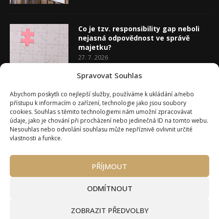
Co je tzv. responsibility gap neboli
nejasná odpovědnost ve správě
majetku?
27. 7. 2026
Spravovat Souhlas
Co je rozhodovací analýza
Abychom poskytli co nejlepší služby, používáme k ukládání a/nebo
20. 7. 2026
přístupu k informacím o zařízení, technologie jako jsou soubory
cookies. Souhlas s těmito technologiemi nám umožní zpracovávat
údaje, jako je chování při procházení nebo jedinečná ID na tomto webu.
Nesouhlas nebo odvolání souhlasu může nepříznivě ovlivnit určité
vlastnosti a funkce.
PŘÍJMOUT
Úvod
O Wealth Magazínu
Můj účet
Slovník pojmů
Kontakty
Máte zájem o spolupráci?
ODMÍTNOUT
Pravidla používání webu wmag.cz
Všeobecné obchodní podmínky
ZOBRAZIT PŘEDVOLBY
Ke stažení (partneři a autoři)