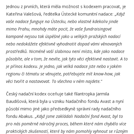
Jednou z prvních, která měla možnost s kodexem pracovat, je
Kateřina Valešová, ředitelka Ústecké komunitní nadace: „
Když
vaše nadace funguje na Ústecku, nebo vlastně kdekoliv jinde
mimo Prahu, mnohdy máte pocit, že vaše fundraisingové
kampaně nejsou tak úspěšné jako u velkých pražských nadací
nebo nedokážete efektivně vyhodnotit dopad vámi věnovaných
prostředků. Nicméně vaší slabinou není místo, kde jako nadace
působíte, ale v tom, že nevíte, jak tyto věci efektivně nastavit. A to
je přínos kodexu. Je jedno, jak velká nadace jste nebo v jakém
regionu či tématu se věnujete, potřebujete mít know-how, jak
věci tvořit a nastavovat. To všechno v něm najdete.
“
Český nadační kodex oceňuje také filantropka Jarmila
Baudišová, která byla u vzniku Nadačního fondu Avast a nyní
působí mimo jiné jako předsedkyně správní rady nadačního
fondu Abakus. „
Když jsme zakládali Nadační fond Avast, byl to
pro nás poměrně náročný proces, během které nám chybělo více
praktických zkušeností, které by nám pomohly vyhnout se různým