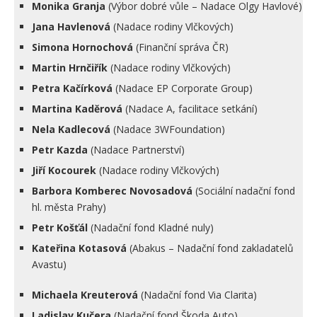
Monika Granja
(Výbor dobré vůle – Nadace Olgy Havlové)
Jana Havlenová
(Nadace rodiny Vlčkových)
Simona Hornochová
(Finanční správa ČR)
Martin Hrnčiřík
(Nadace rodiny Vlčkových)
Petra Kačírková
(Nadace EP Corporate Group)
Martina Kaděrová
(Nadace A, facilitace setkání)
Nela Kadlecová
(Nadace 3WFoundation)
Petr Kazda
(Nadace Partnerství)
Jiří Kocourek
(Nadace rodiny Vlčkových)
Barbora Komberec Novosadová
(Sociální nadační fond
hl. města Prahy)
Petr Košťál
(Nadační fond Kladné nuly)
Kateřina Kotasová
(Abakus – Nadační fond zakladatelů
Avastu)
Michaela Kreuterová
(Nadační fond Via Clarita)
Ladislav Kučera
(Nadační fond Škoda Auto)