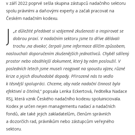
v září 2022 poprvé sešla skupina zástupců nadačního sektoru
spolu právními a daňovými experty a začali pracovat na
Českém nadačním kodexu.
J
„
e důležité předávat si vzájemně zkušenosti a inspirovat se
dobrou praxí. V nadačním sektoru jsme to dříve dělávali
trochu ,na divoko’, čerpali jsme informace dílčím způsobem,
naslouchali doporučením zkušenějších jednotlivců. Chyběl sdílený
prostor nebo obsáhlejší dokument, který by nám posloužil. V
posledních letech jsme museli reagovat na spoustu výzev, různé
krize a jejich dlouhodobé dopady. Přirozeně nás to vedlo
k těsnější spolupráci. Chceme, aby naše nadační činnost byla
efektivní a čitelná,
“ popsala Lenka Eckertová, ředitelka Nadace
RSJ, která vznik Českého nadačního kodexu spoluiniciovala.
Kodex je určen nejen managementu nadací a nadačních
fondů, ale také jejich zakladatelům, členům správních
a dozorčích rad, právníkům nebo zástupcům veřejného
sektoru.