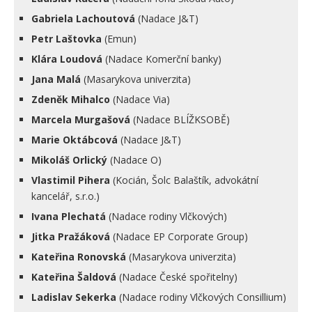
Gabriela Lachoutová
(Nadace J&T)
Petr Laštovka
(Emun)
Klára Loudová
(Nadace Komerční banky)
Jana Malá
(Masarykova univerzita)
Zdeněk Mihalco
(Nadace Via)
Marcela Murgašová
(Nadace BLÍŽKSOBĚ)
Marie Oktábcová
(Nadace J&T)
Mikoláš Orlický
(Nadace O)
Vlastimil Pihera
(Kocián, Šolc Balaštík, advokátní
kancelář, s.r.o.)
Ivana Plechatá
(Nadace rodiny Vlčkových)
Jitka Pražáková
(Nadace EP Corporate Group)
Kateřina Ronovská
(Masarykova univerzita)
Kateřina Šaldová
(Nadace České spořitelny)
Ladislav Sekerka
(Nadace rodiny Vlčkových Consillium)