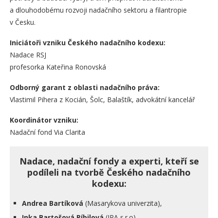
a dlouhodobému rozvoji nadačního sektoru a filantropie
v Česku.
Iniciátoři vzniku Českého nadačního kodexu:
Nadace RSJ
profesorka Kateřina Ronovská
Odborný garant z oblasti nadačního práva:
Vlastimil Pihera z Kocián, Šolc, Balaštík, advokátní kancelář
Koordinátor vzniku:
Nadační fond Via Clarita
Nadace, nadační fondy a experti, kteří se
podíleli na tvorbě Českého nadačního
kodexu:
Andrea Bartíková
(Masarykova univerzita),
Inka Bartošová Píbilová
(IPA s.r.o)