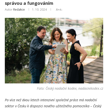
správou a fungováním
Autor
Redakce
1. 10. 2024
A+
A-
Foto: Český nadační kodex, nadacnikodex.cz
Po více než dvou letech intenzivní společné práce má nadační
sektor v Česku k dispozici nového užitečného pomocníka – Český