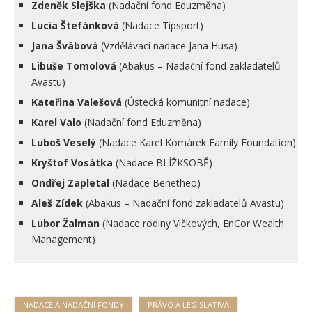
Zdeněk Slejška
(Nadační fond Eduzměna)
Lucia Štefánková
(Nadace Tipsport)
Jana Švábová
(Vzdělávací nadace Jana Husa)
Libuše Tomolová
(Abakus – Nadační fond zakladatelů
Avastu)
Kateřina Valešová
(Ústecká komunitní nadace)
Karel Valo
(Nadační fond Eduzměna)
Luboš Veselý
(Nadace Karel Komárek Family Foundation)
Kryštof Vosátka
(Nadace BLÍŽKSOBĚ)
Ondřej Zapletal
(Nadace Benetheo)
Aleš Zídek
(Abakus – Nadační fond zakladatelů Avastu)
Lubor Žalman
(Nadace rodiny Vlčkových, EnCor Wealth
Management)
NADACE A NADAČNÍ FONDY
PRÁVO A LEGISLATIVA