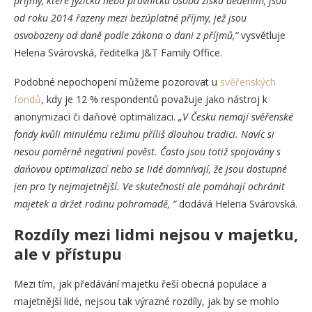
příjmy, které fyzická nebo právnická osoba získá děděním, jsou
od roku 2014 řazeny mezi bezúplatné příjmy, jež jsou
osvobozeny od daně podle zákona o dani z příjmů,“
vysvětluje
Helena Svárovská, ředitelka J&T Family Office.
Podobné nepochopení můžeme pozorovat u
svěřenských
fondů
, kdy je 12 % respondentů považuje jako nástroj k
anonymizaci či daňové optimalizaci.
„V Česku nemají svěřenské
fondy kvůli minulému režimu příliš dlouhou tradici. Navíc si
nesou poměrně negativní pověst. Často jsou totiž spojovány s
daňovou optimalizací nebo se lidé domnívají, že jsou dostupné
jen pro ty nejmajetnější. Ve skutečnosti ale pomáhají ochránit
majetek a držet rodinu pohromadě, “
dodává Helena Svárovská.
Rozdíly mezi lidmi nejsou v majetku,
ale v přístupu
Mezi tím, jak předávání majetku řeší obecná populace a
majetnější lidé, nejsou tak výrazné rozdíly, jak by se mohlo