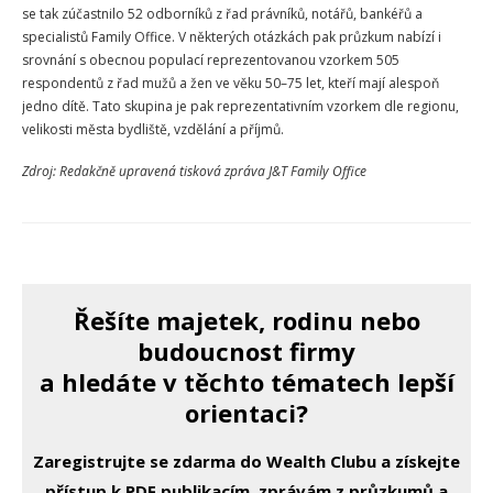
se tak zúčastnilo 52 odborníků z řad právníků, notářů, bankéřů a
specialistů Family Office. V některých otázkách pak průzkum nabízí i
srovnání s obecnou populací reprezentovanou vzorkem 505
respondentů z řad mužů a žen ve věku 50–75 let, kteří mají alespoň
jedno dítě. Tato skupina je pak reprezentativním vzorkem dle regionu,
velikosti města bydliště, vzdělání a příjmů.
Zdroj: Redakčně upravená tisková zpráva J&T Family Office
Řešíte majetek, rodinu nebo
budoucnost firmy
a hledáte v těchto tématech lepší
orientaci?
Zaregistrujte se zdarma do Wealth Clubu a získejte
přístup k PDF publikacím, zprávám z průzkumů a