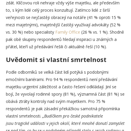
zdát. Klíčovou roli nehraje vždy výše majetku, ale především
to, s kým lidé celý proces konzultují. Zatímco lidé z širší
veřejnosti se nejčastěji obracejí na notáře (41 % oproti 15 %
mezi majetnými), majetnější častěji využívají advokáty (52 %
vs. 30 %) nebo specialisty
Family Office
(26 % vs. 1 %). Shodně
pak obě skupiny respondentů hledají inspiraci u známých a
přátel, kteří už předávání řešili či aktuálně řeší (10 %).
Uvědomit si vlastní smrtelnost
Podle odborníků se velká část lidí potýká s podobnými
emočními bariérami. Pro 94 % respondentů není předávání
majetku urgentní záležitost a často řešení odkládají. Jiní se
bojí, že vyvolají rodinné spory (81 %), významná část (81 %) se
obává ztráty kontroly nad svým majetkem. Pro 75 %
respondentů je pak zásadní překážkou samotná připomínka
vlastní smrtelnosti.
„Budíčkem pro české podnikatele
jsou tragické události v jejich okolí, které mnohé donutí zamyslet
se nad tím, co by se v podobném případě stalo s jejich rodinou a