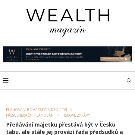
PLÁNOVÁNÍ BOHATSTVÍ A DĚDICTVÍ
PŘESGENERAČNÍ PLÁNOVÁNÍ
TISKOVÉ ZPRÁVY
Předávání majetku přestává být v Česku
tabu, ale stále jej provází řada předsudků a