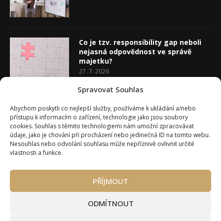
Co je tzv. responsibility gap neboli
nejasná odpovědnost ve správě
majetku?
27. 7. 2026
Spravovat Souhlas
Co je rozhodovací analýza
Abychom poskytli co nejlepší služby, používáme k ukládání a/nebo
20. 7. 2026
přístupu k informacím o zařízení, technologie jako jsou soubory
cookies. Souhlas s těmito technologiemi nám umožní zpracovávat
údaje, jako je chování při procházení nebo jedinečná ID na tomto webu.
Nesouhlas nebo odvolání souhlasu může nepříznivě ovlivnit určité
vlastnosti a funkce.
PŘÍJMOUT
Úvod
O Wealth Magazínu
Můj účet
Slovník pojmů
Kontakty
Máte zájem o spolupráci?
ODMÍTNOUT
Pravidla používání webu wmag.cz
Všeobecné obchodní podmínky