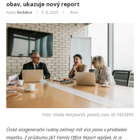
obav, ukazuje nový report
Autor
Redakce
5. 6. 2025
A+
A-
Foto: Vlada Karpovich, pexels.com, ID 7433895
České vícegenerační rodiny začínají mít více jasno v předávání
majetku. Z průzkumu J&T Family Office Report vyplývá, že je