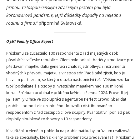
firmou. Celospolečenským zdviženým prstem pak byla
koronavirová pandemie, jejíž důsledky dopadly na nejednu
rodinu a firmu,“
připomíná Svárovská.
O J&T Family Office Report
Průzkumu se zúčastnilo 100 respondentů z řad majetných osob
působících v České republice. Cílem bylo odhalit bariéry a motivace pro
předávání majetku další generaci i znalost jednotlivých instrumentů
vhodných k převodu majetku a v neposlední řadě také zjistit, kdo je
hlavním partnerem, se kterým otázku nástupnictví řeší. Většinu vzorku
tvoří podnikatelé a osoby s investičním majetkem nad 100 milionů
korun. Průzkum probíhal v průběhu května a června 2024. Provedl jej
J&T Family Office ve spolupráci s agenturou Perfect Crowd. Sběr dat
probíhal pomocí elektronického dotazníku distribuovaného
respondentům z řad zástupců cílové skupiny. Kvantitativní pohled pak
doplnily hloubkové rozhovory s 10 respondenty.
K zajištění uceleného pohledu na problematiku byl průzkum realizován
také se specialisty, kteří s klienty problematiku předávání řeší. Průzkumu