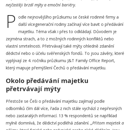
nejčastěji brzdí mýty a emoční bariéry.
P
odle nejnovějšího průzkumu se české rodinné firmy a
další vícegenerační rodiny začínají více bavit o předávání
majetku. Téma však i přes to odkládají. Důvodem je
zejména strach, a to z možných rodinných konfliktů nebo
vlastní smrtelnosti. Přetrvávají také mýty ohledně zdanění
dědictví nebo o účelu svěřenských fondů. To jsou závěry, které
vyplývají ze 4. ročníku průzkumu J&T Family Office Report,
který mapuje přemýšlení Čechů o předávání majetku.
Okolo předávání majetku
přetrvávají mýty
Přestože se Češi o předávání majetku zajímají podle
odborníků čím dál více, řada z nich stále vychází z nepřesných
nebo zastaralých informací. 13 % respondentů se například
mylně domnívá, že dědictví podléhá zdanění.
„Přitom majetek a