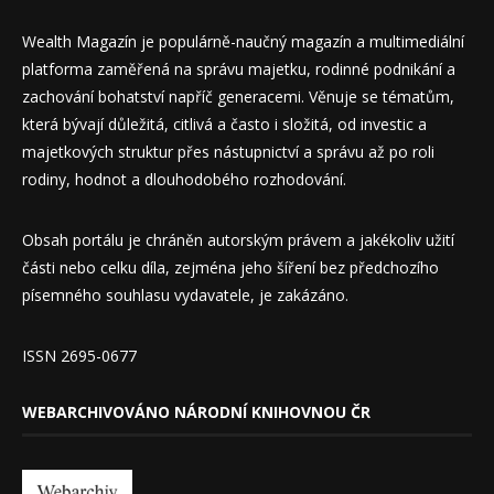
Wealth Magazín je populárně-naučný magazín a multimediální
platforma zaměřená na správu majetku, rodinné podnikání a
zachování bohatství napříč generacemi. Věnuje se tématům,
která bývají důležitá, citlivá a často i složitá, od investic a
majetkových struktur přes nástupnictví a správu až po roli
rodiny, hodnot a dlouhodobého rozhodování.
Obsah portálu je chráněn autorským právem a jakékoliv užití
části nebo celku díla, zejména jeho šíření bez předchozího
písemného souhlasu vydavatele, je zakázáno.
ISSN 2695-0677
WEBARCHIVOVÁNO NÁRODNÍ KNIHOVNOU ČR