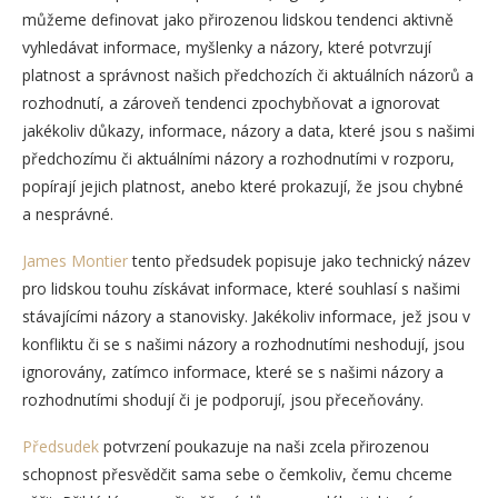
můžeme definovat jako přirozenou lidskou tendenci aktivně
vyhledávat informace, myšlenky a názory, které potvrzují
platnost a správnost našich předchozích či aktuálních názorů a
rozhodnutí, a zároveň tendenci zpochybňovat a ignorovat
jakékoliv důkazy, informace, názory a data, které jsou s našimi
předchozímu či aktuálními názory a rozhodnutími v rozporu,
popírají jejich platnost, anebo které prokazují, že jsou chybné
a nesprávné.
James Montier
tento předsudek popisuje jako technický název
pro lidskou touhu získávat informace, které souhlasí s našimi
stávajícími názory a stanovisky. Jakékoliv informace, jež jsou v
konfliktu či se s našimi názory a rozhodnutími neshodují, jsou
ignorovány, zatímco informace, které se s našimi názory a
rozhodnutími shodují či je podporují, jsou přeceňovány.
Předsudek
potvrzení poukazuje na naši zcela přirozenou
schopnost přesvědčit sama sebe o čemkoliv, čemu chceme