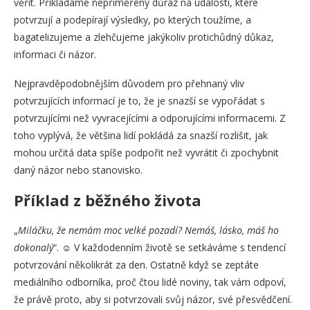
věřit. Přikládáme nepřiměřený důraz na události, které
potvrzují a podepírají výsledky, po kterých toužíme, a
bagatelizujeme a zlehčujeme jakýkoliv protichůdný důkaz,
informaci či názor.
Nejpravděpodobnějším důvodem pro přehnaný vliv
potvrzujících informací je to, že je snazší se vypořádat s
potvrzujícími než vyvracejícími a odporujícími informacemi. Z
toho vyplývá, že většina lidí pokládá za snazší rozlišit, jak
mohou určitá data spíše podpořit než vyvrátit či zpochybnit
daný názor nebo stanovisko.
Příklad z běžného života
„
Miláčku, že nemám moc velké pozadí? Nemáš, lásko, máš ho
dokonalý
“. ☺ V každodenním životě se setkáváme s tendencí
potvrzování několikrát za den. Ostatně když se zeptáte
mediálního odborníka, proč čtou lidé noviny, tak vám odpoví,
že právě proto, aby si potvrzovali svůj názor, své přesvědčení.