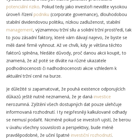
potenciální riziko
. Pokud tedy jako investoři nevidíte vysokou
úroveň řízení
podniku
(corporate governance), dlouhodobou
stabilní dividendovou politiku, nízkou zadluženost, stabilní
management
, významnou tržní sílu a solidní tržní prostředí, tak
to jsou zásadní faktory, které vám dávají najevo, že byste se
měli dané firmě vyhnout. Až ve chvíli, kdy je většina těchto
faktorů splněna, hledáte důvody, proč danou akcii koupit, to
znamená, že až poté se díváte na různé ukazatele
podhodnocenosti či nadhodnocenosti akcie vzhledem k
aktuální tržní ceně na burze.
Je důležité si zapamatovat, že pouhá existence odporujících
důkazů ještě nutně neznamená, že je daná
investice
nerozumná. Zjištění všech dostupných dat pouze ulehčuje
informovaná rozhodnutí. I ty nejpřesněji kalkulované odhady
se nemusí podařit. Nicméně pokud se investoři ujistí, že berou
v úvahu všechny souvislosti a perspektivy, bude méně
pravděpodobné, že učiní špatné
investiční rozhodnutí
.