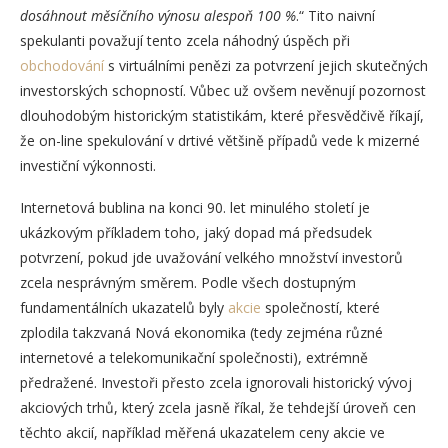
dosáhnout měsíčního výnosu alespoň 100 %
.“ Tito naivní
spekulanti považují tento zcela náhodný úspěch při
obchodování
s virtuálními penězi za potvrzení jejich skutečných
investorských schopností. Vůbec už ovšem nevěnují pozornost
dlouhodobým historickým statistikám, které přesvědčivě říkají,
že on-line spekulování v drtivé většině případů vede k mizerné
investiční výkonnosti.
Internetová bublina na konci 90. let minulého století je
ukázkovým příkladem toho, jaký dopad má předsudek
potvrzení, pokud jde uvažování velkého množství investorů
zcela nesprávným směrem. Podle všech dostupným
fundamentálních ukazatelů byly
akcie
společností, které
zplodila takzvaná Nová ekonomika (tedy zejména různé
internetové a telekomunikační společnosti), extrémně
předražené. Investoři přesto zcela ignorovali historický vývoj
akciových trhů, který zcela jasně říkal, že tehdejší úroveň cen
těchto akcií, například měřená ukazatelem ceny akcie ve