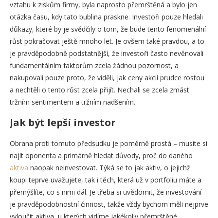
vztahu k ziskům firmy, byla naprosto přemrštěná a bylo jen
otázka času, kdy tato bublina praskne. Investoři pouze hledali
důkazy, které by je svědčily o tom, že bude tento fenomenální
růst pokračovat ještě mnoho let. Je ovšem také pravdou, a to
je pravděpodobně podstatnější, že investoři často nevěnovali
fundamentálním faktorům zcela žádnou pozornost, a
nakupovali pouze proto, že viděli, jak ceny akcií prudce rostou
a nechtěli o tento růst zcela přijít. Nechali se zcela zmást
tržním sentimentem a tržním nadšením.
Jak být lepší investor
Obrana proti tomuto předsudku je poměrně prostá – musíte si
najít oponenta a primárně hledat důvody, proč do daného
aktiva
naopak neinvestovat. Týká se to jak aktiv, o jejichž
koupi teprve uvažujete, tak i těch, která už v portfoliu máte a
přemýšlíte, co s nimi dál. Je třeba si uvědomit, že investování
je pravděpodobnostní činnost, takže vždy bychom měli nejprve
vyloučit aktiva, u kterých vidíme jakékoliv přemrštěné