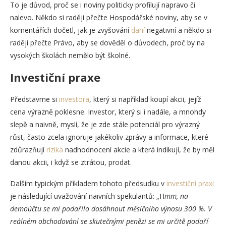
To je důvod, proč se i noviny politicky profilují napravo či
nalevo. Někdo si raději přečte Hospodářské noviny, aby se v
komentářích dočetl, jak je zvyšování
daní
negativní a někdo si
raději přečte Právo, aby se dověděl o důvodech, proč by na
vysokých školách nemělo být školné.
Investiční praxe
Představme si
investora
, který si například koupí akcii, jejíž
cena výrazně poklesne. Investor, který si i nadále, a mnohdy
slepě a naivně, myslí, že je zde stále potenciál pro výrazný
růst, často zcela ignoruje jakékoliv zprávy a informace, které
zdůrazňují
rizika
nadhodnocení akcie a která indikují, že by měl
danou akcii, i když se ztrátou, prodat.
Dalším typickým příkladem tohoto předsudku v
investiční praxi
je následující uvažování naivních spekulantů: „H
mm, na
demoúčtu se mi podařilo dosáhnout měsíčního výnosu 300 %. V
reálném obchodování se skutečnými penězi se mi určitě podaří