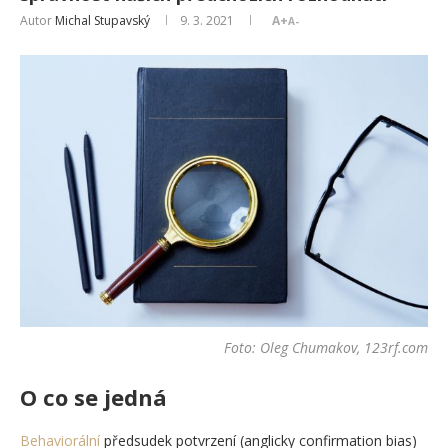
Autor
Michal Stupavský
9. 3. 2021
A+
A-
Foto: Oleg Chumakov, 123rf.com
O co se jedná
Behaviorální
předsudek potvrzení (anglicky confirmation bias)