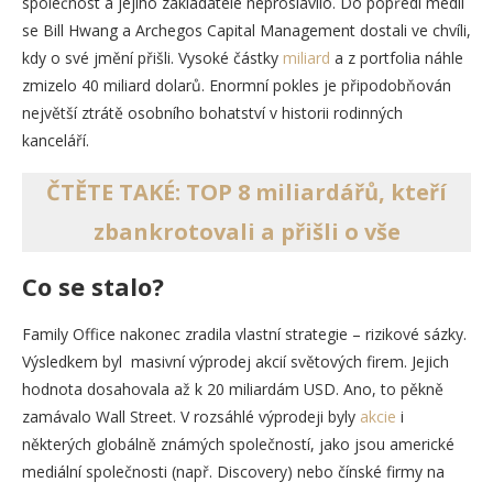
společnost a jejího zakladatele neproslavilo. Do popředí médií
se Bill Hwang a Archegos Capital Management dostali ve chvíli,
kdy o své jmění přišli. Vysoké částky
miliard
a z portfolia náhle
zmizelo 40 miliard dolarů. Enormní pokles je připodobňován
největší ztrátě osobního bohatství v historii rodinných
kanceláří.
ČTĚTE TAKÉ: TOP 8 miliardářů, kteří
zbankrotovali a přišli o vše
Co se stalo?
Family Office nakonec zradila vlastní strategie – rizikové sázky.
Výsledkem byl masivní výprodej akcií světových firem. Jejich
hodnota dosahovala až k 20 miliardám USD. Ano, to pěkně
zamávalo Wall Street. V rozsáhlé výprodeji byly
akcie
i
některých globálně známých společností, jako jsou americké
mediální společnosti (např. Discovery) nebo čínské firmy na