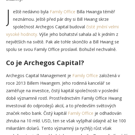
J
eště nedávno byla
Family Office
Billa Hwanga téměř
neznámou. Ještě před pár dny si Bill Hwang skrze
společnost Archegos Capital budoval
čisté jmění velmi
vysoké hodnoty.
Výše jeho bohatství sahala až k jedním z
největších na světě. Pak ale tohle skončilo a Bill Hwang se
spolu se svou Family Office proslavil. Bohužel nechvalně.
Co je Archegos Capital?
Archegos Capital Management je
Family Office
založená v
roce 2013 Billem Hwangem. Jeho rodinná kancelář se
zaměřuje na investice, čistý kapitál společnosti v poslední
době významně rostl. Prostřednictvím Family Office Hwang
investoval do odprodejů akcií, a to především světových
značek nebo bank. Čistý kapitál
Family Office
je odhadován
zhruba na 10 mld. USD, ten se však vyšplhal údajně až ke 100
miliardám dolarů. Tento významný (a rychlý) růst však