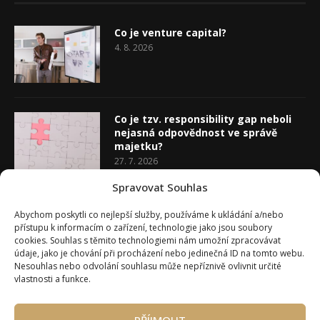
Co je venture capital?
4. 8. 2026
Co je tzv. responsibility gap neboli
nejasná odpovědnost ve správě
majetku?
27. 7. 2026
Spravovat Souhlas
Co je rozhodovací analýza
Abychom poskytli co nejlepší služby, používáme k ukládání a/nebo
20. 7. 2026
přístupu k informacím o zařízení, technologie jako jsou soubory
cookies. Souhlas s těmito technologiemi nám umožní zpracovávat
údaje, jako je chování při procházení nebo jedinečná ID na tomto webu.
Nesouhlas nebo odvolání souhlasu může nepříznivě ovlivnit určité
vlastnosti a funkce.
PŘÍJMOUT
Úvod
O Wealth Magazínu
Můj účet
Slovník pojmů