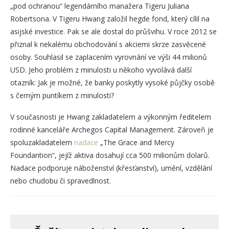
„pod ochranou“ legendárního manažera Tigeru Juliana
Robertsona. V Tigeru Hwang založil hegde fond, který cílil na
asijské investice. Pak se ale dostal do průšvihu. V roce 2012 se
přiznal k nekalému obchodování s akciemi skrze zasvěcené
osoby. Souhlasil se zaplacením vyrovnání ve výši 44 milionů
USD. Jeho problém z minulosti u někoho vyvolává další
otazník: Jak je možné, že banky poskytly vysoké půjčky osobě
s černým puntíkem z minulosti?
V současnosti je Hwang zakladatelem a výkonným ředitelem
rodinné kanceláře Archegos Capital Management. Zároveň je
spoluzakladatelem
nadace
„The Grace and Mercy
Foundantion“, jejíž aktiva dosahují cca 500 milionům dolarů.
Nadace podporuje náboženství (křesťanství), umění, vzdělání
nebo chudobu či spravedlnost.