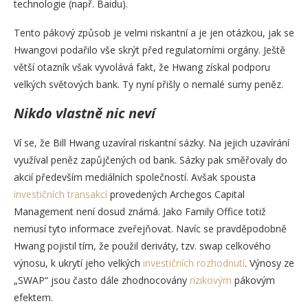
technologie (např. Baidu).
Tento pákový způsob je velmi riskantní a je jen otázkou, jak se
Hwangovi podařilo vše skrýt před regulatorními orgány. Ještě
větší otazník však vyvolává fakt, že Hwang získal podporu
velkých světových bank. Ty nyní přišly o nemalé sumy peněz.
Nikdo vlastně nic neví
Ví se, že Bill Hwang uzavíral riskantní sázky. Na jejich uzavírání
využíval peněz zapůjčených od bank. Sázky pak směřovaly do
akcií především mediálních společností. Avšak spousta
investičních transakcí
provedených Archegos Capital
Management není dosud známá. Jako Family Office totiž
nemusí tyto informace zveřejňovat. Navíc se pravděpodobně
Hwang pojistil tím, že použil deriváty, tzv. swap celkového
výnosu, k ukrytí jeho velkých
investičních rozhodnutí
. Výnosy ze
„SWAP“ jsou často dále zhodnocovány
rizikovým
pákovým
efektem.