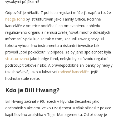
vysokými půjčkami?
Odpovědí je několik. Z pohledu regulací může jít např. o to, že
hedge fond
byl strukturován jako Family Office. Rodinné
kanceláře v Americe podléhají jen omezenému dohledu
regulativního orgánu a nemusí zveřejňovat mnoho důležitých
informací. Spekuluje se tak o tom, zda Bill Hwang nevyužil
tohoto výhodného instrumentu a riskantní investice tak
provedl „pod pokličkou“. V případě, že by jeho společnost byla
strukturovaná
jako hedge fond, nebylo by z důvodu regulací
podstoupit takové riziko. A pravděpodobně ani banky by nebyly
tak shovívavé, jako u lukrativní
rodinné kanceláře
, jejíž
hodnota stále roste.
Kdo je Bill Hwang?
Bill Hwang začínal v 90. letech v Hyundai Securities jako
obchodník s akciemi. Velkou zkušenost si však přinesl z pozice
kapitálového analytika v Tiger Managementu. Od té doby je