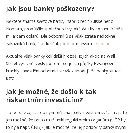
Jak jsou banky poškozeny?
Některé známé světové banky, např. Credit Suisse nebo
Nomura, propůjčily společnosti vysoké částky dosahující až k
miliardám dolarů. Dle odborníků se však ztráta nedotkne
zákazníků bank, škodu však pocítí především
akcionáři
.
Aktuálně však banky čelí další hrozbě. Jejich akcie na Wall
Street výrazně klesly po tom, co jejich půjčky Hwangovi
krachly. Investiční odborníci se však shodují, že banky situaci
ustojí.
Jak je možné, že došlo k tak
riskantním investicím?
To je otázka, kterou nyní řeší snad celý investiční svět. Jak je to
jen možné, že tento muž unikl regulatorním orgánům (v ČR by
to byla např. ČNB)? Jak je možné, že jej podpořily banky svými