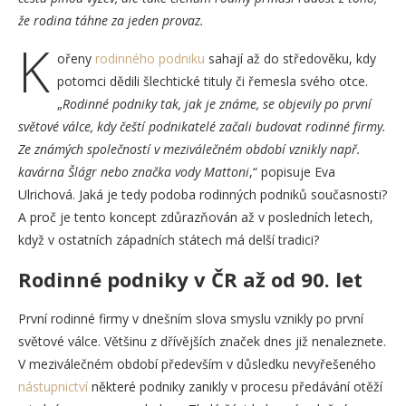
že rodina táhne za jeden provaz.
K
ořeny
rodinného podniku
sahají až do středověku, kdy
potomci dědili šlechtické tituly či řemesla svého otce.
„
Rodinné podniky tak, jak je známe, se objevily po první
světové válce, kdy čeští podnikatelé začali budovat rodinné firmy.
Ze známých společností v meziválečném období vznikly např.
kavárna Šlágr nebo značka vody Mattoni
,“ popisuje Eva
Ulrichová. Jaká je tedy podoba rodinných podniků současnosti?
A proč je tento koncept zdůrazňován až v posledních letech,
když v ostatních západních státech má delší tradici?
Rodinné podniky v ČR až od 90. let
První rodinné firmy v dnešním slova smyslu vznikly po první
světové válce. Většinu z dřívějších značek dnes již nenaleznete.
V meziválečném období především v důsledku nevyřešeného
nástupnictví
některé podniky zanikly v procesu předávání otěží