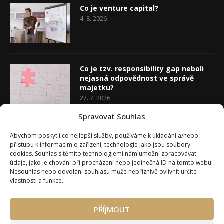
Co je venture capital?
4. 8. 2026
Co je tzv. responsibility gap neboli
nejasná odpovědnost ve správě
majetku?
27. 7. 2026
Spravovat Souhlas
Co je rozhodovací analýza
Abychom poskytli co nejlepší služby, používáme k ukládání a/nebo
20. 7. 2026
přístupu k informacím o zařízení, technologie jako jsou soubory
cookies. Souhlas s těmito technologiemi nám umožní zpracovávat
údaje, jako je chování při procházení nebo jedinečná ID na tomto webu.
Nesouhlas nebo odvolání souhlasu může nepříznivě ovlivnit určité
vlastnosti a funkce.
PŘÍJMOUT
Úvod
O Wealth Magazínu
Můj účet
Slovník pojmů
Kontakty
Máte zájem o spolupráci?