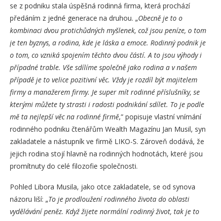
se z podniku stala úspěšná rodinná firma, která prochází
předáním z jedné generace na druhou. „
Obecně je to o
kombinaci dvou protichůdných myšlenek, což jsou peníze, o tom
je ten byznys, a rodina, kde je láska a emoce. Rodinný podnik je
o tom, co vzniká spojením těchto dvou částí. A to jsou výhody i
případné trable. Vše sdílíme společně jako rodina a v našem
případě je to velice pozitivní věc. Vždy je rozdíl být majitelem
firmy a manažerem firmy. Je super mít rodinné příslušníky, se
kterými můžete ty strasti i radosti podnikání sdílet. To je podle
mě ta nejlepší věc na rodinné firmě
,” popisuje vlastní vnímání
rodinného podniku čtenářům Wealth Magazínu Jan Musil, syn
zakladatele a nástupník ve firmě LIKO-S. Zároveň dodává, že
jejich rodina stojí hlavně na rodinných hodnotách, které jsou
promítnuty do celé filozofie společnosti.
Pohled Libora Musila, jako otce zakladatele, se od synova
názoru liší: „
To je prodloužení rodinného života do oblasti
vydělávání peněz. Když žijete normální rodinný život, tak je to