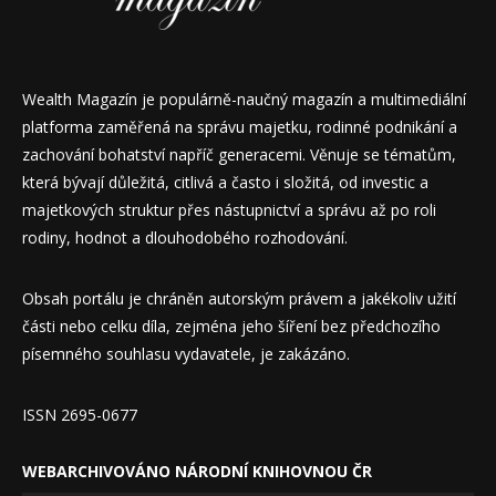
Wealth Magazín je populárně-naučný magazín a multimediální
platforma zaměřená na správu majetku, rodinné podnikání a
zachování bohatství napříč generacemi. Věnuje se tématům,
která bývají důležitá, citlivá a často i složitá, od investic a
majetkových struktur přes nástupnictví a správu až po roli
rodiny, hodnot a dlouhodobého rozhodování.
Obsah portálu je chráněn autorským právem a jakékoliv užití
části nebo celku díla, zejména jeho šíření bez předchozího
písemného souhlasu vydavatele, je zakázáno.
ISSN 2695-0677
WEBARCHIVOVÁNO NÁRODNÍ KNIHOVNOU ČR