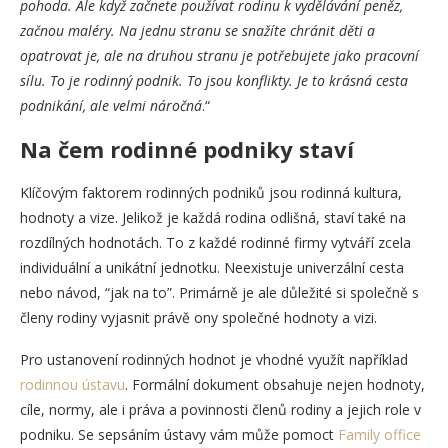
pohoda. Ale když začnete používat rodinu k vydělávání peněz,
začnou maléry. Na jednu stranu se snažíte chránit děti a
opatrovat je, ale na druhou stranu je potřebujete jako pracovní
sílu. To je rodinný podnik. To jsou konflikty. Je to krásná cesta
podnikání, ale velmi náročná
.“
Na čem rodinné podniky staví
Klíčovým faktorem rodinných podniků jsou rodinná kultura,
hodnoty a vize. Jelikož je každá rodina odlišná, staví také na
rozdílných hodnotách. To z každé rodinné firmy vytváří zcela
individuální a unikátní jednotku. Neexistuje univerzální cesta
nebo návod, “jak na to”. Primárně je ale důležité si společně s
členy rodiny vyjasnit právě ony společné hodnoty a vizi.
Pro ustanovení rodinných hodnot je vhodné využít například
rodinnou ústavu
. Formální dokument obsahuje nejen hodnoty,
cíle, normy, ale i práva a povinnosti členů rodiny a jejich role v
podniku. Se sepsáním ústavy vám může pomoct
Family office