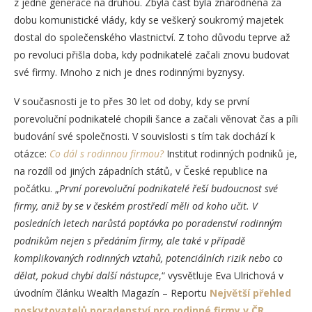
z jedné generace na druhou. Zbylá část byla znárodněná za
dobu komunistické vlády, kdy se veškerý soukromý majetek
dostal do společenského vlastnictví. Z toho důvodu teprve až
po revoluci přišla doba, kdy podnikatelé začali znovu budovat
své firmy. Mnoho z nich je dnes rodinnými byznysy.
V současnosti je to přes 30 let od doby, kdy se první
porevoluční podnikatelé chopili šance a začali věnovat čas a píli
budování své společnosti. V souvislosti s tím tak dochází k
otázce:
Co dál s rodinnou firmou?
Institut rodinných podniků je,
na rozdíl od jiných západních států, v České republice na
počátku. „
První porevoluční podnikatelé řeší budoucnost své
firmy, aniž by se v českém prostředí měli od koho učit. V
posledních letech narůstá poptávka po poradenství rodinným
podnikům nejen s předáním firmy, ale také v případě
komplikovaných rodinných vztahů, potenciálních rizik nebo co
dělat, pokud chybí další nástupce
,“ vysvětluje Eva Ulrichová v
úvodním článku Wealth Magazín – Reportu
Největší přehled
poskytovatelů poradenství pro rodinné firmy v ČR
.