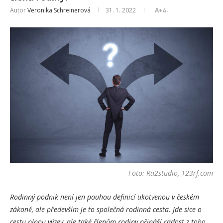
Autor
Veronika Schreinerová
31. 1. 2022
A+
A-
Foto: Ra2studio, 123rf.com
Rodinný podnik není jen pouhou definicí ukotvenou v českém
zákoně, ale především je to společná rodinná cesta. Jde sice o
cestu plnou výzev, ale také členům rodiny přináší radost z toho,