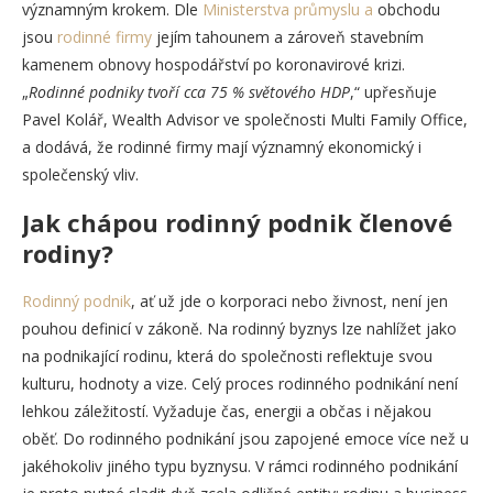
významným krokem. Dle
Ministerstva průmyslu a
obchodu
jsou
rodinné firmy
jejím tahounem a zároveň stavebním
kamenem obnovy hospodářství po koronavirové krizi.
„
Rodinné podniky tvoří cca 75 % světového HDP
,“ upřesňuje
Pavel Kolář, Wealth Advisor ve společnosti Multi Family Office,
a dodává, že rodinné firmy mají významný ekonomický i
společenský vliv.
Jak chápou rodinný podnik členové
rodiny
?
Rodinný podnik
, ať už jde o korporaci nebo živnost, není jen
pouhou definicí v zákoně. Na rodinný byznys lze nahlížet jako
na podnikající rodinu, která do společnosti reflektuje svou
kulturu, hodnoty a vize. Celý proces rodinného podnikání není
lehkou záležitostí. Vyžaduje čas, energii a občas i nějakou
oběť. Do rodinného podnikání jsou zapojené emoce více než u
jakéhokoliv jiného typu byznysu. V rámci rodinného podnikání