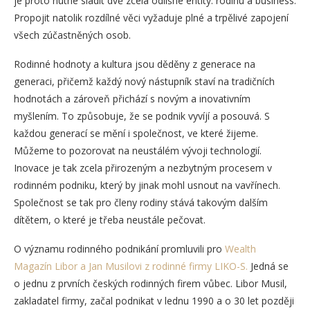
je proto nutné sladit dvě zcela odlišné entity: rodinu a business.
Propojit natolik rozdílné věci vyžaduje plné a trpělivé zapojení
všech zúčastněných osob.
Rodinné hodnoty a kultura jsou děděny z generace na
generaci, přičemž každý nový nástupník staví na tradičních
hodnotách a zároveň přichází s novým a inovativním
myšlením. To způsobuje, že se podnik vyvíjí a posouvá. S
každou generací se mění i společnost, ve které žijeme.
Můžeme to pozorovat na neustálém vývoji technologií.
Inovace je tak zcela přirozeným a nezbytným procesem v
rodinném podniku, který by jinak mohl usnout na vavřínech.
Společnost se tak pro členy rodiny stává takovým dalším
dítětem, o které je třeba neustále pečovat.
O významu rodinného podnikání promluvili pro
Wealth
Magazín Libor a Jan Musilovi z rodinné firmy LIKO-S.
Jedná se
o jednu z prvních českých rodinných firem vůbec. Libor Musil,
zakladatel firmy, začal podnikat v lednu 1990 a o 30 let později