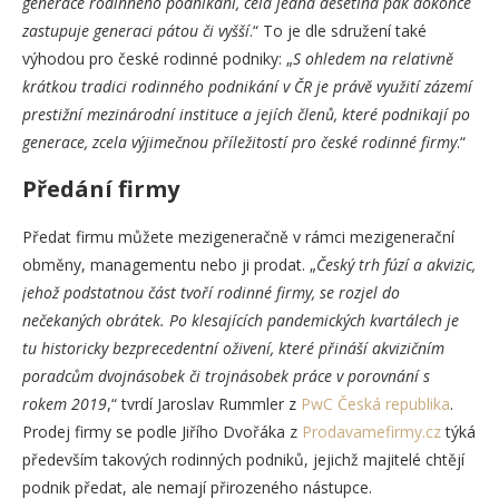
generace rodinného podnikání, celá jedna desetina pak dokonce
zastupuje generaci pátou či vyšší
.“ To je dle sdružení také
výhodou pro české rodinné podniky: „
S ohledem na relativně
krátkou tradici rodinného podnikání v ČR je právě využití zázemí
prestižní mezinárodní instituce a jejích členů, které podnikají po
generace, zcela výjimečnou příležitostí pro české rodinné firmy
.“
Předání firmy
Předat firmu můžete mezigeneračně v rámci mezigenerační
obměny, managementu nebo ji prodat. „
Český trh fúzí a akvizic,
jehož podstatnou část tvoří rodinné firmy, se rozjel do
nečekaných obrátek. Po klesajících pandemických kvartálech je
tu historicky bezprecedentní oživení, které přináší akvizičním
poradcům dvojnásobek či trojnásobek práce v porovnání s
rokem 2019
,“ tvrdí Jaroslav Rummler z
PwC Česká republika
.
Prodej firmy se podle Jiřího Dvořáka z
Prodavamefirmy.cz
týká
především takových rodinných podniků, jejichž majitelé chtějí
podnik předat, ale nemají přirozeného nástupce.