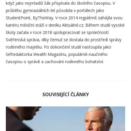
když jako nejmladší žák přispívala do školního časopisu. V
průběhu gymnaziálních let působila v portálech jako
StudentPoint, ByTheWay. V roce 2014 regulérně zahájila svou
kariéru měsíční stáží v deníku Aktuálně.cz. Během studií vysoké
školy začala v roce 2018 spolupracovat se společností
Svěřenská správa, díky čemuž se dostala do prostředí správy
rodinného majetku. Po dokončení studií nastoupila jako
šéfredaktorka Wealth Magazínu, populárně-naučného
časopisu o správě a zachování rodinného bohatství.
SOUVISEJÍCÍ ČLÁNKY