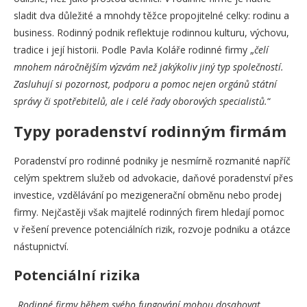
sladit dva důležité a mnohdy těžce propojitelné celky: rodinu a
business. Rodinný podnik reflektuje rodinnou kulturu, výchovu,
tradice i její historii. Podle Pavla Koláře rodinné firmy „
čelí
mnohem náročnějším výzvám než jakýkoliv jiný typ společností.
Zasluhují si pozornost, podporu a pomoc nejen orgánů státní
správy či spotřebitelů, ale i celé řady oborových specialistů.
“
Typy poradenství rodinným firmám
Poradenství pro rodinné podniky je nesmírně rozmanité napříč
celým spektrem služeb od advokacie, daňové poradenství přes
investice, vzdělávání po mezigenerační obměnu nebo prodej
firmy. Nejčastěji však majitelé rodinných firem hledají pomoc
v řešení prevence potenciálních rizik, rozvoje podniku a otázce
nástupnictví.
Potenciální rizika
„
Rodinné firmy během svého fungování mohou dosahovat