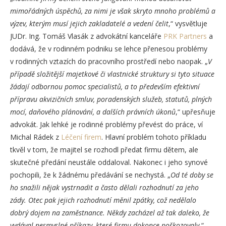
mimořádných úspěchů, za nimi je však skryto mnoho problémů a
výzev, kterým musí jejich zakladatelé a vedení čelit
,“ vysvětluje
JUDr. Ing. Tomáš Vlasák z advokátní kanceláře
PRK Partners
a
dodává, že v rodinném podniku se lehce přenesou problémy
v rodinných vztazích do pracovního prostředí nebo naopak. „
V
případě složitější majetkové či vlastnické struktury si tyto situace
žádají odbornou pomoc specialistů, a to především efektivní
přípravu akvizičních smluv, poradenských služeb, statutů, plných
mocí, daňového plánování, a dalších právních úkonů
,“ upřesňuje
advokát. Jak lehké je rodinné problémy převést do práce, ví
Michal Rádek z
Léčení firem
. Hlavní problém tohoto příkladu
tkvěl v tom, že majitel se rozhodl předat firmu dětem, ale
skutečné předání neustále oddaloval. Nakonec i jeho synové
pochopili, že k žádnému předávání se nechystá. „
Od té doby se
ho snažili nějak vystrnadit a často dělali rozhodnutí za jeho
zády. Otec pak jejich rozhodnutí měnil zpátky, což nedělalo
dobrý dojem na zaměstnance. Někdy zacházel až tak daleko, že
vydával nesmyslné příkazy, které firmu dokonce poškozovaly.
“