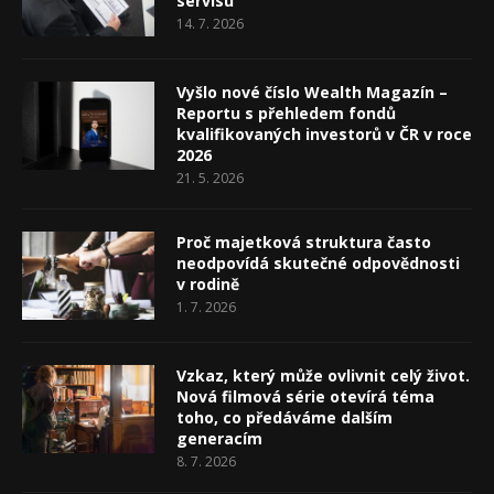
servisu
14. 7. 2026
Vyšlo nové číslo Wealth Magazín –
Reportu s přehledem fondů
kvalifikovaných investorů v ČR v roce
2026
21. 5. 2026
Proč majetková struktura často
neodpovídá skutečné odpovědnosti
v rodině
1. 7. 2026
Vzkaz, který může ovlivnit celý život.
Nová filmová série otevírá téma
toho, co předáváme dalším
generacím
8. 7. 2026