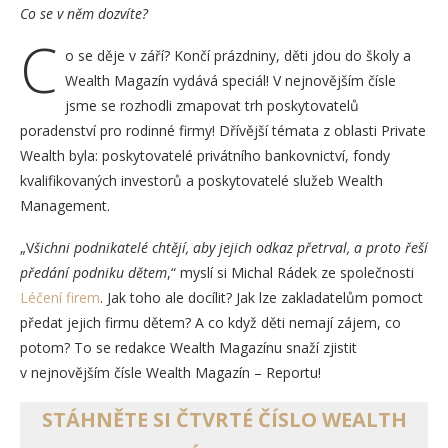
Co se v něm dozvíte?
C
o se děje v září? Končí prázdniny, děti jdou do školy a
Wealth Magazín vydává speciál! V nejnovějším čísle
jsme se rozhodli zmapovat trh poskytovatelů
poradenství pro rodinné firmy! Dřívější témata z oblasti Private
Wealth byla: poskytovatelé privátního bankovnictví, fondy
kvalifikovaných investorů a poskytovatelé služeb Wealth
Management.
„V
šichni podnikatelé chtějí, aby jejich odkaz přetrval, a proto řeší
předání podniku dětem
,“ myslí si Michal Rádek ze společnosti
Léčení firem
. Jak toho ale docílit? Jak lze zakladatelům pomoct
předat jejich firmu dětem? A co když děti nemají zájem, co
potom? To se redakce Wealth Magazínu snaží zjistit
v nejnovějším čísle Wealth Magazín – Reportu!
STÁHNĚTE SI ČTVRTÉ ČÍSLO WEALTH