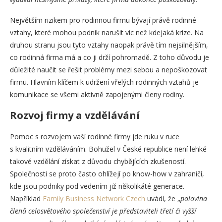
Největším rizikem pro rodinnou firmu bývají právě rodinné
vztahy, které mohou podnik narušit víc než kdejaká krize. Na
druhou stranu jsou tyto vztahy naopak právě tím nejsilnějším,
co rodinná firma má a co ji drží pohromadě. Z toho důvodu je
důležité naučit se řešit problémy mezi sebou a nepoškozovat
firmu. Hlavním klíčem k udržení vřelých rodinných vztahů je
komunikace se všemi aktivně zapojenými členy rodiny.
Rozvoj firmy a vzdělávání
Pomoc s rozvojem vaší rodinné firmy jde ruku v ruce
s kvalitním vzděláváním. Bohužel v České republice není lehké
takové vzdělání získat z důvodu chybějících zkušeností.
Společnosti se proto často ohlížejí po know-how v zahraničí,
kde jsou podniky pod vedením již několikáté generace.
Například
Family Business Network Czech
uvádí, že „
polovina
členů celosvětového společenství je představiteli třetí či vyšší