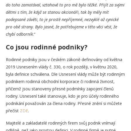
do toho zamotával, vztahově to pro mě bylo těžké. Přijít za svými
dětmi s tím, že když se stanou akcionáři, tak by měly mít
podepsané závěti, to je prostě nepříjemné, nezvyklé až cynické
pro obě strany. Bylo jasné, že potřebujeme v této věci vést, že
chybí odborník
.“
Co jsou rodinné podniky?
Rodinné podniky jsou v českém zákoně definovány od května
2019 Usnesením vlády č. 330, o rok později, v květnu 2020,
byla definice schválena. Dle Usnesení vlády může být rodinným
podnikem rodinná obchodní korporace či rodinná živnost,
přičemž jsou stanoveny přesné podmínky zapojení členů
rodiny. Usnesení také stanovuje, kdo je pro účely rodinného
podnikání považován za člena rodiny. Přesné znění si můžete
přečíst
ZDE
.
Majitelé a zakladatelé rodinných firem svůj podnik vnímají
odlišně, než jako prostou definici. V rodinné firmě je nutné