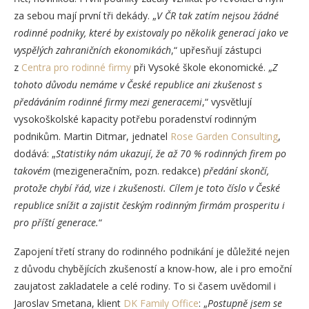
za sebou mají první tři dekády. „
V ČR tak zatím nejsou žádné
rodinné podniky, které by existovaly po několik generací jako ve
vyspělých zahraničních ekonomikách
,“ upřesňují zástupci
z
Centra pro rodinné firmy
při Vysoké škole ekonomické. „
Z
tohoto důvodu nemáme v České republice ani zkušenost s
předáváním rodinné firmy mezi generacemi
,“ vysvětlují
vysokoškolské kapacity potřebu poradenství rodinným
podnikům. Martin Ditmar, jednatel
Rose Garden Consulting
,
dodává: „
Statistiky nám ukazují, že až 70 % rodinných firem po
takovém
(mezigeneračním, pozn. redakce)
předání skončí,
protože chybí řád, vize i zkušenosti. Cílem je toto číslo v České
republice snížit a zajistit českým rodinným firmám prosperitu i
pro příští generace.
“
Zapojení třetí strany do rodinného podnikání je důležité nejen
z důvodu chybějících zkušeností a know-how, ale i pro emoční
zaujatost zakladatele a celé rodiny. To si časem uvědomil i
Jaroslav Smetana, klient
DK Family Office
: „
Postupně jsem se