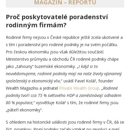
MAGAZÍN – REPORTU
Proč poskytovatelé poradenství
rodinným firmám?
Rodinné firmy nejsou v České republice ještě zcela ukotvené a
s tím i poradenství pro rodinné podniky je na svém počátku.
Pro českou ekonomiku jsou však důležitou součástí.
Ministerstvo průmyslu a obchodu ČR rodinné podniky chápe
jako „tahouny“ tuzemské ekonomiky. „
I když si to
neuvědomujeme, rodinné podniky mají na naše životy významný
společenský a ekonomický vliv
,“ uvádí Pavel Kolář, founder
Wealth Magazínu a jednatel
Private Wealth Group
. „
Rodinné
podniky tvoří cca 75 % světového HDP a zaměstnávají odhadem
80 % populace,
“ vysvětluje Kolář s tím, že rodinné firmy jsou
„páteří ekonomiky“.
S ohledem na historické události jsou rodinné firmy v ČR, dá se
říct, novinkou. První podniky začaly vznikat po revoluci a nyní