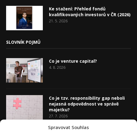
Ke stažení: Přehled fondů
kvalifikovaných investorů v ČR (2026)
21. 5. 2026
SLOVNÍK POJMŮ
Co je venture capital?
4. 8. 2026
Co je tzv. responsibility gap neboli
nejasná odpovědnost ve správě
majetku?
27. 7. 2026
Spravovat Souhlas
Co je rozhodovací analýza