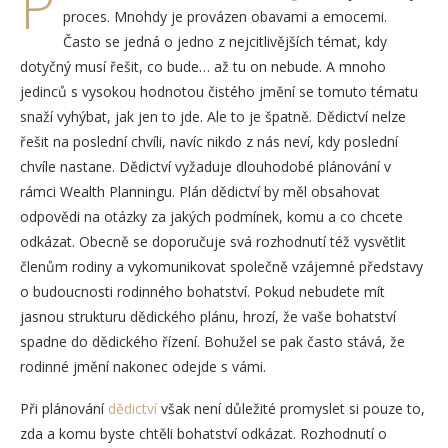
P
proces. Mnohdy je provázen obavami a emocemi.
Často se jedná o jedno z nejcitlivějších témat, kdy
dotyčný musí řešit, co bude… až tu on nebude. A mnoho
jedinců s vysokou hodnotou čistého jmění se tomuto tématu
snaží vyhýbat, jak jen to jde. Ale to je špatně. Dědictví nelze
řešit na poslední chvíli, navíc nikdo z nás neví, kdy poslední
chvíle nastane. Dědictví vyžaduje dlouhodobé plánování v
rámci Wealth Planningu. Plán dědictví by měl obsahovat
odpovědi na otázky za jakých podmínek, komu a co chcete
odkázat. Obecně se doporučuje svá rozhodnutí též vysvětlit
členům rodiny a vykomunikovat společně vzájemné představy
o budoucnosti rodinného bohatství. Pokud nebudete mít
jasnou strukturu dědického plánu, hrozí, že vaše bohatství
spadne do dědického řízení. Bohužel se pak často stává, že
rodinné jmění nakonec odejde s vámi.
Při plánování
dědictví
však není důležité promyslet si pouze to,
zda a komu byste chtěli bohatství odkázat. Rozhodnutí o