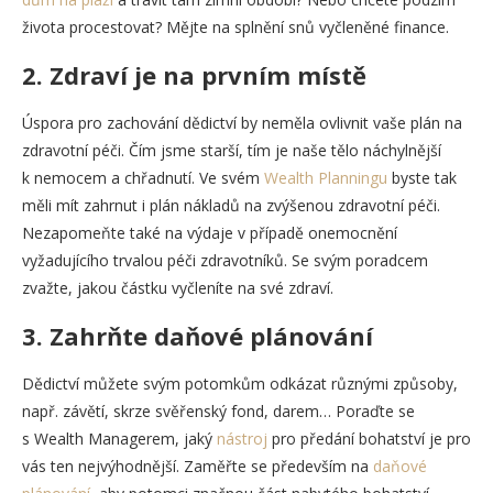
života procestovat? Mějte na splnění snů vyčleněné finance.
2. Zdraví je na prvním místě
Úspora pro zachování dědictví by neměla ovlivnit vaše plán na
zdravotní péči. Čím jsme starší, tím je naše tělo náchylnější
k nemocem a chřadnutí. Ve svém
Wealth Planningu
byste tak
měli mít zahrnut i plán nákladů na zvýšenou zdravotní péči.
Nezapomeňte také na výdaje v případě onemocnění
vyžadujícího trvalou péči zdravotníků. Se svým poradcem
zvažte, jakou částku vyčleníte na své zdraví.
3. Zahrňte daňové plánování
Dědictví můžete svým potomkům odkázat různými způsoby,
např. závětí, skrze svěřenský fond, darem… Poraďte se
s Wealth Managerem, jaký
nástroj
pro předání bohatství je pro
vás ten nejvýhodnější. Zaměřte se především na
daňové