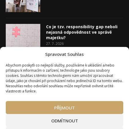
Co je tzv. responsibility gap neboli
nejasná odpovědnost ve správě
majetku?
27. 7. 2026
Spravovat Souhlas
Co je rozhodovací analýza
Abychom poskytli co nejlepší služby, používáme k ukládání a/nebo
20. 7. 2026
přístupu k informacím o zařízení, technologie jako jsou soubory
cookies. Souhlas s těmito technologiemi nám umožní zpracovávat
údaje, jako je chování při procházení nebo jedinečná ID na tomto webu.
Nesouhlas nebo odvolání souhlasu může nepříznivě ovlivnit určité
vlastnosti a funkce.
PŘÍJMOUT
Úvod
O Wealth Magazínu
Můj účet
Slovník pojmů
Kontakty
Máte zájem o spolupráci?
ODMÍTNOUT
Pravidla používání webu wmag.cz
Všeobecné obchodní podmínky