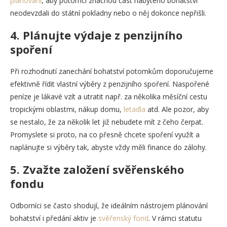
plánování
, aby potomci značnou část nabytého bohatství
neodevzdali do státní pokladny nebo o něj dokonce nepřišli.
4. Plánujte výdaje z penzijního
spoření
Při rozhodnutí zanechání bohatství potomkům doporučujeme
efektivně řídit vlastní výběry z penzijního spoření. Naspořené
peníze je lákavé vzít a utratit např. za několika měsíční cestu
tropickými oblastmi, nákup domu,
letadla
atd. Ale pozor, aby
se nestalo, že za několik let již nebudete mít z čeho čerpat.
Promyslete si proto, na co přesně chcete spoření využít a
naplánujte si výběry tak, abyste vždy měli finance do zálohy.
5. Zvažte založení svěřenského
fondu
Odborníci se často shodují, že ideálním nástrojem plánování
bohatství i předání aktiv je
svěřenský fond
. V rámci statutu