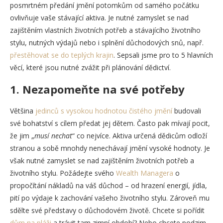
posmrtném předání jmění potomkům od samého počátku
ovlivňuje vaše stávající aktiva. Je nutné zamyslet se nad
zajištěním vlastních životních potřeb a stávajícího životního
stylu, nutných výdajů nebo i splnění důchodových snů, např.
přestěhovat se do teplých krajin
. Sepsali jsme pro to 5 hlavních
věcí, které jsou nutné zvážit při plánování dědictví.
1. Nezapomeňte na své potřeby
Většina
jedinců s vysokou hodnotou čistého jmění
budovali
své bohatství s cílem předat jej dětem. Často pak mívají pocit,
že jim „
musí nechat
“ co nejvíce. Aktiva určená dědicům odloží
stranou a sobě mnohdy nenechávají jmění vysoké hodnoty. Je
však nutné zamyslet se nad zajištěním životních potřeb a
životního stylu. Požádejte svého
Wealth Managera
o
propočítání nákladů na váš důchod – od hrazení energií, jídla,
pití po výdaje k zachování vašeho životního stylu. Zároveň mu
sdělte své představy o důchodovém životě. Chcete si pořídit
dům na pláži
a trávit tam zimní období? Nebo chcete podzim