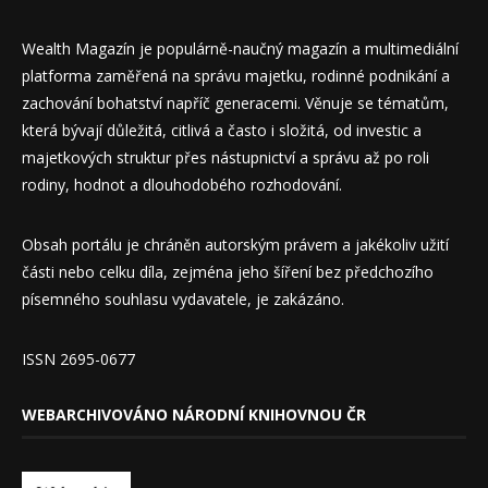
Wealth Magazín je populárně-naučný magazín a multimediální
platforma zaměřená na správu majetku, rodinné podnikání a
zachování bohatství napříč generacemi. Věnuje se tématům,
která bývají důležitá, citlivá a často i složitá, od investic a
majetkových struktur přes nástupnictví a správu až po roli
rodiny, hodnot a dlouhodobého rozhodování.
Obsah portálu je chráněn autorským právem a jakékoliv užití
části nebo celku díla, zejména jeho šíření bez předchozího
písemného souhlasu vydavatele, je zakázáno.
ISSN 2695-0677
WEBARCHIVOVÁNO NÁRODNÍ KNIHOVNOU ČR