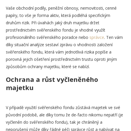
Vaše obchodní podíly, peněžní obnosy, nemovitosti, cenné
papíry, to vše je forma aktiv, která podléhá specifickým
druhům rizik. Při úvahách jaký druh majetku držet
prostřednictvím svěřenského fondu je vhodné využít
profesionálního svěřenského poradce nebo
správce
. Ten vám
díky situační analýze sestaví zprávu o vhodnosti založení
svěřenského fondu, která vám jednotlivá rizika popíše a
porovná jejich ošetření prostřednictvím trustu oproti jiným
způsobům ochrany majetku, které se nabízí.
Ochrana a růst vyčleněného
majetku
V případě využití svěřenského fondu zůstává majetek ve své
původní podobě, ale díky tomu že de-facto nikomu nepatří (je
vyčleněn do svěřenského fondu), tak je chráněný a
neporušený může díky řádné péči správce růst a nabývat na