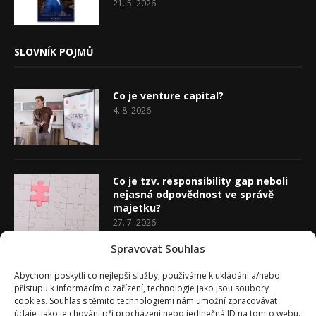
21. 5. 2026
SLOVNÍK POJMŮ
Co je venture capital?
4. 8. 2026
Co je tzv. responsibility gap neboli
nejasná odpovědnost ve správě
majetku?
27. 7. 2026
Spravovat Souhlas
Co je rozhodovací analýza
Abychom poskytli co nejlepší služby, používáme k ukládání a/nebo
20. 7. 2026
přístupu k informacím o zařízení, technologie jako jsou soubory
cookies. Souhlas s těmito technologiemi nám umožní zpracovávat
údaje, jako je chování při procházení nebo jedinečná ID na tomto webu.