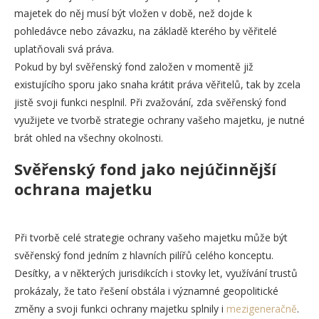
majetek do něj musí být vložen v době, než dojde k
pohledávce nebo závazku, na základě kterého by věřitelé
uplatňovali svá práva.
Pokud by byl svěřenský fond založen v momentě již
existujícího sporu jako snaha krátit práva věřitelů, tak by zcela
jistě svoji funkci nesplnil. Při zvažování, zda svěřenský fond
využijete ve tvorbě strategie ochrany vašeho majetku, je nutné
brát ohled na všechny okolnosti.
Svěřenský fond jako nejúčinnější
ochrana majetku
Při tvorbě celé strategie ochrany vašeho majetku může být
svěřenský fond jedním z hlavních pilířů celého konceptu.
Desítky, a v některých jurisdikcích i stovky let, využívání trustů
prokázaly, že tato řešení obstála i významné geopolitické
změny a svoji funkci ochrany majetku splnily i
mezigeneračně
.