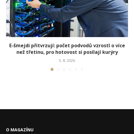
E-šmejdi přitvrzují: počet podvodů vzrostl o více
než třetinu, pro hotovost si posílají kurýry
5. 8. 2026
O MAGAZÍNU