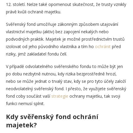
12. století. Nelze také opomenout skutečnost, že trusty vznikly
právě kvůli ochraně majetku.
Svěřenský fond umožňuje zákonným způsobem utajování
vlastnictví majetku (aktiv) bez zapojení nekalých nebo
podvodných praktik. Majetek je možné prostřednictvím trustů
izolovat od jeho původního vlastníka a tím ho
ochránit
před
riziky, jimž zakladatel fondu čelí.
V případě odvolatelného svěřenského fondu to může být jen
po dobu nezbytně nutnou, kdy rizika bezprostředně hrozí,
nebo se může jednat o trvalý stav, kdy se pro tyto účely založí
neodvolatelný svěřenský fond. I přesto, že využijete svěřenský
fond coby součást vaší
strategie
ochrany majetku, tak svoji
funkci nemusí splnit.
Kdy svěřenský fond ochrání
majetek?