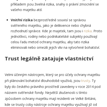
příkladem jsou živelná rizika, snahy o právní zmocnění se
vašeho majetku atd.
Vnitřní rizika
bezprostředně souvisí se správou
svěřeného majetku, jako je delikvence nebo chybná
rozhodnutí správce. Kde je majetek, tam jsou i
rizika
. Proto
jednotlivci, rodiny nebo podnikatelské subjekty používají
celou řadu metod ochrany majetku, aby tato rizika
eliminovali nebo omezili jejich vliv na vytvořené bohatství.
Trust legálně zatajuje vlastnictví
Velmi účinným nástrojem, který se pro účely ochrany majetku
při plánování bohatství dlouhodobě využívá, jsou
trusty
. Ty
byly do českého právního prostředí zavedeny v roce 2014 pod
názvem svěřenské fondy. Největší zkušenosti s tímto
způsobem ochrany majetku mají rezidenti ve Velké Británii,
kde se trusty coby nástroje ochrany majetku využívají již od