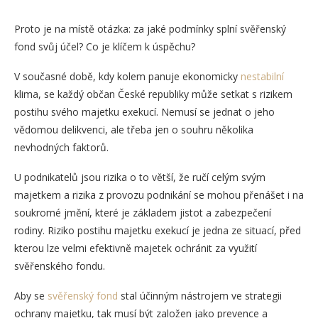
Proto je na místě otázka: za jaké podmínky splní svěřenský
fond svůj účel? Co je klíčem k úspěchu?
V současné době, kdy kolem panuje ekonomicky
nestabilní
klima, se každý občan České republiky může setkat s rizikem
postihu svého majetku exekucí. Nemusí se jednat o jeho
vědomou delikvenci, ale třeba jen o souhru několika
nevhodných faktorů.
U podnikatelů jsou rizika o to větší, že ručí celým svým
majetkem a rizika z provozu podnikání se mohou přenášet i na
soukromé jmění, které je základem jistot a zabezpečení
rodiny. Riziko postihu majetku exekucí je jedna ze situací, před
kterou lze velmi efektivně majetek ochránit za využití
svěřenského fondu.
Aby se
svěřenský fond
stal účinným nástrojem ve strategii
ochrany majetku, tak musí být založen jako prevence a