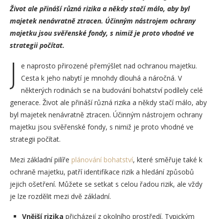
Život ale přináší různá rizika a někdy stačí málo, aby byl
majetek nenávratně ztracen. Účinným nástrojem ochrany
majetku jsou svěřenské fondy, s nimiž je proto vhodné ve
strategii počítat.
J
e naprosto přirozené přemýšlet nad ochranou majetku.
Cesta k jeho nabytí je mnohdy dlouhá a náročná. V
některých rodinách se na budování bohatství podílely celé
generace. Život ale přináší různá rizika a někdy stačí málo, aby
byl majetek nenávratně ztracen. Účinným nástrojem ochrany
majetku jsou svěřenské fondy, s nimiž je proto vhodné ve
strategii počítat.
Mezi základní pilíře
plánování bohatství
, které směřuje také k
ochraně majetku, patří identifikace rizik a hledání způsobů
jejich ošetření. Můžete se setkat s celou řadou rizik, ale vždy
je lze rozdělit mezi dvě základní.
Vnější rizika
přicházejí z okolního prostředí. Typickým