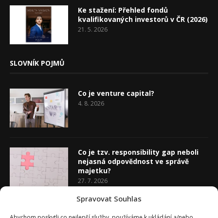
Ke stažení: Přehled fondů
kvalifikovaných investorů v ČR (2026)
21. 5. 2026
SLOVNÍK POJMŮ
Co je venture capital?
4. 8. 2026
Co je tzv. responsibility gap neboli
nejasná odpovědnost ve správě
majetku?
27. 7. 2026
Spravovat Souhlas
Co je rozhodovací analýza
Abychom poskytli co nejlepší služby, používáme k ukládání a/nebo