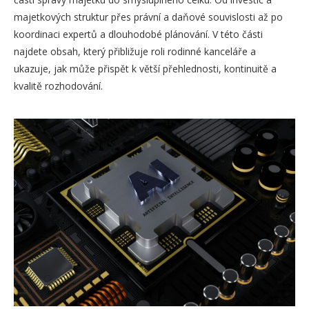
majetkových struktur přes právní a daňové souvislosti až po
koordinaci expertů a dlouhodobé plánování. V této části
najdete obsah, který přibližuje roli rodinné kanceláře a
ukazuje, jak může přispět k větší přehlednosti, kontinuitě a
kvalitě rozhodování.