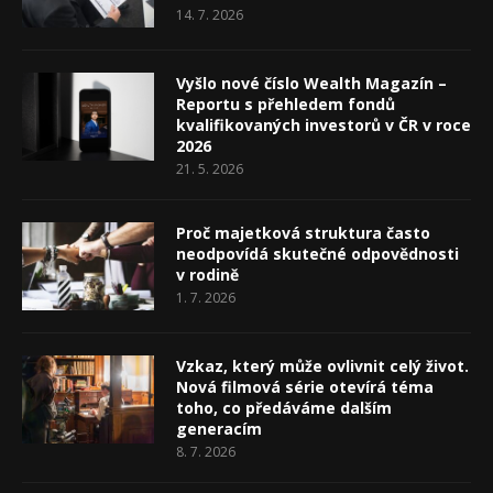
14. 7. 2026
Vyšlo nové číslo Wealth Magazín –
Reportu s přehledem fondů
kvalifikovaných investorů v ČR v roce
2026
21. 5. 2026
Proč majetková struktura často
neodpovídá skutečné odpovědnosti
v rodině
1. 7. 2026
Vzkaz, který může ovlivnit celý život.
Nová filmová série otevírá téma
toho, co předáváme dalším
generacím
8. 7. 2026