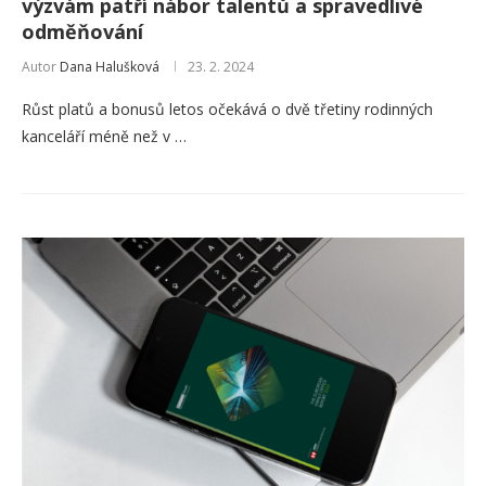
výzvám patří nábor talentů a spravedlivé
odměňování
Autor
Dana Halušková
23. 2. 2024
Růst platů a bonusů letos očekává o dvě třetiny rodinných
kanceláří méně než v …