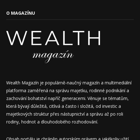
O MAGAZÍNU
Wealth Magazín je populárně-naučný magazín a multimediální
platforma zaměřená na správu majetku, rodinné podnikání a
zachování bohatství napříč generacemi. Věnuje se tématům,
která bývají důležitá, citlivá a často i složitá, od investic a
majetkových struktur přes nástupnictví a správu až po roli
rodiny, hodnot a dlouhodobého rozhodování.
Obsah portálu je chráněn autorským právem a jakékoliv užití