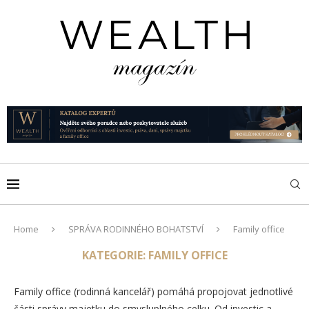
Home
SPRÁVA RODINNÉHO BOHATSTVÍ
Family office
KATEGORIE:
FAMILY OFFICE
Family office (rodinná kancelář) pomáhá propojovat jednotlivé
části správy majetku do smysluplného celku. Od investic a