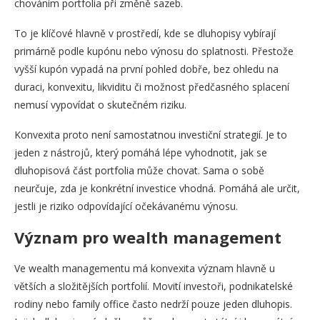
chováním portfolia při změně sazeb.
To je klíčové hlavně v prostředí, kde se dluhopisy vybírají
primárně podle kupónu nebo výnosu do splatnosti. Přestože
vyšší kupón vypadá na první pohled dobře, bez ohledu na
duraci, konvexitu, likviditu či možnost předčasného splacení
nemusí vypovídat o skutečném riziku.
Konvexita proto není samostatnou investiční strategií. Je to
jeden z nástrojů, který pomáhá lépe vyhodnotit, jak se
dluhopisová část portfolia může chovat. Sama o sobě
neurčuje, zda je konkrétní investice vhodná. Pomáhá ale určit,
jestli je riziko odpovídající očekávanému výnosu.
Význam pro wealth management
Ve wealth managementu má konvexita význam hlavně u
větších a složitějších portfolií. Movití investoři, podnikatelské
rodiny nebo family office často nedrží pouze jeden dluhopis.