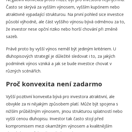
Často se skrývá za vyšším výnosem, vyšším kupónem nebo
atraktivně vypadající strukturou. Na první pohled sice investice
působí výhodně, ale část vyššího výnosu bývá odměnou za to,
že investor nese opční riziko nebo horší chování při změně
sazeb.
Právě proto by vyšší výnos neměl být jediným kritériem. U
dluhopisových strategií je důležité sledovat i to, za jakých
podmínek výnos vzniká a jak se bude investice chovat v
různých scénářích.
Proč konvexita není zadarmo
Vyšší pozitivní konvexita bývá pro investora atraktivní, ale
obvykle za ni nějakým způsobem platí. Může být spojena s
nižším průběžným výnosem, jinou strukturou splatností nebo
vyšší cenou dluhopisu. Investor tak často stojí před
kompromisem mezi okamžitým výnosem a kvalitnějším