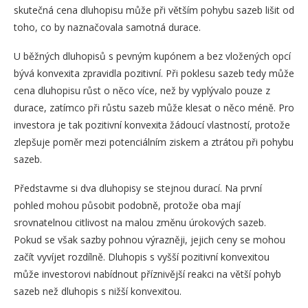
skutečná cena dluhopisu může při větším pohybu sazeb lišit od
toho, co by naznačovala samotná durace.
U běžných dluhopisů s pevným kupónem a bez vložených opcí
bývá konvexita zpravidla pozitivní. Při poklesu sazeb tedy může
cena dluhopisu růst o něco více, než by vyplývalo pouze z
durace, zatímco při růstu sazeb může klesat o něco méně. Pro
investora je tak pozitivní konvexita žádoucí vlastností, protože
zlepšuje poměr mezi potenciálním ziskem a ztrátou při pohybu
sazeb.
Představme si dva dluhopisy se stejnou durací. Na první
pohled mohou působit podobně, protože oba mají
srovnatelnou citlivost na malou změnu úrokových sazeb.
Pokud se však sazby pohnou výrazněji, jejich ceny se mohou
začít vyvíjet rozdílně. Dluhopis s vyšší pozitivní konvexitou
může investorovi nabídnout příznivější reakci na větší pohyb
sazeb než dluhopis s nižší konvexitou.