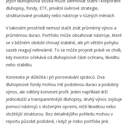
Jejich dluhopisová složka může zahrnovat státní i korporátní
dluhopisy, fondy, ETF, privátní úvěrové strategie,
strukturované produkty nebo nástroje v různých měnách.
V takovém prostředí nemusí stačit znát průměrný výnos a
průměrnou duraci. Portfolio může obsahovat nástroje, které
se v běžném období chovají stabilně, ale při větším pohybu
sazeb reagují nelineárně. To se může projevit právě ve chvíli,
kdy investor očekává od dluhopisové části ochranu, likviditu
nebo stabilitu.
Konvexita je důležitá i při porovnávání správců. Dva
dluhopisové fondy mohou mít podobnou duraci a podobný
výnos, ale odlišný konvexní profil. Jeden například drží
jednodušší a transparentnější dluhopisy, druhý výnos zvyšuje
pomocí nástrojů s vloženými opcemi, nižší likviditou nebo
složitější strukturou. Bez detailnějšího pohledu mohou v
reportu působit podobně, i když je riziko portfolia jiné.