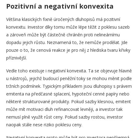
Pozitivní a negativní konvexita
Většina klasických fixně úročených dluhopisů má pozitivní
konvexitu. Investor díky tomu může lépe těžit z poklesu sazeb
a zároveň může být částečně chráněn proti nelineárnímu
dopadu jejich růstu. Neznamená to, že nemůže prodělat. Jde
pouze o to, že cenová reakce je pro něj z hlediska tvaru křivky
příznivější.
Vedle toho existuje i negativní konvexita. Ta se objevuje hlavně
u nástrojů, jejichž budoucí peněžní toky se mohou měnit podle
tržních podmínek. Typickým příkladem jsou dluhopisy s právem
emitenta na předčasné splacení, hypoteční cenné papíry nebo
některé strukturované produkty. Pokud sazby klesnou, emitent
může mít motivaci dluh refinancovat levněji, a investor tak
nemusí plně využít růst ceny. Pokud sazby rostou, investor
naopak stále nese riziko poklesu ceny.
Negativní konvexita proto může být pro investora nepříjemná.