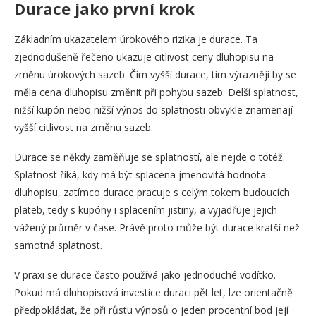
Durace jako první krok
Základním ukazatelem úrokového rizika je durace. Ta
zjednodušeně řečeno ukazuje citlivost ceny dluhopisu na
změnu úrokových sazeb. Čím vyšší durace, tím výrazněji by se
měla cena dluhopisu změnit při pohybu sazeb. Delší splatnost,
nižší kupón nebo nižší výnos do splatnosti obvykle znamenají
vyšší citlivost na změnu sazeb.
Durace se někdy zaměňuje se splatností, ale nejde o totéž.
Splatnost říká, kdy má být splacena jmenovitá hodnota
dluhopisu, zatímco durace pracuje s celým tokem budoucích
plateb, tedy s kupóny i splacením jistiny, a vyjadřuje jejich
vážený průměr v čase. Právě proto může být durace kratší než
samotná splatnost.
V praxi se durace často používá jako jednoduché vodítko.
Pokud má dluhopisová investice duraci pět let, lze orientačně
předpokládat, že při růstu výnosů o jeden procentní bod její