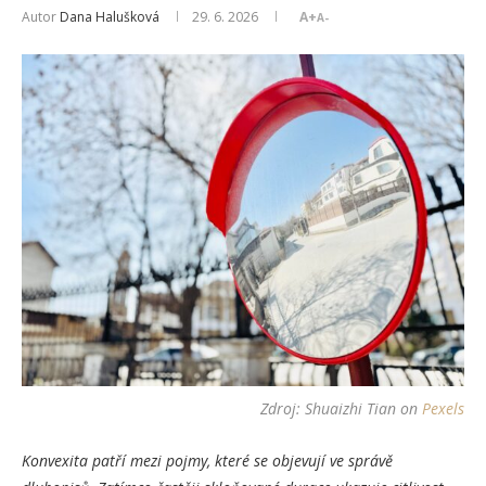
Autor
Dana Halušková
29. 6. 2026
A+
A-
Zdroj:
Shuaizhi Tian
on
Pexels
Konvexita patří mezi pojmy, které se objevují ve správě