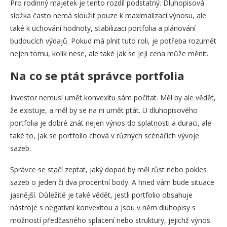
Pro rodinný majetek je tento rozdíl podstatný. Dluhopisová
složka často nemá sloužit pouze k maximalizaci výnosu, ale
také k uchování hodnoty, stabilizaci portfolia a plánování
budoucích výdajů. Pokud má plnit tuto roli, je potřeba rozumět
nejen tomu, kolik nese, ale také jak se její cena může měnit.
Na co se ptát správce portfolia
Investor nemusí umět konvexitu sám počítat. Měl by ale vědět,
že existuje, a měl by se na ni umět ptát. U dluhopisového
portfolia je dobré znát nejen výnos do splatnosti a duraci, ale
také to, jak se portfolio chová v různých scénářích vývoje
sazeb.
Správce se stačí zeptat, jaký dopad by měl růst nebo pokles
sazeb o jeden či dva procentní body. A hned vám bude situace
jasnější. Důležité je také vědět, jestli portfolio obsahuje
nástroje s negativní konvexitou a jsou v něm dluhopisy s
možností předčasného splacení nebo struktury, jejichž výnos