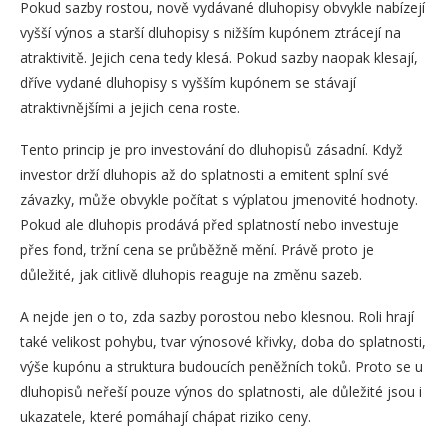
Pokud sazby rostou, nově vydávané dluhopisy obvykle nabízejí
vyšší výnos a starší dluhopisy s nižším kupónem ztrácejí na
atraktivitě. Jejich cena tedy klesá. Pokud sazby naopak klesají,
dříve vydané dluhopisy s vyšším kupónem se stávají
atraktivnějšími a jejich cena roste.
Tento princip je pro investování do dluhopisů zásadní. Když
investor drží dluhopis až do splatnosti a emitent splní své
závazky, může obvykle počítat s výplatou jmenovité hodnoty.
Pokud ale dluhopis prodává před splatností nebo investuje
přes fond, tržní cena se průběžně mění. Právě proto je
důležité, jak citlivě dluhopis reaguje na změnu sazeb.
A nejde jen o to, zda sazby porostou nebo klesnou. Roli hrají
také velikost pohybu, tvar výnosové křivky, doba do splatnosti,
výše kupónu a struktura budoucích peněžních toků. Proto se u
dluhopisů neřeší pouze výnos do splatnosti, ale důležité jsou i
ukazatele, které pomáhají chápat riziko ceny.