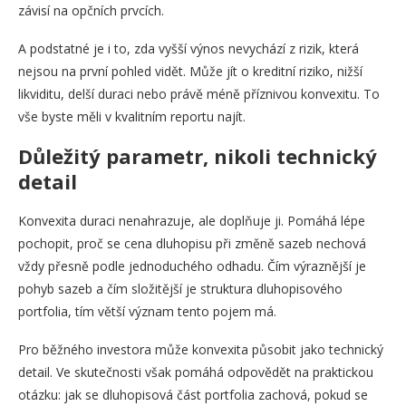
závisí na opčních prvcích.
A podstatné je i to, zda vyšší výnos nevychází z rizik, která
nejsou na první pohled vidět. Může jít o kreditní riziko, nižší
likviditu, delší duraci nebo právě méně příznivou konvexitu. To
vše byste měli v kvalitním reportu najít.
Důležitý parametr, nikoli technický
detail
Konvexita duraci nenahrazuje, ale doplňuje ji. Pomáhá lépe
pochopit, proč se cena dluhopisu při změně sazeb nechová
vždy přesně podle jednoduchého odhadu. Čím výraznější je
pohyb sazeb a čím složitější je struktura dluhopisového
portfolia, tím větší význam tento pojem má.
Pro běžného investora může konvexita působit jako technický
detail. Ve skutečnosti však pomáhá odpovědět na praktickou
otázku: jak se dluhopisová část portfolia zachová, pokud se