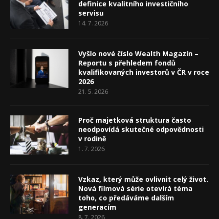
definice kvalitního investičního
servisu
14. 7. 2026
Vyšlo nové číslo Wealth Magazín –
Reportu s přehledem fondů
kvalifikovaných investorů v ČR v roce
2026
21. 5. 2026
Proč majetková struktura často
neodpovídá skutečné odpovědnosti
v rodině
1. 7. 2026
Vzkaz, který může ovlivnit celý život.
Nová filmová série otevírá téma
toho, co předáváme dalším
generacím
8. 7. 2026