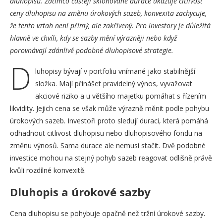
dluhopisů. Zatímco častěji skloňované durace ukazuje citlivost
ceny dluhopisu na změnu úrokových sazeb, konvexita zachycuje,
že tento vztah není přímý, ale zakřivený. Pro investory je důležitá
hlavně ve chvíli, kdy se sazby mění výrazněji nebo když
porovnávají zdánlivě podobné dluhopisové strategie.
D
luhopisy bývají v portfoliu vnímané jako stabilnější
složka. Mají přinášet pravidelný výnos, vyvažovat
akciové riziko a u většího majetku pomáhat s řízením
likvidity. Jejich cena se však může výrazně měnit podle pohybu
úrokových sazeb. Investoři proto sledují duraci, která pomáhá
odhadnout citlivost dluhopisu nebo dluhopisového fondu na
změnu výnosů. Sama durace ale nemusí stačit. Dvě podobné
investice mohou na stejný pohyb sazeb reagovat odlišně právě
kvůli rozdílné konvexitě.
Dluhopis a úrokové sazby
Cena dluhopisu se pohybuje opačně než tržní úrokové sazby.