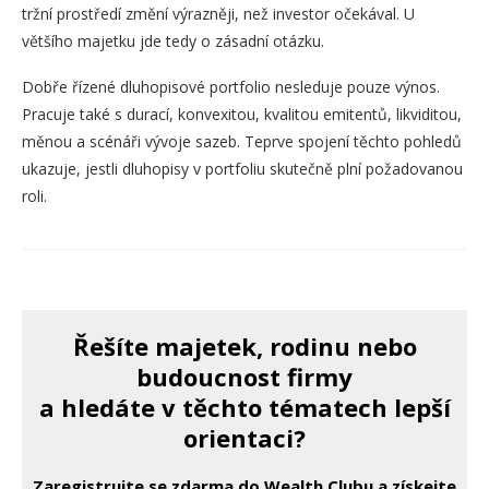
tržní prostředí změní výrazněji, než investor očekával. U
většího majetku jde tedy o zásadní otázku.
Dobře řízené dluhopisové portfolio nesleduje pouze výnos.
Pracuje také s durací, konvexitou, kvalitou emitentů, likviditou,
měnou a scénáři vývoje sazeb. Teprve spojení těchto pohledů
ukazuje, jestli dluhopisy v portfoliu skutečně plní požadovanou
roli.
Řešíte majetek, rodinu nebo
budoucnost firmy
a hledáte v těchto tématech lepší
orientaci?
Zaregistrujte se zdarma do Wealth Clubu a získejte