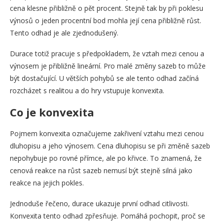
cena klesne přibližně o pět procent. Stejně tak by při poklesu
výnosů o jeden procentní bod mohla její cena přibližně růst.
Tento odhad je ale zjednodušený.
Durace totiž pracuje s předpokladem, že vztah mezi cenou a
výnosem je přibližně lineární. Pro malé změny sazeb to může
být dostačující. U větších pohybů se ale tento odhad začíná
rozcházet s realitou a do hry vstupuje konvexita.
Co je konvexita
Pojmem konvexita označujeme zakřivení vztahu mezi cenou
dluhopisu a jeho výnosem. Cena dluhopisu se při změně sazeb
nepohybuje po rovné přímce, ale po křivce. To znamená, že
cenová reakce na růst sazeb nemusí být stejně silná jako
reakce na jejich pokles.
Jednoduše řečeno, durace ukazuje první odhad citlivosti.
Konvexita tento odhad zpřesňuje. Pomáhá pochopit, proč se