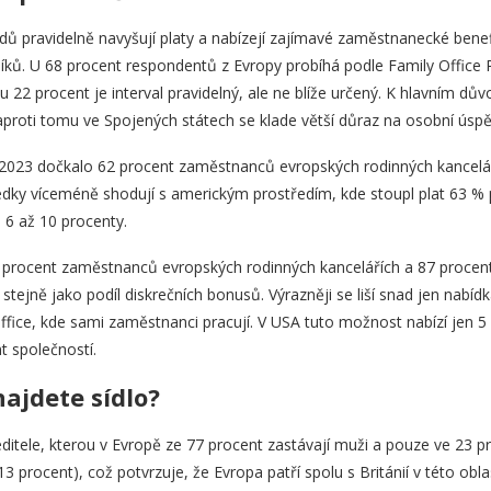
adů pravidelně navyšují platy a nabízejí zajímavé zaměstnanecké bene
níků. U 68 procent respondentů z Evropy probíhá podle Family Office
2 procent je interval pravidelný, ale ne blíže určený. K hlavním důvod
aproti tomu ve Spojených státech se klade větší důraz na osobní úspě
023 dočkalo 62 procent zaměstnanců evropských rodinných kanceláří. 
edky víceméně shodují s americkým prostředím, kde stoupl plat 63 % p
 6 až 10 procenty.
procent zaměstnanců evropských rodinných kancelářích a 87 procen
tejně jako podíl diskrečních bonusů. Výrazněji se liší snad jen nabídk
ffice, kde sami zaměstnanci pracují. V USA tuto možnost nabízí jen 5 
t společností.
najdete sídlo?
ředitele, kterou v Evropě ze 77 procent zastávají muži a pouze ve 23 p
13 procent), což potvrzuje, že Evropa patří spolu s Británií v této obla