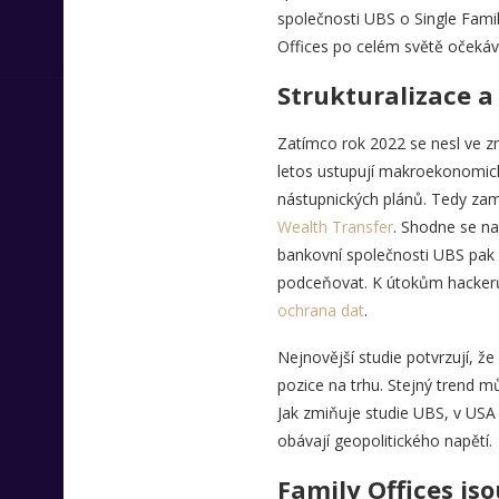
společnosti UBS o Single Fami
Offices po celém světě očekávají
Strukturalizace a
Zatímco rok 2022 se nesl ve zn
letos ustupují makroekonomické
nástupnických plánů. Tedy zamě
Wealth Transfer
. Shodne se na
bankovní společnosti UBS pak
podceňovat. K útokům hackerů 
ochrana dat
.
Nejnovější studie potvrzují, že
pozice na trhu. Stejný trend 
Jak zmiňuje studie UBS, v USA 
obávají geopolitického napětí.
Family Offices j