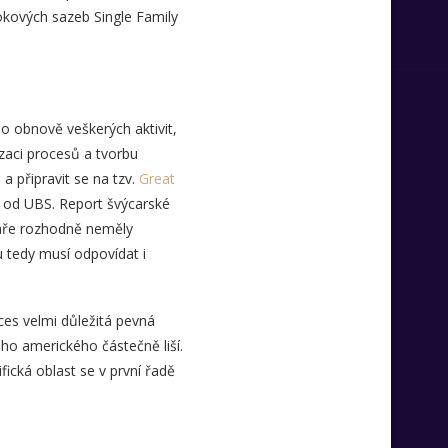
okových sazeb Single Family
o obnově veškerých aktivit,
izaci procesů a tvorbu
a připravit se na tzv.
Great
s od UBS. Report švýcarské
láře rozhodně neměly
 tedy musí odpovídat i
ices velmi důležitá pevná
ho amerického částečně liší.
ická oblast se v první řadě