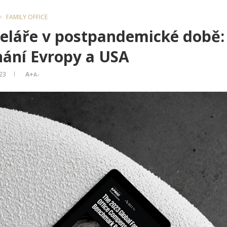
FAMILY OFFICE
eláře v postpandemické době:
nání Evropy a USA
023
A+
A-