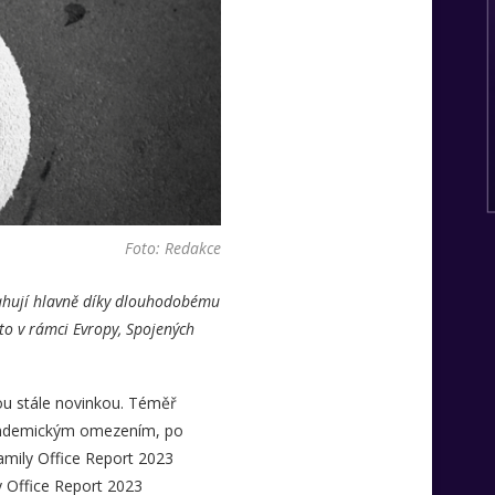
Foto: Redakce
sahují hlavně díky dlouhodobému
to v rámci Evropy, Spojených
sou stále novinkou. Téměř
 pandemickým omezením, po
Family Office Report 2023
y Office Report 2023