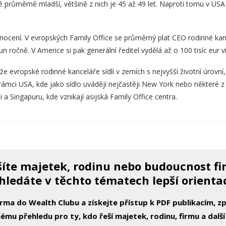
é průměrně mladší, většině z nich je 45 až 49 let. Naproti tomu v USA
nocení. V evropských Family Office se průměrný plat CEO rodinné ka
run ročně. V Americe si pak generální ředitel vydělá až o 100 tisíc eur v
že evropské rodinné kanceláře sídlí v zemích s nejvyšší životní úrovní
ámci USA, kde jako sídlo uvádějí nejčastěji New York nebo některé z m
 a Singapuru, kde vznikají asijská Family Office centra.
íte majetek, rodinu nebo budoucnost f
hledáte v těchto tématech lepší orienta
arma do Wealth Clubu a získejte přístup k PDF publikacím, 
ému přehledu pro ty, kdo řeší majetek, rodinu, firmu a další