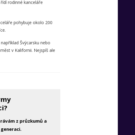
 řídí rodinné kanceláře
nceláře pohybuje okolo 200
íce.
, například Švýcarsku nebo
ěst v Kalifornii. Nejspíš ale
irmy
ci?
zprávám z průzkumů a
 generaci.