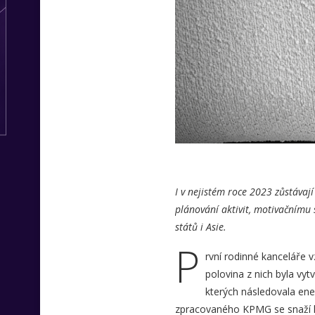
I v nejistém roce 2023 zůstáva
plánování aktivit, motivačnímu
států i Asie.
P
rvní rodinné kanceláře v
polovina z nich byla vy
kterých následovala ener
zpracovaného KPMG se snaží hl