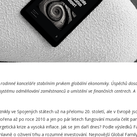
jí rodinné kanceláře stabilním prvkem globální ekonomiky. Úspěchů do
 systému odměňování zaměstnanců a umístění ve finančních centrech. A 
znikly ve Spojených státech už na přelomu 20. století, ale v Evropě j
tvořena až po roce 2010 a jen po pár letech fungování musela čelit
getická krize a vysoká inflace. Jak se jim daří dnes? Podle výsledků 
avně o oživení trhu a rozumné investování. Nejnovější Global Famil