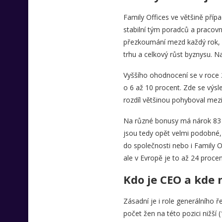
Family Offices ve většině příp
stabilní tým poradců a pracov
přezkoumání mezd každý rok, u 2
trhu a celkový růst byznysu. N
Vyššího ohodnocení se v roce 2
o 6 až 10 procent. Zde se výsl
rozdíl většinou pohyboval mezi
Na různé bonusy má nárok 83 
jsou tedy opět velmi podobné, s
do společnosti nebo i Family O
ale v Evropě je to až 24 procen
Kdo je CEO a kde 
Zásadní je i role generálního 
počet žen na této pozici nižší (