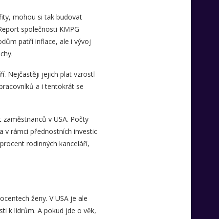
fity, mohou si tak budovat
 Report společnosti KMPG
ům patří inflace, ale i vývoj
chy.
Nejčastěji jejich plat vzrostl
racovníků a i tentokrát se
t zaměstnanců v USA. Počty
a v rámci přednostních investic
procent rodinných kanceláří,
rocentech ženy. V USA je ale
sti k lídrům. A pokud jde o věk,