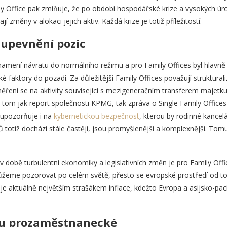
ly Office pak zmiňuje, že po období hospodářské krize a vysokých úr
 změny v alokaci jejich aktiv. Každá krize je totiž příležitostí.
 upevnění pozic
amení návratu do normálního režimu a pro Family Offices byl hlavně 
 faktory do pozadí. Za důležitější Family Offices považují struktural
ření se na aktivity související s mezigeneračním transferem majetku 
 tom jak report společnosti KPMG, tak zpráva o Single Family Office
 upozorňuje i na
kybernetickou bezpečnost
, kterou by rodinné kance
totiž dochází stále častěji, jsou promyšlenější a komplexnější. Tomu
 v době turbulentní ekonomiky a legislativních změn je pro Family Off
můžeme pozorovat po celém světě, přesto se evropské prostředí od to
je aktuálně největším strašákem inflace, kdežto Evropa a asijsko-pacif
sou prozaměstnanecké