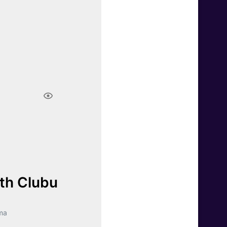
lth Clubu
ma