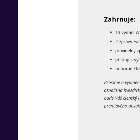
Zahrnuje:
13 vydání W
2 zprávy Fa
pravidelný 
přístup k 
odborné člá
Prosíme o vyplněn
označená hvězdičk
bude Váš členský ú
prémiového obsahu