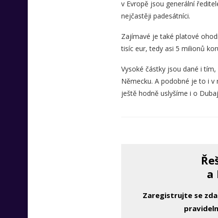
v Evropě jsou generální ředitel
nejčastěji padesátníci.
Zajímavé je také platové ohod
tisíc eur, tedy asi 5 milionů ko
Vysoké částky jsou dané i tím, 
Německu. A podobné je to i v r
ještě hodně uslyšíme i o Dubaji
Řeš
a 
Zaregistrujte se zd
pravideln