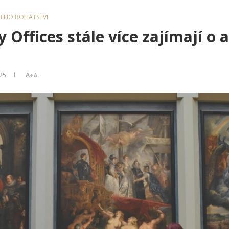
NÉHO BOHATSTVÍ
 Offices stále více zajímají o 
025
A+
A-