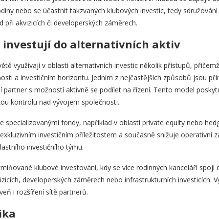
odiny nebo se účastnit takzvaných klubových investic, tedy sdružování 
d při akvizicích či developerských záměrech.
 investují do alternativních aktiv
ě využívají v oblasti alternativních investic několik přístupů, přičemž
nosti a investičním horizontu. Jedním z nejčastějších způsobů jsou pří
ní partner s možností aktivně se podílet na řízení. Tento model poskytu
kou kontrolu nad vývojem společnosti.
e specializovanými fondy, například v oblasti private equity nebo hed
 exkluzivním investičním příležitostem a současně snižuje operativní 
lastního investičního týmu.
 zmiňované klubové investování, kdy se více rodinných kanceláří spojí
zicích, developerských záměrech nebo infrastrukturních investicích. Vý
ň i rozšíření sítě partnerů.
ika