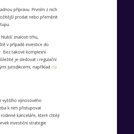
kladnou přípravu. Prvním z nich
složitější prodat nebo přeměnit
tupu.
hlubší znalosti trhu,
ště v případě investice do
.
Bez takové komplexní
ležité je sledovat i regulační
ými jurisdikcemi, například
cla
ci vyššího výnosového
řeba k nim přistupovat
rodinné kanceláře, které chtějí
vek investiční strategie.