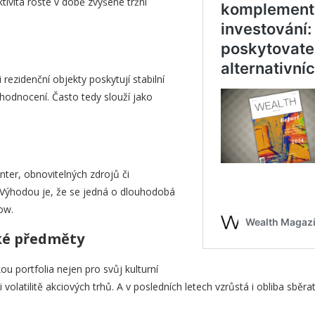
ktivita roste v době zvýšené tržní
i rezidenční objekty poskytují stabilní
hodnocení. Často tedy slouží jako
enter, obnovitelných zdrojů či
Výhodou je, že se jedná o dlouhodobá
ow.
ké předměty
ou portfolia nejen pro svůj kulturní
ti volatilitě akciových trhů. A v posledních letech vzrůstá i obliba sb