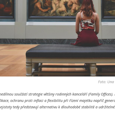
Foto: Una 
 nedílnou součástí strategie většiny rodinných kanceláří (Family Offices).
fikace, ochranu proti inflaci a flexibilitu při řízení majetku napříč gener
nejistoty tedy představují alternativu k dlouhodobé stabilitě a udržitel