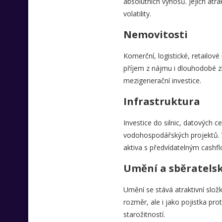
absolutních výnosů. Jejich atra
volatility.
Nemovitosti
Komerční, logistické, retailové 
příjem z nájmu i dlouhodobé z
mezigenerační investice.
Infrastruktura
Investice do silnic, datových c
vodohospodářských projektů. 
aktiva s předvídatelným cashfl
Umění a sběratels
Umění se stává atraktivní složk
rozměr, ale i jako pojistka pro
starožitností.