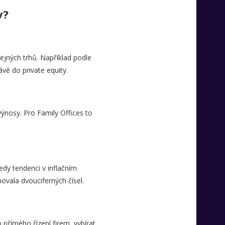
v?
řejných trhů. Například podle
vě do private equity.
 výnosy. Pro Family Offices to
edy tendenci v inflačním
ovala dvouciferných čísel.
o přímého řízení firem, vybírat