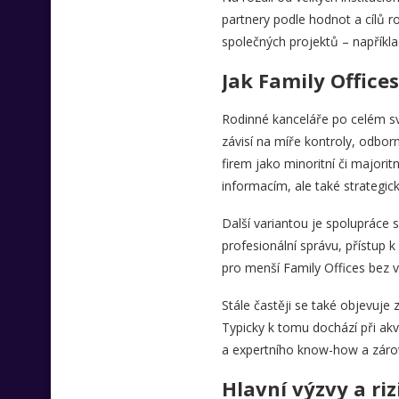
partnery podle hodnot a cílů r
společných projektů – napříkla
Jak Family Offices
Rodinné kanceláře po celém svět
závisí na míře kontroly, odbor
firem jako minoritní či majorit
informacím, ale také strategic
Další variantou je spolupráce s
profesionální správu, přístup k
pro menší Family Offices bez v
Stále častěji se také objevuje
Typicky k tomu dochází při akvi
a expertního know-how a zárove
Hlavní výzvy a riz