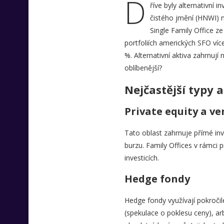
D
říve byly alternativní 
čistého jmění (HNWI) 
Single Family Office ze
portfoliích amerických SFO více
%. Alternativní aktiva zahrnují
oblíbenější?
Nejčastější typy a
Private equity a ve
Tato oblast zahrnuje přímé inv
burzu. Family Offices v rámci p
investicích.
Hedge fondy
Hedge fondy
využívají pokročil
(spekulace o poklesu ceny), ar