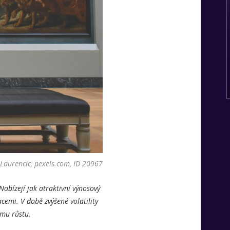
Laurencic, pexels.com, ID 20967
 Nabízejí jak atraktivní výnosový
acemi. V době zvýšené volatility
nému růstu.