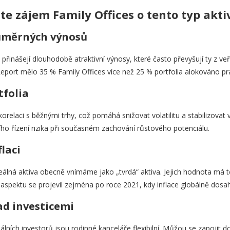
ste zájem Family Offices o tento typ akti
růměrných výnosů
přinášejí dlouhodobě atraktivní výnosy, které často převyšují ty z ve
eport mělo 35 % Family Offices více než 25 % portfolia alokováno prá
tfolia
 korelaci s běžnými trhy, což pomáhá snižovat volatilitu a stabilizovat
 řízení rizika při současném zachování růstového potenciálu.
laci
reálná aktiva obecně vnímáme jako „tvrdá“ aktiva. Jejich hodnota má t
aspektu se projevil zejména po roce 2021, kdy inflace globálně dosah
ad investicemi
nálních investorů jsou rodinné kanceláře flexibilní. Můžou se zapojit d