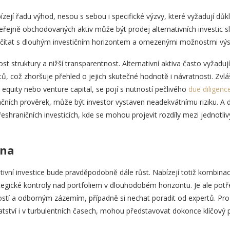
abízejí řadu výhod, nesou s sebou i specifické výzvy, které vyžadují dů
d veřejně obchodovaných aktiv může být prodej alternativních investic 
očítat s dlouhým investičním horizontem a omezenými možnostmi výs
 struktury a nižší transparentnost. Alternativní aktiva často vyžadují 
ů, což zhoršuje přehled o jejich skutečné hodnotě i návratnosti. Zvlá
 equity nebo venture capital, se pojí s nutností pečlivého
due diligence
čních prověrek, může být investor vystaven neadekvátnímu riziku. A dů
eshraničních investicích, kde se mohou projevit rozdíly mezi jednotliv
cna
tivní investice bude pravděpodobně dále růst. Nabízejí totiž kombina
rategické kontroly nad portfoliem v dlouhodobém horizontu. Je ale pot
lostí a odborným zázemím, případně si nechat poradit od expertů. Pro 
tství i v turbulentních časech, mohou představovat dokonce klíčový pr