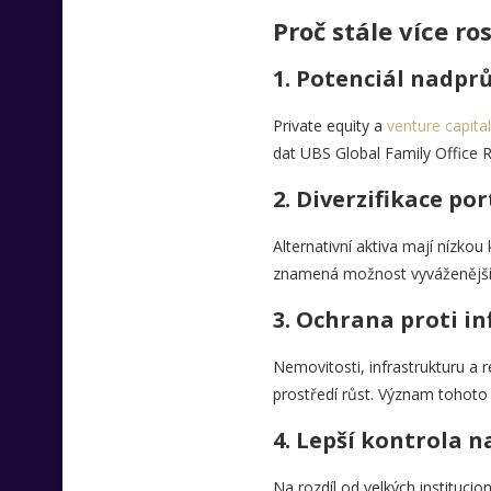
Proč stále více ro
1. Potenciál nadp
Private equity a
venture capital
dat UBS Global Family Office R
2. Diverzifikace por
Alternativní aktiva mají nízkou
znamená možnost vyváženějšího
3. Ochrana proti inf
Nemovitosti, infrastrukturu a 
prostředí růst. Význam tohoto 
4. Lepší kontrola n
Na rozdíl od velkých institucio