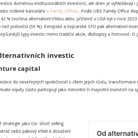
investice doménou institucionálních investorů, ale dnes je vyhledávají 
nebo rodinné kanceláře –
Family Offices
. Podle UBS Family Office Repo
 42 % tvořena alternativní třídou aktiv, přičemž v USA byl v roce 2023 p
 než poloviční (59 %). Evropské a švýcarské SFO pak alternativní inves
 nejrůznější typy investic mimo tradiční akcie, dluhopisy a hotovost. O 
lternativních investic
nture capital
estice do neveřejných společností s cílem jejich růstu, transformace
rivate equity často participují jako minoritní či majoritní investoři na
é strategie jako tzv. short selling
bitráž nebo pákový efekt k dosažení