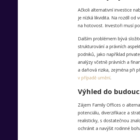
Ačkoli alternativní investice n
je nízká likvidita. Na rozdíl o
na hotovost. Investoři musí p
Dalším problémem bývá složitost
strukturování a právních aspekt
podniků, jako například private
analýzy včetně právních a finan
a daňová rizika, zejména při př
v případě umění
.
Výhled do budou
Zájem Family Offices o alterna
potenciálu, diverzifikace a st
realisticky, s dostatečnou zna
ochránit a navýšit rodinné boha