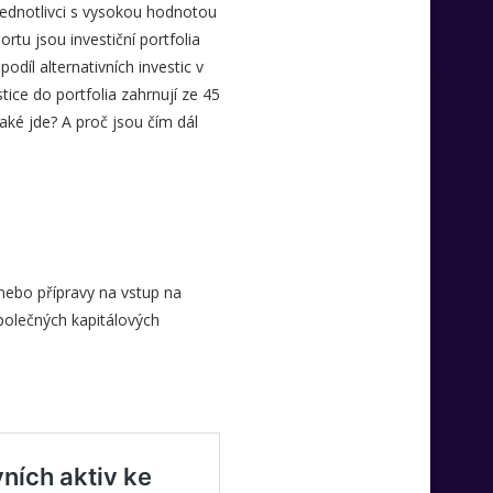
i jednotlivci s vysokou hodnotou
rtu jsou investiční portfolia
odíl alternativních investic v
tice do portfolia zahrnují ze 45
jaké jde? A proč jsou čím dál
 nebo přípravy na vstup na
 společných kapitálových