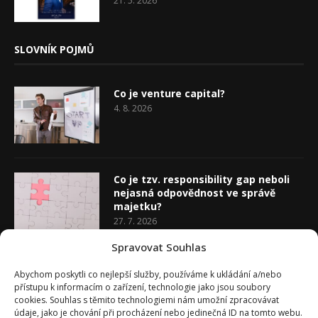
21. 5. 2026
SLOVNÍK POJMŮ
Co je venture capital?
4. 8. 2026
Co je tzv. responsibility gap neboli
nejasná odpovědnost ve správě
majetku?
27. 7. 2026
Spravovat Souhlas
Co je rozhodovací analýza
Abychom poskytli co nejlepší služby, používáme k ukládání a/nebo
20. 7. 2026
přístupu k informacím o zařízení, technologie jako jsou soubory
cookies. Souhlas s těmito technologiemi nám umožní zpracovávat
údaje, jako je chování při procházení nebo jedinečná ID na tomto webu.