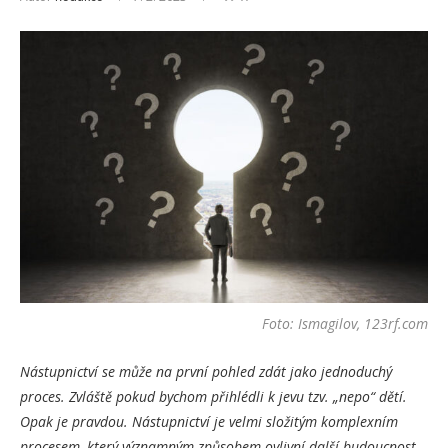
Foto: Ismagilov, 123rf.com
Nástupnictví se může na první pohled zdát jako jednoduchý
proces. Zvláště pokud bychom přihlédli k jevu tzv. „nepo“ dětí.
Opak je pravdou. Nástupnictví je velmi složitým komplexním
procesem, který významným způsobem ovlivní další budoucnost