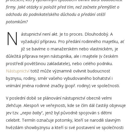
firmy. Jaké otázky si položit před tím, než začnete přemýšlet o
odchodu do podnikatelského důchodu a předání otěží
potomkům?
N
ástupnictví není akt. Je to proces. Dlouhodobý. A
vyžadující přípravu. Pro předání rodinného majetku, ať
již se bavíme o manažerském nebo vlastnickém, je
důležitá příprava nejen nástupníka, ale i majitele (v českém
prostředí povětšinou zakladatele), nebo celého podniku.
Nástupnictví
totiž může významně ovlivnit budoucnost
byznysu, rodiny, směr vašeho vybudovaného bohatství i
vnímání jména rodinné značky (popř. rodiny) ve společnosti.
V poslední době se plánování nástupnictví obecně velmi
zlehčuje. Alespoň ve veřejnosti, kde se čím dál častěji objevuje
jev tzv. „
nepo baby
“, jenž byl původně spojován s dětmi
celebrit. Termín označuje potomky, kteří se narodili slavným
hvězdám showbyznysu a kteří si své postavení ve společnosti