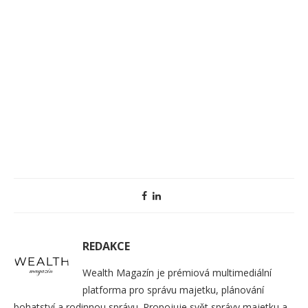
REDAKCE
Wealth Magazín je prémiová multimediální
platforma pro správu majetku, plánování
bohatství a rodinnou správu. Propojuje svět správy majetku a