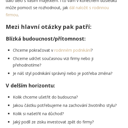
dálo dělo s vaším majetkem. I to vám v konečném důsledku
může pomoct se rozhodnout, jak
dál naložit s rodinnou
firmou
.
Mezi hlavní otázky pak patří:
Blízká budoucnost/přítomnost:
Chceme pokračovat v
rodinném podnikání
?
Chceme udržet současnou vizi firmy nebo ji
přehodnotíme?
Je náš styl podnikání správný nebo je potřeba změna?
V delším horizontu:
Kolik chceme ušetřit do budoucna?
Jakou částku potřebujeme na zachování životního stylu?
Kolik si našetřit na důchod?
Jaký podíl ze zisku investovat zpět do firmy?