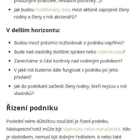
příbuznými (manžele, nevlastní potomky…)?
Jak budou
rozdělovány zisky
mezi aktivně zapojené členy
rodiny a členy v roli akcionářů?
V delším horizontu:
Budou moct potomci rozhodovat o podniku napřímo?
Bude nad vlastníky dohlížet správní nebo
rodinná rada
?
Zanecháme si část kontroly nad rodinným podnikem?
V jaké roli budeme dále fungovat v podniku po jeho
předání?
Jak do podnikání začlenit členy rodiny, kteří nejsou v roli
vlastníků?
Řízení podniku
Poslední velmi důležitou součástí je řízení podniku.
Nástupnictví totiž může být
vlastnické nebo manažerské
. Kdo
je vlastníkem, nemusí být dobrým ředitelem. A nebo také