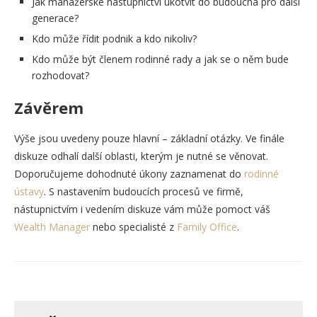
Jak manažerské nástupnictví ukotvit do budoucna pro další
generace?
Kdo může řídit podnik a kdo nikoliv?
Kdo může být členem rodinné rady a jak se o něm bude
rozhodovat?
Závěrem
Výše jsou uvedeny pouze hlavní – základní otázky. Ve finále
diskuze odhalí další oblasti, kterým je nutné se věnovat.
Doporučujeme dohodnuté úkony zaznamenat do
rodinné
ústavy
. S nastavením budoucích procesů ve firmě,
nástupnictvím i vedením diskuze vám může pomoct váš
Wealth Manager
nebo specialisté z
Family Office
.