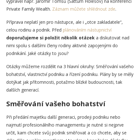
vyprávěl např. Jaromír Tomšů (Satturn Holešov) na konferenci
Private Family Wealth.
Záznam můžete shlédnout zde
.
Příprava neplatí jen pro nástupce, ale i „otce zakladatele“,
celou rodinu a podnik. Před
plánováním nástupnictví
doporučujeme si položit několik otázek
a diskutovat nad
nimi spolu s dalšími členy rodiny aktivně zapojenými do
podnikání. Jaké otázky to jsou?
Otázky můžeme rozdělit na 3 hlavní okruhy: Směřování vašeho
bohatství, vlastnictví podniku a řízení podniku. Plány by se měly
dotýkat jak přítomnosti, potažmo blízké budoucnosti, tak
dalších generací.
Směřování vašeho bohatství
Při předání majetku další generaci, prodeji podniku nebo
najmutí profesionálního managementu je nutné si nejprve
určit, kam chcete svůj podnik směřovat a co chcete, aby se