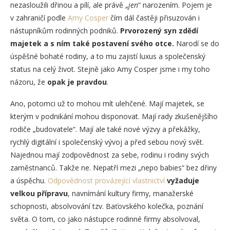
nezasloužili dřinou a pílí, ale právě „
jen
“ narozením. Pojem je
v zahraničí podle
Amy Cosper
čím dál častěji přisuzován i
nástupníkům rodinných podniků.
Prvorozený syn zdědí
majetek a s ním také postavení svého otce.
Narodí se do
úspěšné bohaté rodiny, a to mu zajistí luxus a společenský
status na celý život. Stejně jako Amy Cosper jsme i my toho
názoru, že
opak je pravdou
.
Ano, potomci už to mohou mít ulehčené. Mají majetek, se
kterým v podnikání mohou disponovat. Mají rady zkušenějšího
rodiče „budovatele“. Mají ale také nové výzvy a překážky,
rychlý digitální i společenský vývoj a před sebou nový svět.
Najednou mají zodpovědnost za sebe, rodinu i rodiny svých
zaměstnanců. Takže ne. Nepatří mezi „nepo babies“ bez dřiny
a úspěchu.
Odpovědnost provázející vlastnictví
vyžaduje
velkou přípravu
, navnímání kultury firmy, manažerské
schopnosti, absolvování tzv. Baťovského kolečka, poznání
světa. O tom, co jako nástupce rodinné firmy absolvoval,