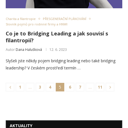
Charita a filantropie
PŘESGENERAČNÍ PLÁNOVÁNÍ
Slovník pojmů pro rodinné firmy a HNWI
Co je to Bridging Leading a jak souvisí s
filantropií?
Autor
Dana Halušková
12. 6. 2023
Slyšeli jste někdy pojem bridging leading nebo také bridging
leadership? V českém prostředí termín …
1
…
3
4
5
6
7
…
11
AKTUALITY