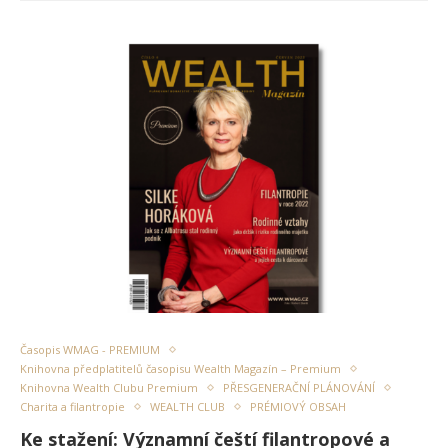
Časopis WMAG - PREMIUM
Knihovna předplatitelů časopisu Wealth Magazín – Premium
Knihovna Wealth Clubu Premium
PŘESGENERAČNÍ PLÁNOVÁNÍ
Charita a filantropie
WEALTH CLUB
PRÉMIOVÝ OBSAH
Ke stažení: Významní čeští filantropové a