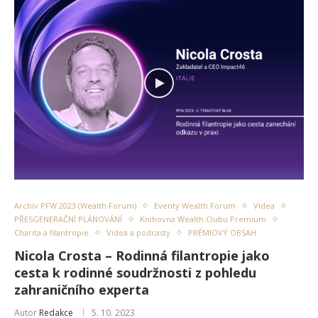
Archiv PFW 2023 (Wealth Forum)
Eventy Wealth Forum
Videa
PŘESGENERAČNÍ PLÁNOVÁNÍ
Knihovna Wealth Clubu Premium
Charita a filantropie
Videa a podcasty
PRÉMIOVÝ OBSAH
Nicola Crosta – Rodinná filantropie jako
cesta k rodinné soudržnosti z pohledu
zahraničního experta
Autor
Redakce
5. 10. 2023