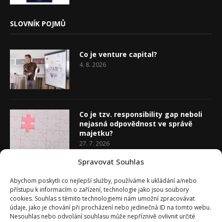
SLOVNÍK POJMŮ
Co je venture capital?
4. 8. 2026
Co je tzv. responsibility gap neboli
nejasná odpovědnost ve správě
majetku?
27. 7. 2026
Spravovat Souhlas
Co je rozhodovací analýza
Abychom poskytli co nejlepší služby, používáme k ukládání a/nebo
20. 7. 2026
přístupu k informacím o zařízení, technologie jako jsou soubory
cookies. Souhlas s těmito technologiemi nám umožní zpracovávat
údaje, jako je chování při procházení nebo jedinečná ID na tomto webu.
Nesouhlas nebo odvolání souhlasu může nepříznivě ovlivnit určité