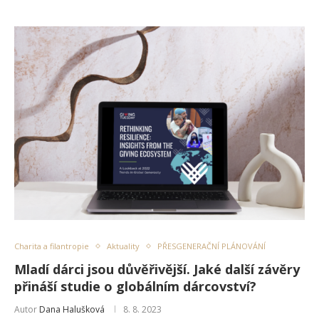
Charita a filantropie
Aktuality
PŘESGENERAČNÍ PLÁNOVÁNÍ
Mladí dárci jsou důvěřivější. Jaké další závěry
přináší studie o globálním dárcovství?
Autor
Dana Halušková
8. 8. 2023