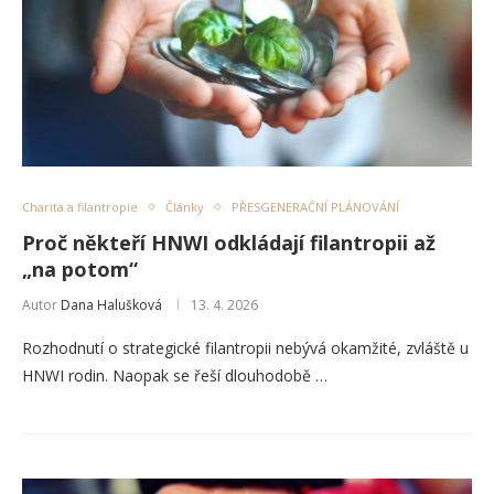
Charita a filantropie
Články
PŘESGENERAČNÍ PLÁNOVÁNÍ
Proč někteří HNWI odkládají filantropii až
„na potom“
Autor
Dana Halušková
13. 4. 2026
Rozhodnutí o strategické filantropii nebývá okamžité, zvláště u
HNWI rodin. Naopak se řeší dlouhodobě …