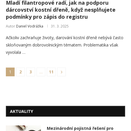
Mladí filantropové radí, jak na podporu
dárcovství kostní dřeně, když nesplňujete
podmínky pro zápis do registru
Autor
Daniel Vodrážka
31. 3. 2025
Ačkoliv zachraňuje životy, darování kostní dřeně nebývá často
skloňovaným dobrovolnickým tématem. Problematika však
vyvolala …
1
2
3
…
11
AKTUALITY
Mezinárodní pojistná řešení pro