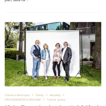
Charita a filantropie
Články
Aktuality
PŘESGENERAČNÍ PLÁNOVÁNÍ
Tiskové zprávy