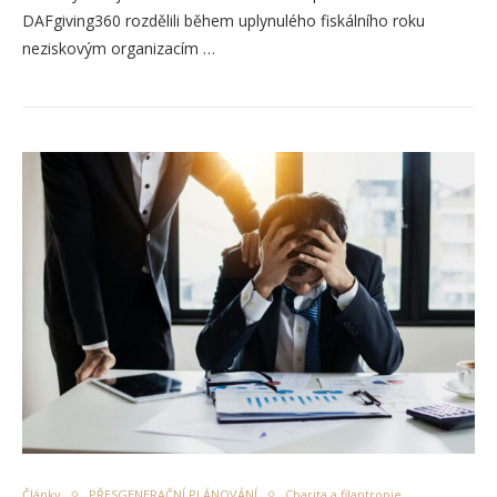
DAFgiving360 rozdělili během uplynulého fiskálního roku
neziskovým organizacím …
Články
PŘESGENERAČNÍ PLÁNOVÁNÍ
Charita a filantropie