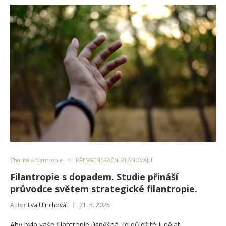
Charita a filantropie
PŘESGENERAČNÍ PLÁNOVÁNÍ
Filantropie s dopadem. Studie přináší
průvodce světem strategické filantropie.
Autor
Eva Ulrichová
21. 5. 2025
Aby byla vaše filantropie úspěšná, je důležité ji dělat