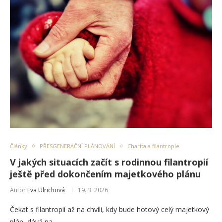
Články
PŘESGENERAČNÍ PLÁNOVÁNÍ
Charita a filantropie
V jakých situacích začít s rodinnou filantropií
ještě před dokončením majetkového plánu
Autor
Eva Ulrichová
19. 3. 2026
Čekat s filantropií až na chvíli, kdy bude hotový celý majetkový
plán, dává na …