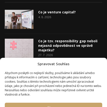
Co je venture capital?
4. 8. 2026
Co je tzv. responsibility gap neboli
nejasná odpovědnost ve správě
majetku?
27. 7. 2026
Spravovat Souhlas
Co je rozhodovací analýza
Abychom poskytli co nejlepší služby, používáme k ukládání a/nebo
20. 7. 2026
přístupu k informacím o zařízení, technologie jako jsou soubory
cookies. Souhlas s těmito technologiemi nám umožní zpracovávat
údaje, jako je chování při procházení nebo jedinečná ID na tomto webu.
Nesouhlas nebo odvolání souhlasu může nepříznivě ovlivnit určité
vlastnosti a funkce.