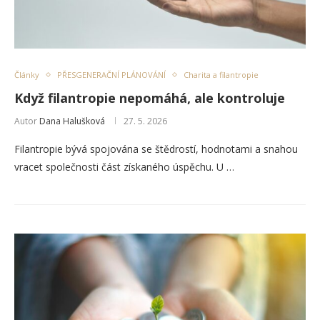
Články
PŘESGENERAČNÍ PLÁNOVÁNÍ
Charita a filantropie
Když filantropie nepomáhá, ale kontroluje
Autor
Dana Halušková
27. 5. 2026
Filantropie bývá spojována se štědrostí, hodnotami a snahou
vracet společnosti část získaného úspěchu. U …