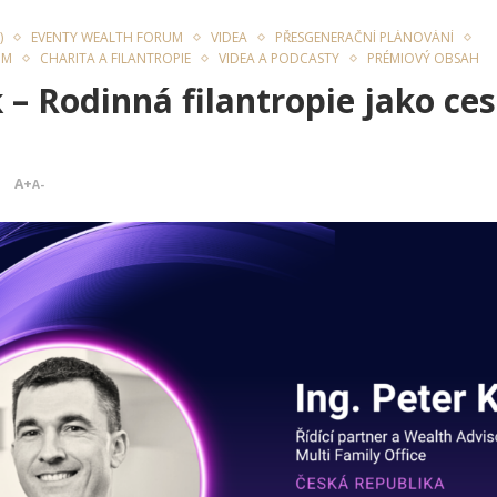
)
EVENTY WEALTH FORUM
VIDEA
PŘESGENERAČNÍ PLÁNOVÁNÍ
UM
CHARITA A FILANTROPIE
VIDEA A PODCASTY
PRÉMIOVÝ OBSAH
 – Rodinná filantropie jako ce
A+
A-