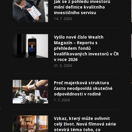
Jak se z pohledu investorů
mění definice kvalitního
investičního servisu
14. 7. 2026
Vyšlo nové číslo Wealth
Magazín – Reportu s
přehledem fondů
kvalifikovaných investorů v ČR
v roce 2026
21. 5. 2026
Proč majetková struktura
často neodpovídá skutečné
odpovědnosti v rodině
1. 7. 2026
v
Vzkaz, který může ovlivnit
celý život. Nová filmová série
otevírá téma toho, co