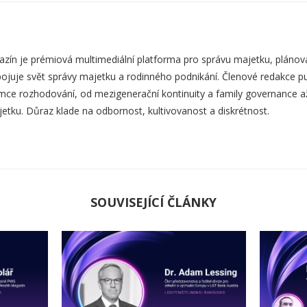
zín je prémiová multimediální platforma pro správu majetku, plánová
ojuje svět správy majetku a rodinného podnikání. Členové redakce pub
mce rozhodování, od mezigenerační kontinuity a family governance až p
etku. Důraz klade na odbornost, kultivovanost a diskrétnost.
SOUVISEJÍCÍ ČLÁNKY