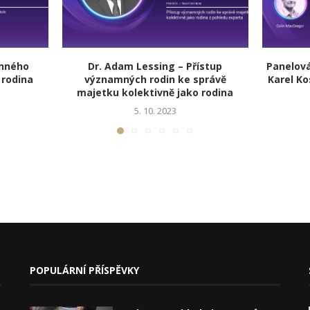
inného
Dr. Adam Lessing – Přístup
Panelová
 rodina
významných rodin ke správě
Karel Ko
majetku kolektivně jako rodina
5. 10. 2023
POPULÁRNÍ PŘÍSPĚVKY