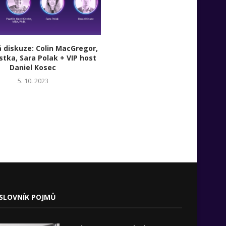
 diskuze: Colin MacGregor,
Sara Polak – Využití technologií
stka, Sara Polak + VIP host
při správě rodinného majetk
Daniel Kosec
Technologický trend nebo bub
5. 10. 2023
5. 10. 2023
SLOVNÍK POJMŮ