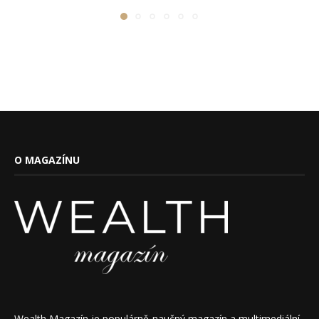
O MAGAZÍNU
Wealth Magazín je populárně-naučný magazín a multimediální