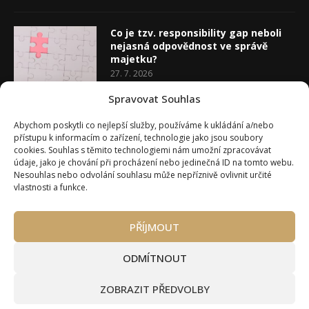
Co je tzv. responsibility gap neboli
nejasná odpovědnost ve správě
majetku?
27. 7. 2026
Spravovat Souhlas
Co je rozhodovací analýza
Abychom poskytli co nejlepší služby, používáme k ukládání a/nebo
20. 7. 2026
přístupu k informacím o zařízení, technologie jako jsou soubory
cookies. Souhlas s těmito technologiemi nám umožní zpracovávat
údaje, jako je chování při procházení nebo jedinečná ID na tomto webu.
Nesouhlas nebo odvolání souhlasu může nepříznivě ovlivnit určité
vlastnosti a funkce.
PŘÍJMOUT
Úvod
O Wealth Magazínu
Můj účet
Slovník pojmů
Kontakty
Máte zájem o spolupráci?
ODMÍTNOUT
Pravidla používání webu wmag.cz
Všeobecné obchodní podmínky
ZOBRAZIT PŘEDVOLBY
Ke stažení (partneři a autoři)