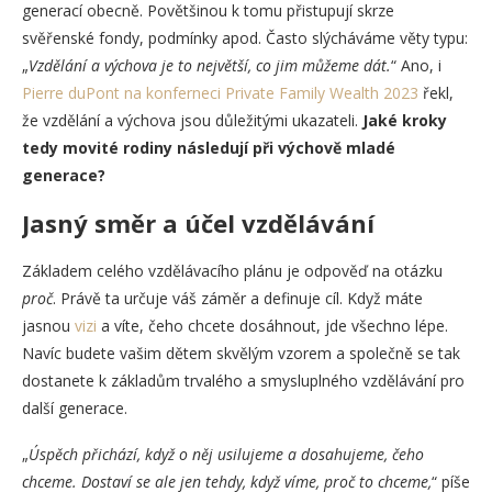
generací obecně. Povětšinou k tomu přistupují skrze
svěřenské fondy, podmínky apod. Často slýcháváme věty typu:
„
Vzdělání a výchova je to největší, co jim můžeme dát.
“ Ano, i
Pierre duPont na konferneci Private Family Wealth 2023
řekl,
že vzdělání a výchova jsou důležitými ukazateli.
Jaké kroky
tedy movité rodiny následují při výchově mladé
generace?
Jasný směr a účel vzdělávání
Základem celého vzdělávacího plánu je odpověď na otázku
proč
. Právě ta určuje váš záměr a definuje cíl. Když máte
jasnou
vizi
a víte, čeho chcete dosáhnout, jde všechno lépe.
Navíc budete vašim dětem skvělým vzorem a společně se tak
dostanete k základům trvalého a smysluplného vzdělávání pro
další generace.
„
Úspěch přichází, když o něj usilujeme a dosahujeme, čeho
chceme. Dostaví se ale jen tehdy, když víme, proč to chceme,
“ píše