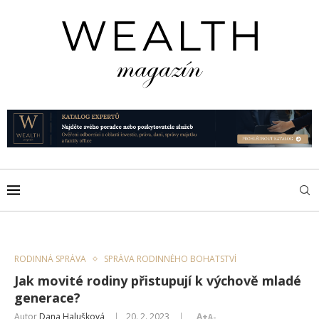
RODINNÁ SPRÁVA
SPRÁVA RODINNÉHO BOHATSTVÍ
Jak movité rodiny přistupují k výchově mladé
generace?
Autor
Dana Halušková
20. 2. 2023
A+
A-