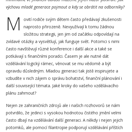
výchovu mladé generace pojmout a kdy se obrátit na odborníky?
M
ovití rodiče svým dětem často předávají zkušenosti
naprosto přirozeně. Nevyužívají k tomu žádnou
složitou strategii, jen jim od začátku odpovídají na
zvídavé otázky a vysvětlují, jak funguje svět. Potomci s nimi
často navštěvují různé konference i další akce a také se
potkávají s finančními poradci. Časem je ale nutné dát
vzdělávání logický rámec, věnovat se mu vědomě a být
opravdu důsledným. Mladou generaci tak jistě inspirujete a
vzbudíte v nich zájem o správu bohatství, finanční plánování i
další související témata. Jaké kroky do vašeho vzdělávacího
plánu zahrnout?
Nejen ze zahraničních zdrojů ale i našich rozhovorů se nám
potvrdilo, že jedinci s vysokou hodnotou čistého jmění velmi
často dbají na vzdělávání další generaci. A někdy i nejen jejich
potomků, ale pomocí filantropie podporují vzdělávání příštích