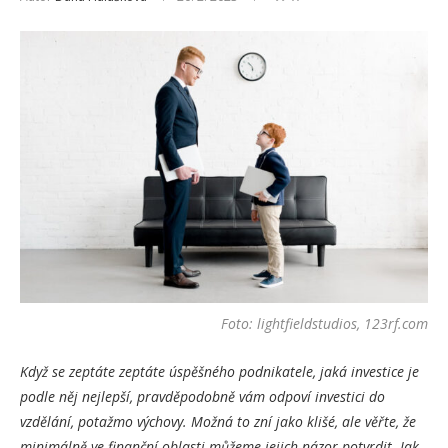
Foto: lightfieldstudios, 123rf.com
Když se zeptáte zeptáte úspěšného podnikatele, jaká investice je
podle něj nejlepší, pravděpodobně vám odpoví investici do
vzdělání, potažmo výchovy. Možná to zní jako klišé, ale věřte, že
minimálně ve finanční oblasti můžeme jejich názor potvrdit. Jak