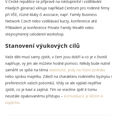
V České republice se přípravě na nástupnictví i vzdělávání
mladých generací věnuje například Centrum pro rodinné firmy
při VŠE, různé kluby či asociace, např. Family Business
Network Czech nebo vzdělávací kurzy, konference atd.
Příkladem je konference Private Family Wealth nebo
stejnojmenný celodenní workshop.
Stanovení výukových cílů
Vaše děti musí samy zjistit, v čem jsou dobří a co je v životě
naplňuje, vy jim ale můžete hodně pomoci. Někdy bude nutné
zaměřit se spíše na téma
vlastnictví, jindy na řízení podniku
nebo správu majetku. Záleží na charakteru rodinného byznysu i
preferencích vašich potomků. Vždy se ale vyplatí nejdříve
zjistit, co je baví a zajímá. Tím se vracíme zpět k tomu
neustále opakovanému přístupu –
komunikace je klíčem k
úspěchu
.