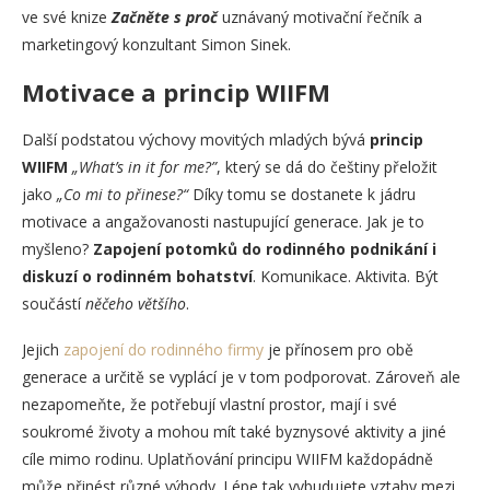
ve své knize
Začněte s proč
uznávaný motivační řečník a
marketingový konzultant Simon Sinek.
Motivace a princip WIIFM
Další podstatou výchovy movitých mladých bývá
princip
WIIFM
„What’s in it for me?”
, který se dá do češtiny přeložit
jako
„Co mi to přinese?“
Díky tomu se dostanete k jádru
motivace a angažovanosti nastupující generace. Jak je to
myšleno?
Zapojení potomků do rodinného podnikání i
diskuzí o rodinném bohatství
. Komunikace. Aktivita. Být
součástí
něčeho většího
.
Jejich
zapojení do rodinného firmy
je přínosem pro obě
generace a určitě se vyplácí je v tom podporovat. Zároveň ale
nezapomeňte, že potřebují vlastní prostor, mají i své
soukromé životy a mohou mít také byznysové aktivity a jiné
cíle mimo rodinu. Uplatňování principu WIIFM každopádně
může přinést různé výhody. Lépe tak vybudujete vztahy mezi