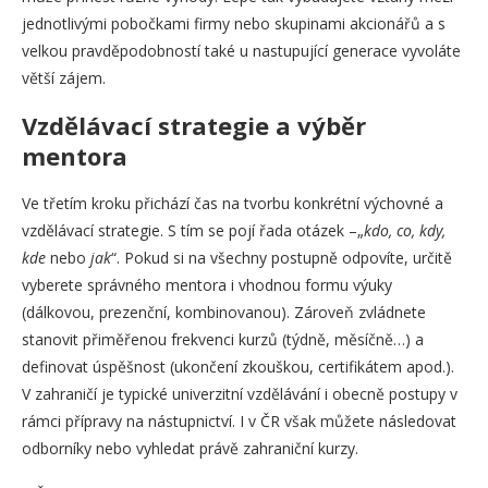
jednotlivými pobočkami firmy nebo skupinami akcionářů a s
velkou pravděpodobností také u nastupující generace vyvoláte
větší zájem.
Vzdělávací strategie a výběr
mentora
Ve třetím kroku přichází čas na tvorbu konkrétní výchovné a
vzdělávací strategie. S tím se pojí řada otázek –„
kdo, co, kdy,
kde
nebo
jak
“. Pokud si na všechny postupně odpovíte, určitě
vyberete správného mentora i vhodnou formu výuky
(dálkovou, prezenční, kombinovanou). Zároveň zvládnete
stanovit přiměřenou frekvenci kurzů (týdně, měsíčně…) a
definovat úspěšnost (ukončení zkouškou, certifikátem apod.).
V zahraničí je typické univerzitní vzdělávání i obecně postupy v
rámci přípravy na nástupnictví. I v ČR však můžete následovat
odborníky nebo vyhledat právě zahraniční kurzy.