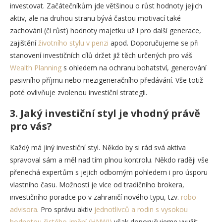
investovat. Začátečníkům jde většinou o růst hodnoty jejich
aktiv, ale na druhou stranu bývá častou motivací také
zachování (či růst) hodnoty majetku už i pro další generace,
zajištění
životního stylu v penzi
apod. Doporučujeme se při
stanovení investičních cílů držet již těch určených pro váš
Wealth Planning
s ohledem na ochranu bohatství, generování
pasivního příjmu nebo mezigeneračního předávání. Vše totiž
poté ovlivňuje zvolenou investiční strategii.
3. Jaký investiční styl je vhodný právě
pro vás?
Každý má jiný investiční styl. Někdo by si rád svá aktiva
spravoval sám a měl nad tím plnou kontrolu. Někdo raději vše
přenechá expertům s jejich odborným pohledem i pro úsporu
vlastního času. Možností je více od tradičního brokera,
investičního poradce po v zahraničí nového typu, tzv.
robo
advisora
. Pro správu aktiv
jednotlivců a rodin s vysokou
hodnotou čistého jmění (HNWI)
však doporučujeme využít