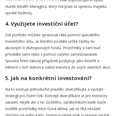
služeb Wealth Managera, který má praxi se správou majetku
vysoké hodnoty.
4. Využijete investiční účet?
Své portfolio můžete spravovat také pomocí speciálního
investičního účtu, ze kterého posíláte určité částky do
akciových či dluhopisových fondů. Prostředky si tam buď
převádíte sami nebo s pomocí vašeho zaměstnavatele.
Spousta firem takový příspěvek poskytuje jako benefit a
některé z nich dokonce nabízí investice do svých vlastních akcií.
5. Jak na konkrétní investování?
Na to existuje jednoduché pravidlo: diverzifikujte a využijte
strategií pro řízení rizik. Koncept diverzifikace je pro investory
zásadní. Nejde ale o nic složitého, začátečníkům bude stačit
rozdělit prostředky mezi různá aktiva, jak se říká nesázet
všechno na jednu kartu. Doporučujeme však si nejprve nechat