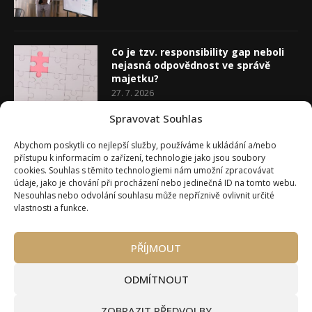
Co je tzv. responsibility gap neboli
nejasná odpovědnost ve správě
majetku?
27. 7. 2026
Spravovat Souhlas
Co je rozhodovací analýza
Abychom poskytli co nejlepší služby, používáme k ukládání a/nebo
20. 7. 2026
přístupu k informacím o zařízení, technologie jako jsou soubory
cookies. Souhlas s těmito technologiemi nám umožní zpracovávat
údaje, jako je chování při procházení nebo jedinečná ID na tomto webu.
Nesouhlas nebo odvolání souhlasu může nepříznivě ovlivnit určité
vlastnosti a funkce.
PŘÍJMOUT
Úvod
O Wealth Magazínu
Můj účet
Slovník pojmů
Kontakty
Máte zájem o spolupráci?
ODMÍTNOUT
Pravidla používání webu wmag.cz
Všeobecné obchodní podmínky
ZOBRAZIT PŘEDVOLBY