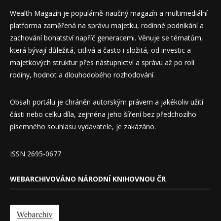
Wealth Magazín je populárně-naučný magazín a multimediální
platforma zaměřená na správu majetku, rodinné podnikání a
zachování bohatství napříč generacemi. Věnuje se tématům,
která bývají důležitá, citlivá a často i složitá, od investic a
majetkových struktur přes nástupnictví a správu až po roli
rodiny, hodnot a dlouhodobého rozhodování.
Obsah portálu je chráněn autorským právem a jakékoliv užití
části nebo celku díla, zejména jeho šíření bez předchozího
písemného souhlasu vydavatele, je zakázáno.
ISSN 2695-0677
WEBARCHIVOVÁNO NÁRODNÍ KNIHOVNOU ČR