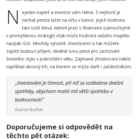
N
ejeden expert a investor vám řekne, ž nejhorší je
nechat peníze ležet na účtu v bance. Jejich hodnota
tam totiž klesá. Aktivní prací s financemi (samozřejmě
s promyšlenou strategií) však může hodnota vašeho majetku
naopak růst. Mnohdy výrazně. Investicemi si tak můžete
zajistit budoucí příjem, ideálně svou penzi pro zachování
životního stylu v pokročilém věku. Zajímavé zhodnocení nabízí
například akciový trh, na kterém se může dařit i začátečníkům.
„
Investování je činnost, při níž se vzdáváme dnešní
spotřeby, abychom mohli mít větší spotřebu v
budoucnosti
.“
Warren Buffett
Doporučujeme si odpovědět na
těchto pět otázek: