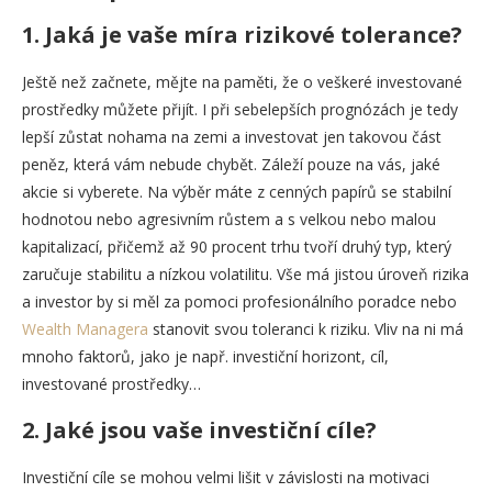
1. Jaká je vaše míra rizikové tolerance?
Ještě než začnete, mějte na paměti, že o veškeré investované
prostředky můžete přijít. I při sebelepších prognózách je tedy
lepší zůstat nohama na zemi a investovat jen takovou část
peněz, která vám nebude chybět. Záleží pouze na vás, jaké
akcie si vyberete. Na výběr máte z cenných papírů se stabilní
hodnotou nebo agresivním růstem a s velkou nebo malou
kapitalizací, přičemž až 90 procent trhu tvoří druhý typ, který
zaručuje stabilitu a nízkou volatilitu. Vše má jistou úroveň rizika
a investor by si měl za pomoci profesionálního poradce nebo
Wealth Managera
stanovit svou toleranci k riziku. Vliv na ni má
mnoho faktorů, jako je např. investiční horizont, cíl,
investované prostředky…
2. Jaké jsou vaše investiční cíle?
Investiční cíle se mohou velmi lišit v závislosti na motivaci