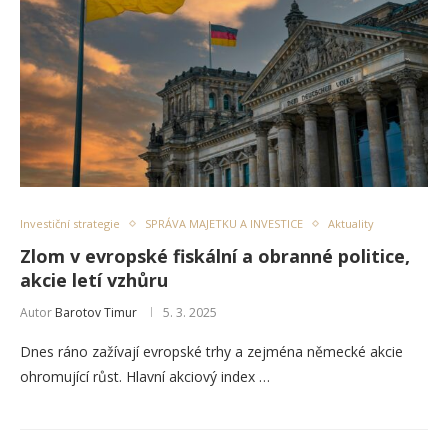
Investiční strategie
SPRÁVA MAJETKU A INVESTICE
Aktuality
Zlom v evropské fiskální a obranné politice,
akcie letí vzhůru
Autor
Barotov Timur
5. 3. 2025
Dnes ráno zažívají evropské trhy a zejména německé akcie
ohromující růst. Hlavní akciový index …