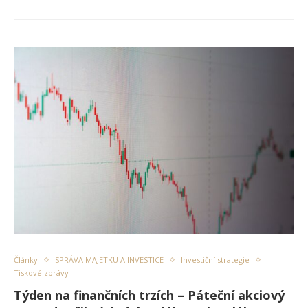
Články
SPRÁVA MAJETKU A INVESTICE
Investiční strategie
Tiskové zprávy
Týden na finančních trzích – Páteční akciový