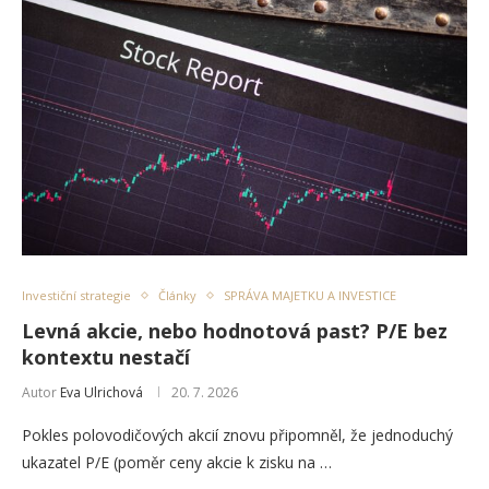
Investiční strategie
Články
SPRÁVA MAJETKU A INVESTICE
Levná akcie, nebo hodnotová past? P/E bez
kontextu nestačí
Autor
Eva Ulrichová
20. 7. 2026
Pokles polovodičových akcií znovu připomněl, že jednoduchý
ukazatel P/E (poměr ceny akcie k zisku na …