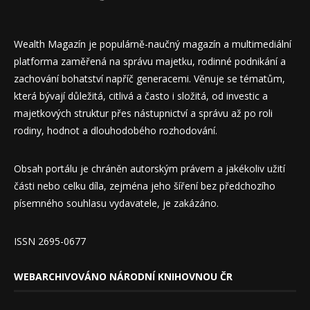
Wealth Magazín je populárně-naučný magazín a multimediální
platforma zaměřená na správu majetku, rodinné podnikání a
zachování bohatství napříč generacemi. Věnuje se tématům,
která bývají důležitá, citlivá a často i složitá, od investic a
majetkových struktur přes nástupnictví a správu až po roli
rodiny, hodnot a dlouhodobého rozhodování.
Obsah portálu je chráněn autorským právem a jakékoliv užití
části nebo celku díla, zejména jeho šíření bez předchozího
písemného souhlasu vydavatele, je zakázáno.
ISSN 2695-0677
WEBARCHIVOVÁNO NÁRODNÍ KNIHOVNOU ČR