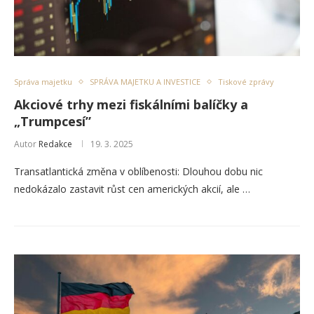
Správa majetku
SPRÁVA MAJETKU A INVESTICE
Tiskové zprávy
Akciové trhy mezi fiskálními balíčky a
„Trumpcesí”
Autor
Redakce
19. 3. 2025
Transatlantická změna v oblíbenosti: Dlouhou dobu nic
nedokázalo zastavit růst cen amerických akcií, ale …