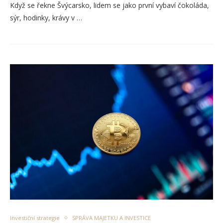
Když se řekne Švýcarsko, lidem se jako první vybaví čokoláda,
sýr, hodinky, krávy v …
Investiční strategie
SPRÁVA MAJETKU A INVESTICE