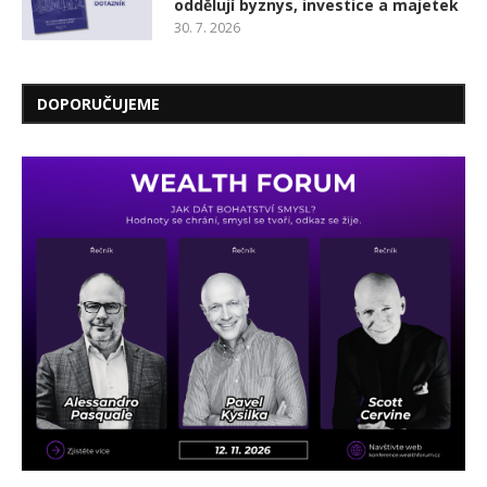
oddělují byznys, investice a majetek
30. 7. 2026
DOPORUČUJEME