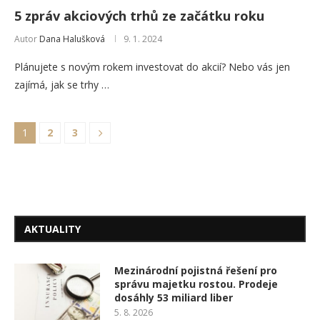
5 zpráv akciových trhů ze začátku roku
Autor
Dana Halušková
9. 1. 2024
Plánujete s novým rokem investovat do akcií? Nebo vás jen
zajímá, jak se trhy …
1
2
3
AKTUALITY
Mezinárodní pojistná řešení pro
správu majetku rostou. Prodeje
dosáhly 53 miliard liber
5. 8. 2026