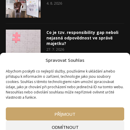
4. 8. 2026
Co je tzv. responsibility gap neboli
nejasná odpovědnost ve správě
majetku?
27. 7. 2026
Spravovat Souhlas
Co je rozhodovací analýza
Abychom poskytli co nejlepší služby, používáme k ukládání a/nebo
20. 7. 2026
přístupu k informacím o zařízení, technologie jako jsou soubory
cookies. Souhlas s těmito technologiemi nám umožní zpracovávat
údaje, jako je chování při procházení nebo jedinečná ID na tomto webu.
Nesouhlas nebo odvolání souhlasu může nepříznivě ovlivnit určité
vlastnosti a funkce.
PŘÍJMOUT
Úvod
O Wealth Magazínu
Můj účet
Slovník pojmů
Kontakty
Máte zájem o spolupráci?
ODMÍTNOUT
Pravidla používání webu wmag.cz