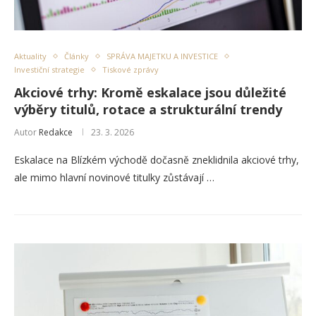
Aktuality
Články
SPRÁVA MAJETKU A INVESTICE
Investiční strategie
Tiskové zprávy
Akciové trhy: Kromě eskalace jsou důležité
výběry titulů, rotace a strukturální trendy
Autor
Redakce
23. 3. 2026
Eskalace na Blízkém východě dočasně zneklidnila akciové trhy,
ale mimo hlavní novinové titulky zůstávají …