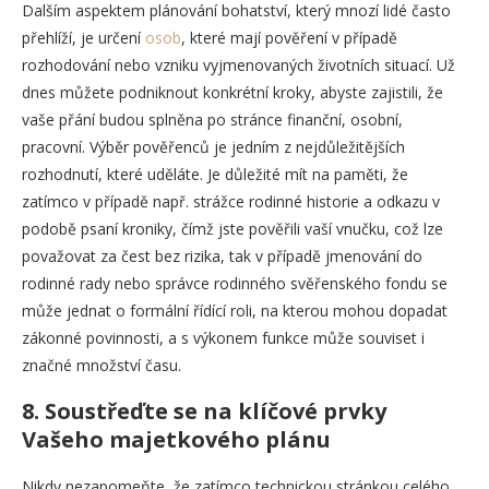
Dalším aspektem plánování bohatství, který mnozí lidé často
přehlíží, je určení
osob
, které mají pověření v případě
rozhodování nebo vzniku vyjmenovaných životních situací. Už
dnes můžete podniknout konkrétní kroky, abyste zajistili, že
vaše přání budou splněna po stránce finanční, osobní,
pracovní. Výběr pověřenců je jedním z nejdůležitějších
rozhodnutí, které uděláte. Je důležité mít na paměti, že
zatímco v případě např. strážce rodinné historie a odkazu v
podobě psaní kroniky, čímž jste pověřili vaší vnučku, což lze
považovat za čest bez rizika, tak v případě jmenování do
rodinné rady nebo správce rodinného svěřenského fondu se
může jednat o formální řídící roli, na kterou mohou dopadat
zákonné povinnosti, a s výkonem funkce může souviset i
značné množství času.
8.
Soustřeďte se na klíčové prvky
Vašeho majetkového plánu
Nikdy nezapomeňte, že zatímco technickou stránkou celého