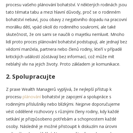
procesu vašeho plánování bohatství. V některých rodinách jsou
tato témata tabu a mezi hlavní důvody, proč se o rodinném
bohatství nebaví, jsou obavy z negativního dopadu na pracovní
morálku dětí, vpád okolí do rodinného soukromí, ale také
skutečnost, že oni sami se naučili o majetku nemluvit. Mnoho
lidí proto proces plánování bohatství podstupují, ale jednají bez
vědomí manžela, partnera nebo členů rodiny, kteří v případě
kritických událostí zůstávají bez informací, což může mít
neblahý vliv na jejich životy. Proto základem je komunikace.
2.
Spolupracujte
Z praxe Wealth Managerů vyplývá, že nejlepší přístup k
procesu
plánování
bohatství je zapojení a spolupráce s
rodinnými příslušníky nebo blízkými. Nejprve doporučujeme
vést oddělené rozhovory s různými členy rodiny, kdy každé
setkání je přizpůsobeno potřebám a schopnostem každé
osoby. Následně je možné přistoupit k diskuzím na úrovni