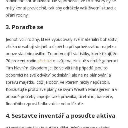
rodinného shromáždění. Nezapomeňte, že rozhovory by se
měly konat pravidelně, tak aby odrážely vaši životní situaci a
přání rodiny.
3.
Poraďte se
Jednotlivci i rodiny, které vybudovaly své materiální bohatství,
zřídka dosahují stejného úspěchu při správě svého majetku
pouze vlastním úsilím. To potvrzují i statistiky, které říkají, že
70 procent rodin
přichází
o svůj majetek už v druhé generaci.
Tím hlavním důvodem je, že ve většině případů jsou to
odborníci na své odvětví podnikání, ale ne na plánování a
správu majetku, což je obor, ve kterém nikdy nepůsobili.
Konzultujte proto své plány se svým Wealth Managerem a v
případě potřeby zapojte také právníka, účetního, bankéře,
finančního zprostředkovatele nebo lékaře.
4.
Sestavte inventář a posuďte aktiva
V tomto okamžiku je nutné udělat úplný seznam vašeho