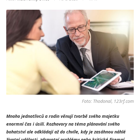
Foto: Thodonal, 123rf.com
Mnoho jednotlivců a rodin věnují tvorbě svého majetku
enormní čas i úsilí. Rozhovory na téma plánování svého
bohatství ale odkládají až do chvíle, kdy je zasáhnou náhlé
životní události, zdravotní problémy nebo kritické firemní