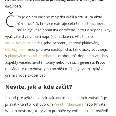
okolnosti.
Č
ím je objem vašeho majetku větší a struktura aktiv
různorodější, tím více existuje celá řada situací, kdy
může být vaše bohatství ohroženo, a to i v případě, kdy
využíváte diverzifikaci napříč jurisdikcemi. Ať už jde o
strukturování majetku,
jeho ochranu, daňové plánování,
dědický plán
nebo přípravu nástupnictví, tak otázky související
s
plánováním vašeho bohatství
mohou mít dopad na všechny
aspekty vašeho života, rodiny nebo i dalších generací. Proto
odkládat tyto rozhovory na později může být velmi trpká a
drahá životní zkušenost.
Nevíte, jak a kde začít?
Pokud jste ještě nezačali, tak jedním z nejlepších způsobů je
přizvat k těmto rozhovorům
Wealth Manažera
nebo Private
Wealth Advisora, který vám pomůže vytvořit ideální prostředí