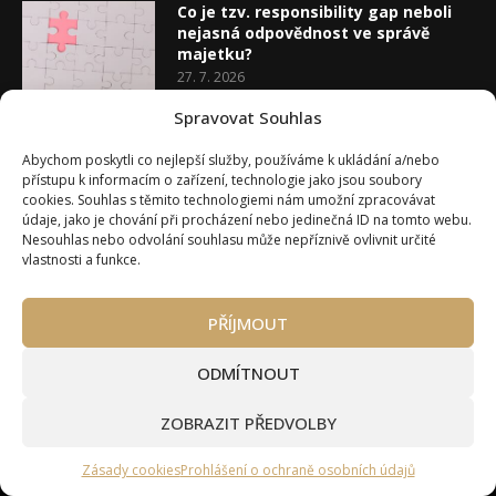
Co je tzv. responsibility gap neboli
nejasná odpovědnost ve správě
majetku?
27. 7. 2026
Spravovat Souhlas
Co je rozhodovací analýza
Abychom poskytli co nejlepší služby, používáme k ukládání a/nebo
20. 7. 2026
přístupu k informacím o zařízení, technologie jako jsou soubory
cookies. Souhlas s těmito technologiemi nám umožní zpracovávat
údaje, jako je chování při procházení nebo jedinečná ID na tomto webu.
Nesouhlas nebo odvolání souhlasu může nepříznivě ovlivnit určité
vlastnosti a funkce.
PŘÍJMOUT
Úvod
O Wealth Magazínu
Můj účet
Slovník pojmů
Kontakty
Máte zájem o spolupráci?
ODMÍTNOUT
Pravidla používání webu wmag.cz
Všeobecné obchodní podmínky
ZOBRAZIT PŘEDVOLBY
Ke stažení (partneři a autoři)
© 2020 - 2026 Wealth Magazín - Wealth Magazín s.r.o.
Zásady cookies
Prohlášení o ochraně osobních údajů