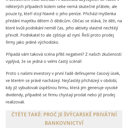
některých případech kolem sebe nemá skutečné přátele, ale
pouze ty, kteří stojí hlavně o jeho peníze. Přichází myšlenka
předání majetku dětem či dědicům. Občas se stává, že děti, na
které kvůli podnikání neměl čas, jeho aktivity vlastně nechtějí
převzít. Podnikatel to ale zjišťuje až nyní. Řeší proto prodej
firmy jako jediné východisko.
Připadá vám taková scéna příliš negativní? Z našich zkušeností
vyplývá, že se jedná o velmi častý scénář.
Proto s našimi investory v první řadě definujeme časový úsek,
ve kterém se právě nacházejí. Nejčastěji přicházejí v období,
kdy již vybudovali úspěšnou firmu, která jim generuje vysoké
dividendy, případně se firmu chystají prodat nebo již prodej
realizovali.
ČTĚTE TAKÉ: PROČ JE ŠVÝCARSKÉ PRIVÁTNÍ
BANKOVNICTVÍ