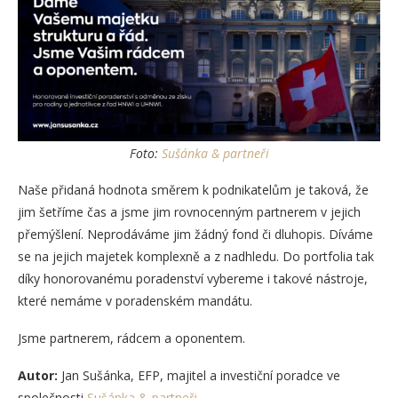
Foto:
Sušánka & partneři
Naše přidaná hodnota směrem k podnikatelům je taková, že
jim šetříme čas a jsme jim rovnocenným partnerem v jejich
přemýšlení. Neprodáváme jim žádný fond či dluhopis. Díváme
se na jejich majetek komplexně a z nadhledu. Do portfolia tak
díky honorovanému poradenství vybereme i takové nástroje,
které nemáme v poradenském mandátu.
Jsme partnerem, rádcem a oponentem.
Autor:
Jan Sušánka, EFP, majitel a investiční poradce ve
společnosti
Sušánka & partneři