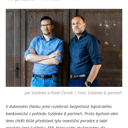
Jan Sušánka a Pavel Černík | Foto: Sušánka & partneři
V dubnovém článku jsme rozebírali bezpečnost švýcarského
bankovnictví z pohledu Sušánka & partneři. Proto bychom vám
dnes chtěli blíže představit tyto investiční poradce a také
majitele Jana Sušánku, EFP, který svými zkušenostmi vše