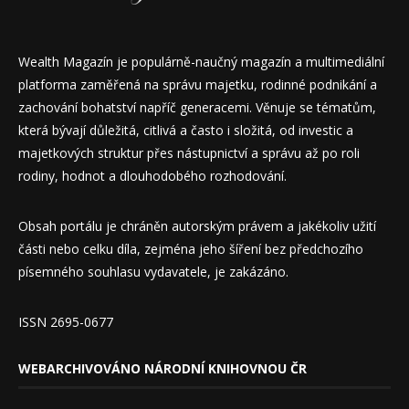
Wealth Magazín je populárně-naučný magazín a multimediální
platforma zaměřená na správu majetku, rodinné podnikání a
zachování bohatství napříč generacemi. Věnuje se tématům,
která bývají důležitá, citlivá a často i složitá, od investic a
majetkových struktur přes nástupnictví a správu až po roli
rodiny, hodnot a dlouhodobého rozhodování.
Obsah portálu je chráněn autorským právem a jakékoliv užití
části nebo celku díla, zejména jeho šíření bez předchozího
písemného souhlasu vydavatele, je zakázáno.
ISSN 2695-0677
WEBARCHIVOVÁNO NÁRODNÍ KNIHOVNOU ČR