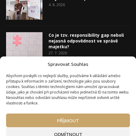
4. 8. 2026
Co je tzv. responsibility gap neboli
nejasná odpovědnost ve správě
majetku?
27. 7. 2026
Spravovat Souhlas
Co je rozhodovací analýza
Abychom poskytli co nejlepší služby, používáme k ukládání a/nebo
20. 7. 2026
přístupu k informacím o zařízení, technologie jako jsou soubory
cookies. Souhlas s těmito technologiemi nám umožní zpracovávat
údaje, jako je chování při procházení nebo jedinečná ID na tomto webu.
Nesouhlas nebo odvolání souhlasu může nepříznivě ovlivnit určité
vlastnosti a funkce.
PŘÍJMOUT
Úvod
O Wealth Magazínu
Můj účet
Slovník pojmů
Kontakty
Máte zájem o spolupráci?
ODMÍTNOUT
Pravidla používání webu wmag.cz