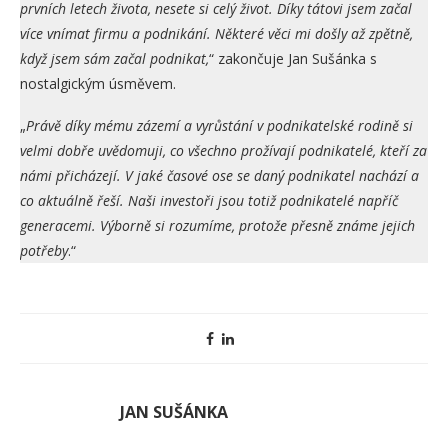
prvních letech života, nesete si celý život. Díky tátovi jsem začal
více vnímat firmu a podnikání. Některé věci mi došly až zpětně,
když jsem sám začal podnikat,
“ zakončuje Jan Sušánka s
nostalgickým úsměvem.
„
Právě díky mému zázemí a vyrůstání v podnikatelské rodině si
velmi dobře uvědomuji, co všechno prožívají podnikatelé, kteří za
námi přicházejí. V jaké časové ose se daný podnikatel nachází a
co aktuálně řeší. Naši investoři jsou totiž podnikatelé napříč
generacemi. Výborně si rozumíme, protože přesně známe jejich
potřeby
.“
JAN SUŠÁNKA