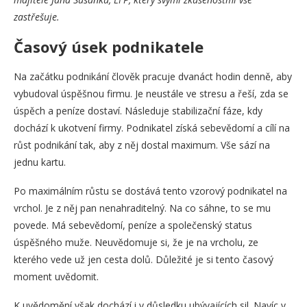
zastřešuje.
Časový úsek podnikatele
Na začátku podnikání člověk pracuje dvanáct hodin denně, aby
vybudoval úspěšnou firmu. Je neustále ve stresu a řeší, zda se
úspěch a peníze dostaví. Následuje stabilizační fáze, kdy
dochází k ukotvení firmy. Podnikatel získá sebevědomí a cílí na
růst podnikání tak, aby z něj dostal maximum. Vše sází na
jednu kartu.
Po maximálním růstu se dostává tento vzorový podnikatel na
vrchol. Je z něj pan nenahraditelný. Na co sáhne, to se mu
povede. Má sebevědomí, peníze a společenský status
úspěšného muže. Neuvědomuje si, že je na vrcholu, ze
kterého vede už jen cesta dolů. Důležité je si tento časový
moment uvědomit.
K uvědomění však dochází i v důsledku ubývajících sil. Navíc v