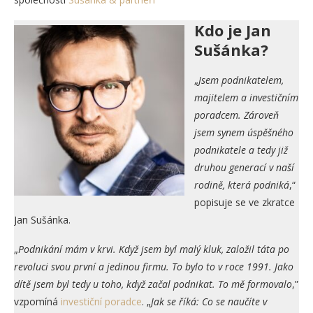
Kdo je Jan
Sušá
nka?
„
Jsem podnikatelem,
majitelem a investičním
poradcem. Zároveň
jsem synem úspěšného
podnikatele a tedy již
druhou generací v naší
rodině, která podniká
,“
popisuje se ve zkratce
Jan Sušánka.
„
Podnikání mám v krvi. Když jsem byl malý kluk, založil táta po
revoluci svou první a jedinou firmu. To bylo to v roce 1991. Jako
dítě jsem byl tedy u toho, když začal podnikat. To mě formovalo
,”
vzpomíná
investiční poradce
. „
Jak se říká: Co se naučíte v