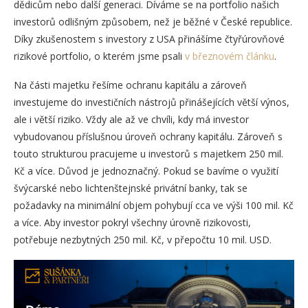
dědicům nebo další generaci. Díváme se na portfolio našich
investorů odlišným způsobem, než je běžné v České republice.
Díky zkušenostem s investory z USA přinášíme čtyřúrovňové
rizikové portfolio, o kterém jsme psali
v březnovém článku
.
Na části majetku řešíme ochranu kapitálu a zároveň
investujeme do investičních nástrojů přinášejících větší výnos,
ale i větší riziko. Vždy ale až ve chvíli, kdy má investor
vybudovanou příslušnou úroveň ochrany kapitálu. Zároveň s
touto strukturou pracujeme u investorů s majetkem 250 mil.
Kč a více. Důvod je jednoznačný. Pokud se bavíme o využití
švýcarské nebo lichtenštejnské privátní banky, tak se
požadavky na minimální objem pohybují cca ve výši 100 mil. Kč
a více. Aby investor pokryl všechny úrovně rizikovosti,
potřebuje nezbytných 250 mil. Kč, v přepočtu 10 mil. USD.