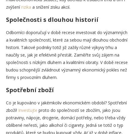
zvýšení
rizika
a snížení zisku akcií.
Společnosti s dlouhou historií
Odborníci doporučují v době recese investovat do významných
a kvalitních společností, které za sebou mají dlouhou obchodní
historii. Takové podniky totiž již zažily různé výkyvy trhu a
naučily se, jak je efektivně přestát. Zaměřte svůj zájem na
společnosti s nízkým dluhem a kvalitními obraty. V době recese
budou schopnější zvládnout významný ekonomický pokles než
firmy s provozním dluhem.
Spotřební zboží
Co je kupováno v jakémkoliv ekonomickém období? Spotřební
zboží!
Investujte
proto do společností se zbožím, jako jsou
potraviny, nápoje, drogerie, domácí potřeby, nebo třeba vždy
oblíbené neřesti, jako alkohol či cigarety. Jedná se totiž o typ
produktů, které se budou kupovat vždy. Ať již v době inflace,