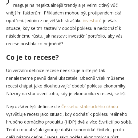
reaguje na nejaktuálnější trendy a je velmi citlivý vůči
vnějším faktorům. Příkladem mohou být protipandemická
opatření. Jedním z největších strašáku
investorů
je však
situace, kdy se trh zastaví v období poklesu a nedochází k
následnému růstu. Jak nastavit investiční portfolio, aby vás
recese postihla co nejméně?
Co je to recese?
Univerzální definice recese neexistuje a stejně tak
nenalezneme pevně dané ukazatele. Obecně však můžeme
recesi chápat jako dlouhotrvající období poklesu ekonomiky.
Názory na stanovení toho, kdy je ekonomika v recesi, se liší.
Nejrozšířenější definice dle
Českého statistického úřadu
vysvětluje recesi jako situaci, kdy dochází k poklesu reálného
hrubého domácího produktu (HDP) dvě a více čtvrtletí po sobě.
Tento modul však ignoruje další ekonomické činitele, proto
další názory definují recesi jako pokles ekonomiky a růst