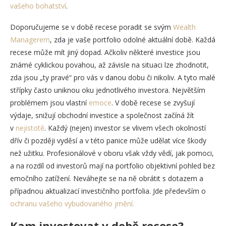
vašeho bohatství
.
Doporučujeme se v době recese poradit se svým
Wealth
Managerem
, zda je vaše portfolio odolné aktuální době. Každá
recese může mít jiný dopad. Ačkoliv některé investice jsou
známé cyklickou povahou, až závisle na situaci lze zhodnotit,
zda jsou „ty pravé“ pro vás v danou dobu či nikoliv. A tyto malé
střípky často uniknou oku jednotlivého investora. Největším
problémem jsou vlastní
emoce
. V době recese se zvyšují
výdaje, snižují obchodní investice a společnost začíná žít
v
nejistotě
. Každý (nejen) investor se vlivem všech okolností
dřív či později vyděsí a v této panice může udělat více škody
než užitku. Profesionálové v oboru však vždy vědí, jak pomoci,
a na rozdíl od investorů mají na portfolio objektivní pohled bez
emočního zatížení. Neváhejte se na ně obrátit s dotazem a
případnou aktualizací investičního portfolia. Jde především o
ochranu vašeho vybudovaného jmění.
Kam investovat v době recese?