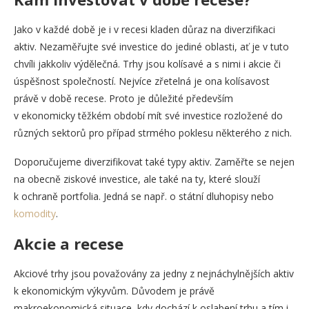
Jako v každé době je i v recesi kladen důraz na diverzifikaci
aktiv. Nezaměřujte své investice do jediné oblasti, ať je v tuto
chvíli jakkoliv výdělečná. Trhy jsou kolísavé a s nimi i akcie či
úspěšnost společností. Nejvíce zřetelná je ona kolísavost
právě v době recese. Proto je důležité především
v ekonomicky těžkém období mít své investice rozložené do
různých sektorů pro případ strmého poklesu některého z nich.
Doporučujeme diverzifikovat také typy aktiv. Zaměřte se nejen
na obecně ziskové investice, ale také na ty, které slouží
k ochraně portfolia. Jedná se např. o státní dluhopisy nebo
komodity
.
Akcie a recese
Akciové trhy jsou považovány za jedny z nejnáchylnějších aktiv
k ekonomickým výkyvům. Důvodem je právě
makroekonomická situace, kdy dochází k oslabení trhu a tím i