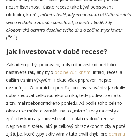
nezaměstnanosti. Často recese také bývá popisována
obdobím, které „
začíná v bodě, kdy ekonomická aktivita dosáhla
svého vrcholu a začíná zpomalovat, a končí v bodě, kdy
ekonomická aktivita dosáhla svého dna a začíná zrychlovat
.“
(ČSÚ)
Jak investovat v době recese?
Základem je být připraveni, tedy mít investiční portfolio
nastavené tak, aby bylo
odolné vůči krizím
, inflaci, recesi a
dalším tržním výkyvům. Pokud však připraveni nejste,
nezoufejte. Odborníci doporučují pro investování v jakékoliv
době sledovat celkovou ekonomiku, tedy podívat se na to
z tzv. makroekonomického pohledu. Až podle toho celého
obrazu se můžete zaměřit na to „mikro“, tedy na cesty a
způsoby kam a jak investovat. To platí i v době recese.
Nejprve si zjistěte, jaký je celkový obraz ekonomicky a poté
zjišťujte, které typy aktiv vám v tuto chvíli chybí pro
ochranu