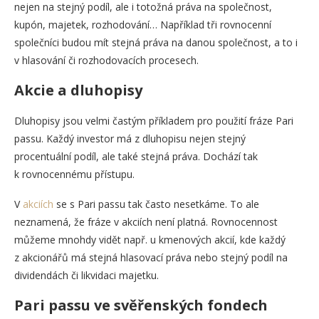
nejen na stejný podíl, ale i totožná práva na společnost,
kupón, majetek, rozhodování… Například tři rovnocenní
společníci budou mít stejná práva na danou společnost, a to i
v hlasování či rozhodovacích procesech.
Akcie a dluhopisy
Dluhopisy jsou velmi častým příkladem pro použití fráze Pari
passu. Každý investor má z dluhopisu nejen stejný
procentuální podíl, ale také stejná práva. Dochází tak
k rovnocennému přístupu.
V
akciích
se s Pari passu tak často nesetkáme. To ale
neznamená, že fráze v akciích není platná. Rovnocennost
můžeme mnohdy vidět např. u kmenových akcií, kde každý
z akcionářů má stejná hlasovací práva nebo stejný podíl na
dividendách či likvidaci majetku.
Pari passu ve svěřenských fondech