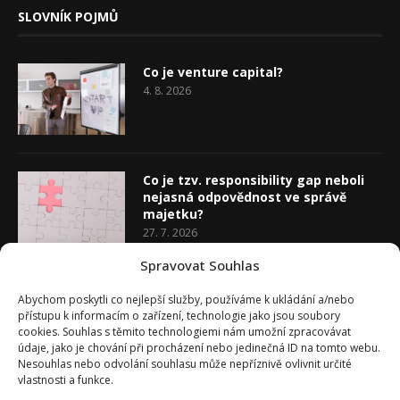
SLOVNÍK POJMŮ
Co je venture capital?
4. 8. 2026
Co je tzv. responsibility gap neboli
nejasná odpovědnost ve správě
majetku?
27. 7. 2026
Spravovat Souhlas
Co je rozhodovací analýza
Abychom poskytli co nejlepší služby, používáme k ukládání a/nebo
20. 7. 2026
přístupu k informacím o zařízení, technologie jako jsou soubory
cookies. Souhlas s těmito technologiemi nám umožní zpracovávat
údaje, jako je chování při procházení nebo jedinečná ID na tomto webu.
Nesouhlas nebo odvolání souhlasu může nepříznivě ovlivnit určité
vlastnosti a funkce.