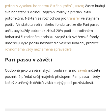
Jedinci s vysokou hodnotou čistého jmění (HNWI)
často budují
své bohatství s vidinou zajištění rodiny a předání aktiv
potomkům. Někteří se rozhodnou pro
transfer
ve stejném
podílu. Ve statutu svěřenského fondu tak lze dle Pari passu
určit, aby každý potomek získal 20% podíl na rodinném
bohatství či rodinném podniku. Stejně tak svěřenské fondy
umožňují výše podílů nastavit dle vašeho uvážení, protože
rovnoměrně vždy neznamená spravedlivě
.
Pari passu v závěti
Obdobně jako u svěřenských fondů i v rámci
závěti
můžete
posmrtně předat svůj majetek přístupem Pari passu – tedy
každý z určených dědiců získá stejný podíl pozůstalosti.