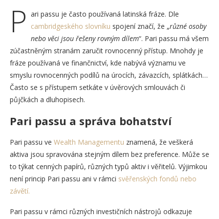
P
ari passu je často používaná latinská fráze. Dle
cambridgeského slovníku
spojení značí, že „
různé osoby
nebo věci jsou řešeny rovným dílem
“. Pari passu má všem
zúčastněným stranám zaručit rovnocenný přístup. Mnohdy je
fráze používaná ve finančnictví, kde nabývá významu ve
smyslu rovnocenných podílů na úrocích, závazcích, splátkách…
Často se s přístupem setkáte v úvěrových smlouvách či
půjčkách a dluhopisech.
Pari passu a správa bohatství
Pari passu ve
Wealth Managementu
znamená, že veškerá
aktiva jsou spravována stejným dílem bez preference. Může se
to týkat cenných papírů, různých typů aktiv i věřitelů. Výjimkou
není princip Pari passu ani v rámci
svěřenských fondů nebo
závětí.
Pari passu v rámci různých investičních nástrojů odkazuje