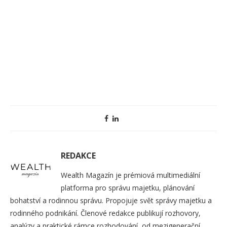
REDAKCE
Wealth Magazín je prémiová multimediální
platforma pro správu majetku, plánování
bohatství a rodinnou správu. Propojuje svět správy majetku a
rodinného podnikání. Členové redakce publikují rozhovory,
analýzy a praktické rámce rozhodování, od mezigenerační