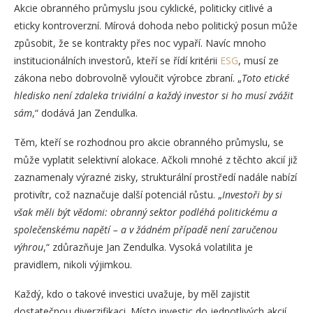
Akcie obranného průmyslu jsou cyklické, politicky citlivé a
eticky kontroverzní. Mírová dohoda nebo politický posun může
způsobit, že se kontrakty přes noc vypaří. Navíc mnoho
institucionálních investorů, kteří se řídí kritérii
ESG
, musí ze
zákona nebo dobrovolně vyloučit výrobce zbraní. „
Toto etické
hledisko není zdaleka triviální a každý investor si ho musí zvážit
sám
,“ dodává Jan Zendulka.
Těm, kteří se rozhodnou pro akcie obranného průmyslu, se
může vyplatit selektivní alokace. Ačkoli mnohé z těchto akcií již
zaznamenaly výrazné zisky, strukturální prostředí nadále nabízí
protivítr, což naznačuje další potenciál růstu. „
Investoři by si
však měli být vědomi: obranný sektor podléhá politickému a
společenskému napětí – a v žádném případě není zaručenou
výhrou
,“ zdůrazňuje Jan Zendulka. Vysoká volatilita je
pravidlem, nikoli výjimkou.
Každý, kdo o takové investici uvažuje, by měl zajistit
dostatečnou diverzifikaci. Místo investic do jednotlivých akcií