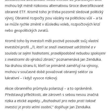
mohou být méně rizikovou alternativou široce diverzifikované
obranné ETF. Kromě toho je třeba pozorně sledovat politický
vývoj. Obranné rozpočty jsou vázány na politickou vůli – a ta
se může rychle změnit v důsledku voleb, rozpočtových krizí
nebo geopolitických zvratů.
Kromě toho by investoři měli poctivě posoudit svůj vlastní
investiční profil. „
Ti, kteří se snaží investovat udržitelně a v
souladu se svými hodnotami, pravděpodobně nebudou spokojeni
s investicemi do výrobců zbraní
,“ poznamenává Jan Zendulka.
Na druhou stranu ti, kteří se primárně zaměřují na výnosy,
mohou v současné době považovat obranný sektor za
lukrativní – i když vysoce rizikový.
Akcie obranného průmyslu polarizují – a to oprávněně.
Představují příležitosti, ale zároveň s sebou nesou značná
rizika a etické aspekty. „
Rozhodnutí pro nebo proti takové
investici je proto velmi osobní
,“ doplňuje Jan Zendulka.