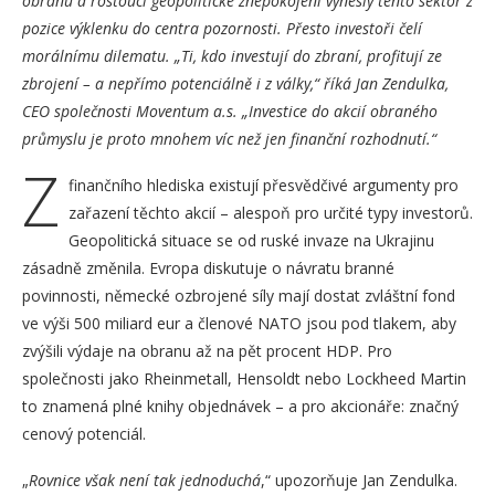
obranu a rostoucí geopolitické znepokojení vynesly tento sektor z
pozice výklenku do centra pozornosti. Přesto investoři čelí
morálnímu dilematu. „Ti, kdo investují do zbraní, profitují ze
zbrojení – a nepřímo potenciálně i z války,“ říká Jan Zendulka,
CEO společnosti Moventum a.s. „Investice do akcií obraného
průmyslu je proto mnohem víc než jen finanční rozhodnutí.“
Z
finančního hlediska existují přesvědčivé argumenty pro
zařazení těchto akcií – alespoň pro určité typy investorů.
Geopolitická situace se od ruské invaze na Ukrajinu
zásadně změnila. Evropa diskutuje o návratu branné
povinnosti, německé ozbrojené síly mají dostat zvláštní fond
ve výši 500 miliard eur a členové NATO jsou pod tlakem, aby
zvýšili výdaje na obranu až na pět procent HDP. Pro
společnosti jako Rheinmetall, Hensoldt nebo Lockheed Martin
to znamená plné knihy objednávek – a pro akcionáře: značný
cenový potenciál.
„
Rovnice však není tak jednoduchá
,“ upozorňuje Jan Zendulka.