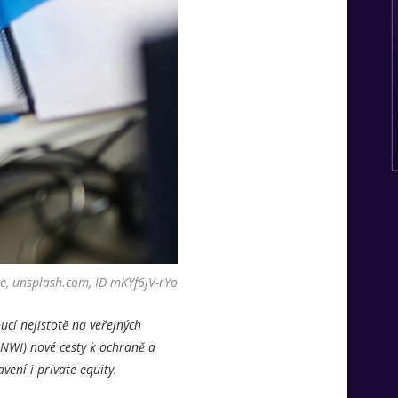
pe, unsplash.com, ID mKYf6jV-rYo
ucí nejistotě na veřejných
HNWI) nové cesty k ochraně a
vení i private equity.