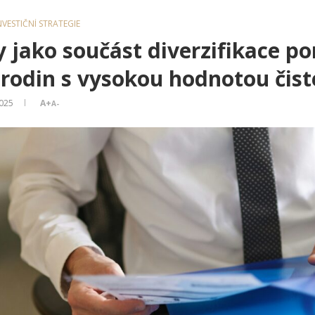
NVESTIČNÍ STRATEGIE
y jako součást diverzifikace po
 rodin s vysokou hodnotou čis
2025
A+
A-