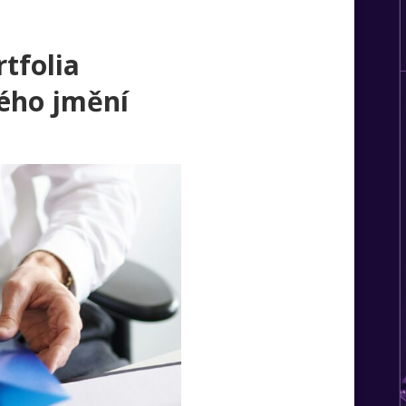
rtfolia
tého jmění