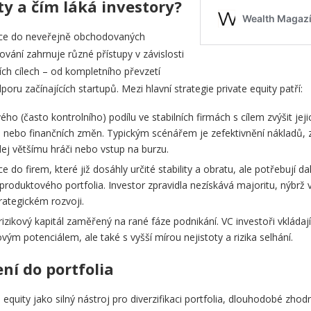
ty a čím láká investory?
tice do neveřejně obchodovaných
ování zahrnuje různé přístupy v závislosti
ních cílech – od kompletního převzetí
u začínajících startupů. Mezi hlavní strategie private equity patří:
ho (často kontrolního) podílu ve stabilních firmách s cílem zvýšit je
h nebo finančních změn. Typickým scénářem je zefektivnění nákladů, 
odej většímu hráči nebo vstup na burzu.
ce do firem, které již dosáhly určité stability a obratu, ale potřebují da
 produktového portfolia. Investor zpravidla nezískává majoritu, nýbr
rategickém rozvoji.
rizikový kapitál zaměřený na rané fáze podnikání. VC investoři vkládaj
ým potenciálem, ale také s vyšší mírou nejistoty a rizika selhání.
ní do portfolia
quity jako silný nástroj pro diverzifikaci portfolia, dlouhodobé zho