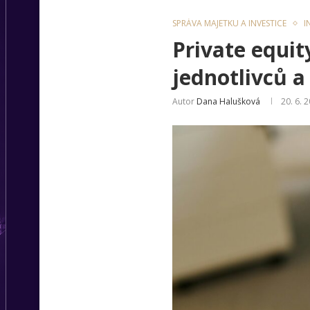
SPRÁVA MAJETKU A INVESTICE
I
Private equit
jednotlivců a
Autor
Dana Halušková
20. 6. 