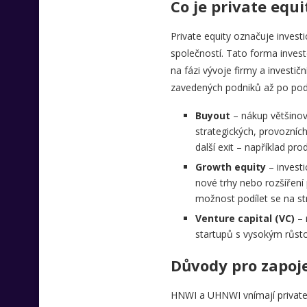
Co je private equi
Private equity označuje inves
společností. Tato forma invest
na fázi vývoje firmy a investič
zavedených podniků až po podpor
Buyout
– nákup většinové
strategických, provozníc
další exit – například pr
Growth equity
– investi
nové trhy nebo rozšíření
možnost podílet se na st
Venture capital (VC)
– 
startupů s vysokým růstov
Důvody pro zapoje
HNWI a UHNWI vnímají private e