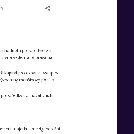
jich hodnotu prostřednictvím
změna vedení a příprava na
lší kapitál pro expanzi, vstup na
ž významný menšinový podíl a
í prostředky do inovativních
dnocení majetku i mezigenerační