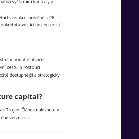
abízí vyšší míru kontroly a
tní transakci společně s PE
onkrétní investici bez nutnosti
ost dlouhodobě utvářet
vní cestu. S rostoucí
ještě dostupnější a strategicky
ture capital?
av Trojan. Článek naleznete v
štěné verze
zde
.