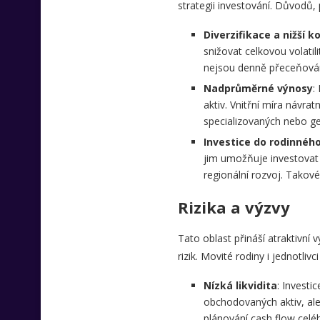
strategii investování. Důvodů, p
Diverzifikace a nižší k
snižovat celkovou volatil
nejsou denně přeceňová
Nadprůměrné výnosy
:
aktiv. Vnitřní míra návr
specializovaných nebo ge
Investice do rodinnéh
jim umožňuje investovat d
regionální rozvoj. Takové
Rizika a výzvy
Tato oblast přináší atraktivní
rizik. Movité rodiny i jednotli
Nízká likvidita
: Investi
obchodovaných aktiv, ale
plánování cash flow celéh