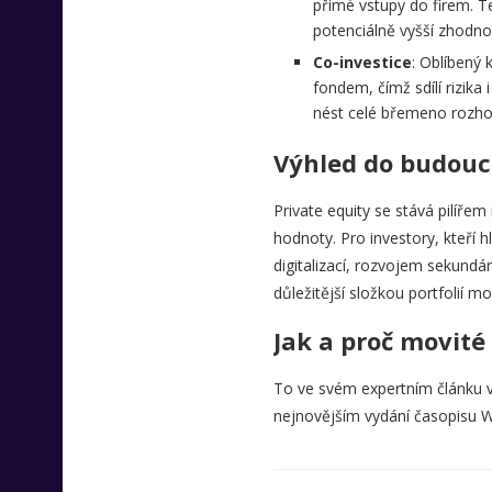
přímé vstupy do firem. Te
potenciálně vyšší zhodno
Co-investice
: Oblíbený 
fondem, čímž sdílí rizika
nést celé břemeno rozho
Výhled do budou
Private equity se stává pilíř
hodnoty. Pro investory, kteří hl
digitalizací, rozvojem sekundár
důležitější složkou portfolií mo
Jak a proč movité 
To ve svém expertním článku vy
nejnovějším vydání časopisu W