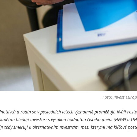
Foto: Invest Euro
dnotlivců a rodin se v posledních letech významně proměňují. Kvůli rosto
u napětím hledají investoři s vysokou hodnotou čistého jmění (HNWI a U
i tedy směřují k alternativním investicím, mezi kterými má klíčové posta