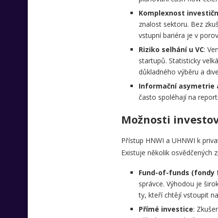
Komplexnost investičn
znalost sektoru. Bez zku
vstupní bariéra je v poro
Riziko selhání u VC
: Ve
startupů. Statisticky vel
důkladného výběru a dive
Informační asymetrie 
často spoléhají na report
Možnosti investov
Přístup HNWI a UHNWI k private 
Existuje několik osvědčených zp
Fund-of-funds (fondy 
správce. Výhodou je široká
ty, kteří chtějí vstoupit 
Přímé investice
: Zkuše