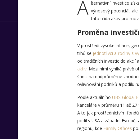
A
lternativní investice zís
výnosový potenciál, ale
tato třída aktiv pro mov
Proměna investič
V prostředí vysoké inflace, geop
trhů se
jednotlivci a rodiny s
od tradičních investic do akci
aktiv
. Mezi nimi vyniká právě ob
šanci na nadprůměrné zhodno
ovlivňování podniků a podílu na 
Podle aktuálního
UBS Global F
kanceláře v průměru 11 až 27 %
A to jak prostřednictvím fondů,
podíl v USA a západní Evropě, 
regionu, kde
Family Offices
pos