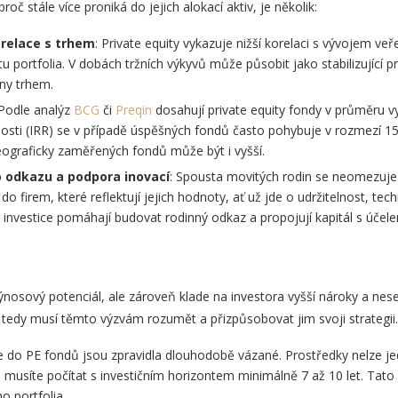
roč stále více proniká do jejich alokací aktiv, je několik:
orelace s trhem
: Private equity vykazuje nižší korelaci s vývojem v
itu portfolia. V dobách tržních výkyvů může působit jako stabilizující 
ny trhem.
 Podle analýz
BCG
či
Preqin
dosahují private equity fondy v průměru vy
atnosti (IRR) se v případě úspěšných fondů často pohybuje v rozmezí 
ograficky zaměřených fondů může být i vyšší.
o odkazu a podpora inovací
: Spousta movitých rodin se neomezuje 
o firem, které reflektují jejich hodnoty, ať už jde o udržitelnost, te
 investice pomáhají budovat rodinný odkaz a propojují kapitál s účel
 výnosový potenciál, ale zároveň klade na investora vyšší nároky a nes
vci tedy musí těmto výzvám rozumět a přizpůsobovat jim svoji strategii.
ce do PE fondů jsou zpravidla dlouhodobě vázané. Prostředky nelze j
 musíte počítat s investičním horizontem minimálně 7 až 10 let. Tato 
o portfolia.