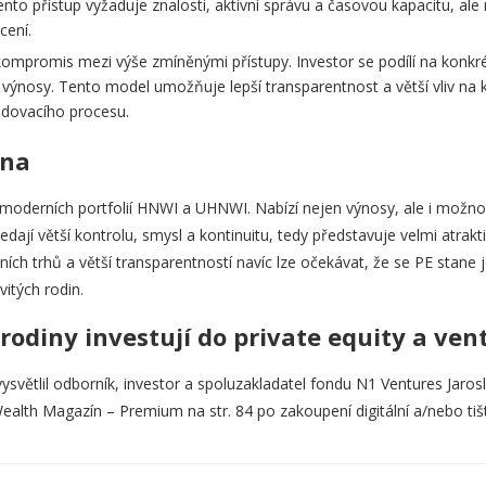
nto přístup vyžaduje znalosti, aktivní správu a časovou kapacitu, ale n
cení.
kompromis mezi výše zmíněnými přístupy. Investor se podílí na konkré
 i výnosy. Tento model umožňuje lepší transparentnost a větší vliv na k
dovacího procesu.
cna
em moderních portfolií HNWI a UHNWI. Nabízí nejen výnosy, ale i možn
edají větší kontrolu, smysl a kontinuitu, tedy představuje velmi atrakti
ních trhů a větší transparentností navíc lze očekávat, že se PE stane 
vitých rodin.
rodiny investují do private equity a ven
světlil odborník, investor a spoluzakladatel fondu N1 Ventures Jarosl
ealth Magazín – Premium na str. 84 po zakoupení digitální a/nebo ti