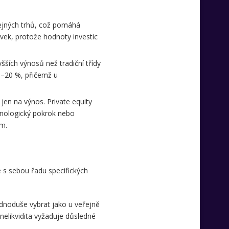
eřejných trhů, což pomáhá
prvek, protože hodnoty investic
šších výnosů než tradiční třídy
15–20 %, přičemž u
jen na výnos. Private equity
chnologický pokrok nebo
em.
e s sebou řadu specifických
ednoduše vybrat jako u veřejně
nelikvidita vyžaduje důsledné