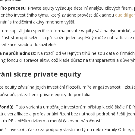
ího procesu
: Private equity vyžaduje detailní analýzu cílových firem, 
šeného investičního týmu, který zvládne provést důkladnou
due dilige
vnání s tradičními aktivy mnohem vyšší.
nture kapitál jako specifická forma private wquity sází na dynamické, a
ká část startupů selže – a přestože jeden úspěšný může nahradit více
rzifikace snadno dosažitelné.
a neprůhlednost
: Na rozdíl od veřejných trhů nejsou data o firmác
ing fondu či správce aktiv, což klade důraz na transparentní a důvěry
ání skrze private equity
equity závisí na jejich investiční filozofii, míře angažovanosti i zku
ůsobů, jak začlenit private equity do portfolia:
fondů)
: Tato varianta umožňuje investorům přístup k celé škále PE 
 diverzifikace a profesionální řízení bez nutnosti podrobně řešit jednot
na trh PE s nižším rizikem a menší časovou náročností.
nější investoři, často za podpory vlastního týmu nebo Family Office