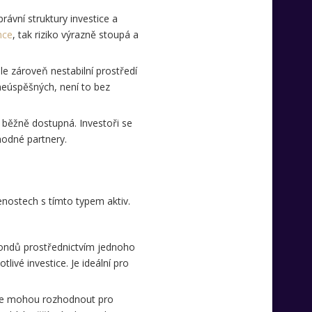
právní struktury investice a
nce
, tak riziko výrazně stoupá a
le zároveň nestabilní prostředí
 neúspěšných, není to bez
h běžně dostupná. Investoři se
hodné partnery.
šenostech s tímto typem aktiv.
fondů prostřednictvím jednoho
livé investice. Je ideální pro
, se mohou rozhodnout pro