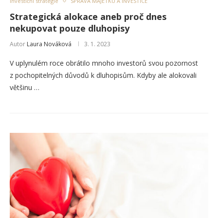
Investiční strategie
SPRÁVA MAJETKU A INVESTICE
Strategická alokace aneb proč dnes
nekupovat pouze dluhopisy
Autor
Laura Nováková
3. 1. 2023
V uplynulém roce obrátilo mnoho investorů svou pozornost
z pochopitelných důvodů k dluhopisům. Kdyby ale alokovali
většinu …