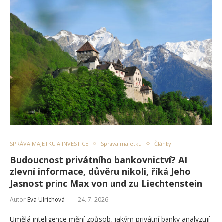
SPRÁVA MAJETKU A INVESTICE
Správa majetku
Články
Budoucnost privátního bankovnictví? AI
zlevní informace, důvěru nikoli, říká Jeho
Jasnost princ Max von und zu Liechtenstein
Autor
Eva Ulrichová
24. 7. 2026
Umělá inteligence mění způsob, jakým privátní banky analyzují