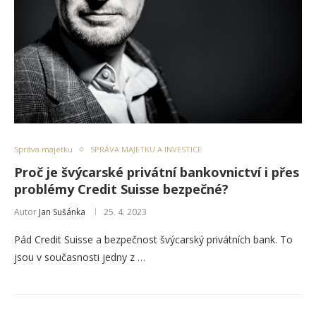
Správa majetku
SPRÁVA MAJETKU A INVESTICE
Proč je švýcarské privátní bankovnictví i přes
problémy Credit Suisse bezpečné?
Autor
Jan Sušánka
25. 4. 2023
Pád Credit Suisse a bezpečnost švýcarský privátních bank. To
jsou v současnosti jedny z …