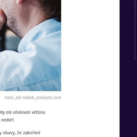
Foto: Jan Vašek, jeshoots.com
y ale alokovali většinu
ik nedaří.
ly obavy, že zakoření