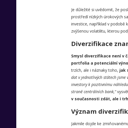
Je důležité si uvědomit, že pos
prostředí nízkých úrokových saz
investice, například v podobě 
zvýšenou volatilitu, kterou podp
Diverzifikace zn
Smysl diverzifikace není v ča
portfolia a potenciální výn
trzích, ale i náznaky toho,
jak 
dat v jednotlivých státech jsme 
investory k pozitivnímu náhled
straně centrálních bank,“
vysvě
v současnosti zdát, ale i tr
Význam diverzifik
Jakmile dojde ke zmiňovanému ož