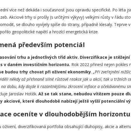
lední více než dekáda i současnost jsou opravdu specifické. Po léta js
eb. Akciové trhy si prošly (s určitými výkyvy) velkými růsty v řádu sto
komodit, se dlouho vyvíjely spíše do strany, případně klesaly. Teprv
ořilo geopolitické napětí a hrozící energetická krize.
amená především potenciál
sování trhu a jednotlivých tříd aktiv. Diverzifikace je stěžejní 
os v daném investičním horizontu.
Rok 2022 přinesl nejen pokles 
se budou trhy chovat při oživení ekonomiky
.
„Při zveřejnění nižší
viděli někdy až přehnaně silné růstové reakce jak u akcií, tak u tržních 
u na dobu, kdy dojde k razantnějšímu zkrocení inflace a očekávanému s
tluje Jaroslav Hotěk.
Až se tak stane,
nebudou vítězem pouze dlu
hy akciové, které dlouhodobě nabízejí ještě vyšší potenciální v
ace oceníte v dlouhodobějším horizontu
ivení, diverzifikovaná portfolia obsahující dluhopisy, akcie a alterna