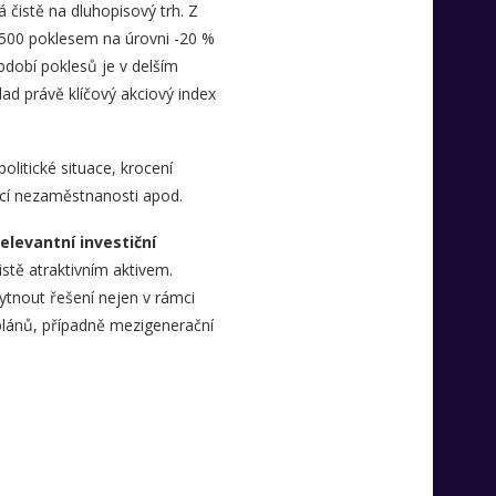
čistě na dluhopisový trh. Z
500 poklesem na úrovni -20 %
bdobí poklesů je v delším
ad právě klíčový akciový index
litické situace, krocení
ucí nezaměstnanosti apod.
elevantní investiční
jistě atraktivním aktivem.
kytnout řešení nejen v rámci
plánů, případně mezigenerační