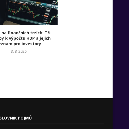
na finančních trzích: Tři
Diverzifikace nikdy není po
py k výpočtu HDP a jejich
cenných papírů v portfoliu. Sk
ýznam pro investory
diverzifikované portfolio j
promyšlená kombinace invest
3. 8. 2026
30. 7. 2026
SLOVNÍK POJMŮ