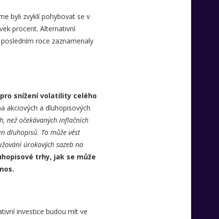
me byli zvyklí pohybovat se v
vek procent. Alternativní
e v posledním roce zaznamenaly
pro snížení volatility celého
na akciových a dluhopisových
ch, než očekávaných inflačních
cen dluhopisů. To může vést
nižování úrokových sazeb na
hopisové trhy, jak se může
ýnos.
tivní investice budou mít ve