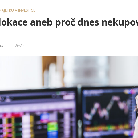
AJETKU A INVESTICE
alokace aneb proč dnes nekupo
023
A+
A-