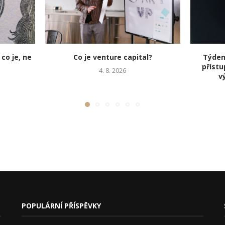
 co je, ne
Co je venture capital?
Týden 
přístu
4. 8. 2026
v
POPULÁRNÍ PŘÍSPĚVKY