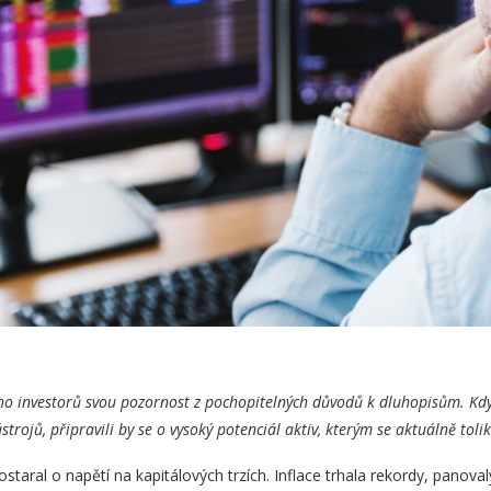
o investorů svou pozornost z pochopitelných důvodů k dluhopisům. Kdyb
rojů, připravili by se o vysoký potenciál aktiv, kterým se aktuálně tol
ostaral o napětí na kapitálových trzích. Inflace trhala rekordy, panova