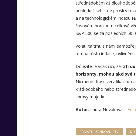
střednědobém až dlouhodobém i
pohledu čísel jsme prošli v 
a na technologickém indexu NAS
časovém horizontu celkově vždy
S&P 500 se za posledních 50 l
Volatilita trhu s námi samozře
tempa růstu inflace, ovlivněn
Důležité je však říci, že
trh do
horizonty, mohou akciové t
Nicméně díky diverzifikaci do a
krátkodobého nebo střednědobé
správy majetku.
Autor
: Laura Nováková –
Erst
PRIVÁTNÍ BANKOVNICTVÍ
DL