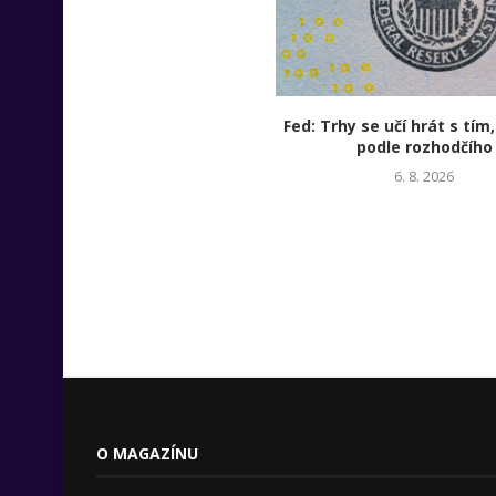
Fed: Trhy se učí hrát s tím,
podle rozhodčího
6. 8. 2026
O MAGAZÍNU