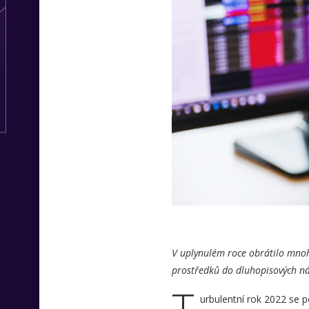
V uplynulém roce obrátilo mnoh
prostředků do dluhopisových nást
T
urbulentní rok 2022 se p