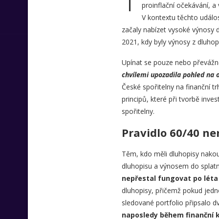
proinflační očekávání, a
V kontextu těchto událo
začaly nabízet vysoké výnosy d
2021, kdy byly výnosy z dluhopi
Upínat se pouze nebo převážn
chvílemi upozadila pohled na os
České spořitelny na finanční tr
principů, které při tvorbě inve
spořitelny.
Pravidlo 60/40 ne
Těm, kdo měli dluhopisy nakoup
dluhopisu a výnosem do splatnos
nepřestal fungovat po
léta
dluhopisy, přičemž pokud jedno
sledované portfolio připsalo d
naposledy během finanční k