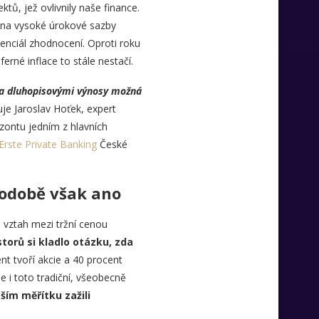
tů, jež ovlivnily naše finance.
m na vysoké úrokové sazby
tenciál zhodnocení. Oproti roku
erné inflace to stále nestačí.
a dluhopisovými výnosy možná
e Jaroslav Hoťek, expert
izontu jedním z hlavních
Erste Private Banking
České
hodobě však ano
, vztah mezi tržní cenou
torů si kladlo otázku, zda
nt tvoří akcie a 40 procent
e i toto tradiční, všeobecně
ším měřítku zažili