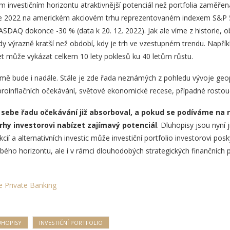
nvestičním horizontu atraktivnější potenciál než portfolia zaměřená 
roce 2022 na americkém akciovém trhu reprezentovaném indexem S&P 
DAQ dokonce -30 % (data k 20. 12. 2022). Jak ale víme z historie, o
 výrazně kratší než období, kdy je trh ve vzestupném trendu. Napříkl
et může vykázat celkem 10 lety poklesů ku 40 letům růstu.
jmě bude i nadále. Stále je zde řada neznámých z pohledu vývoje geopo
í proinflačních očekávání, světové ekonomické recese, případné rosto
 sebe řadu očekávání již absorboval, a pokud se podíváme na r
rhy investorovi nabízet zajímavý potenciál
. Dluhopisy jsou nyní 
kcií a alternativních investic může investiční portfolio investorovi pos
ho horizontu, ale i v rámci dlouhodobých strategických finančních 
e Private Banking
UHOPISY
INVESTIČNÍ PORTFOLIO