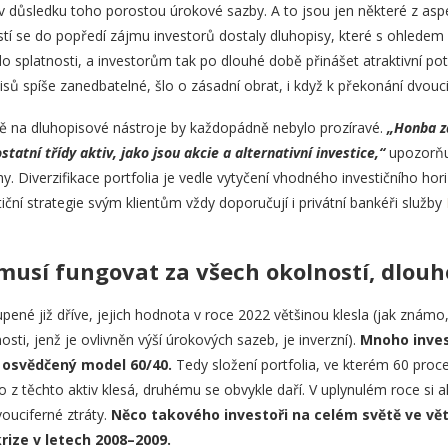
 v důsledku toho porostou úrokové sazby. A to jsou jen některé z aspek
stí se do popředí zájmu investorů dostaly dluhopisy, které s ohlede
o splatnosti, a investorům tak po dlouhé době přinášet atraktivní po
sů spíše zanedbatelné, šlo o zásadní obrat, i když k překonání dvoucif
ě na dluhopisové nástroje by každopádně nebylo prozíravé.
„Honba z
tatní třídy aktiv, jako jsou akcie a alternativní investice,“
upozorňuj
hy. Diverzifikace portfolia je vedle vytyčení vhodného investičního hor
stiční strategie svým klientům vždy doporučují i privátní bankéři služby
musí fungovat za všech okolností, dlou
ené již dříve, jejich hodnota v roce 2022 většinou klesla (jak známo
ti, jenž je ovlivněn výší úrokových sazeb, je inverzní).
Mnoho inves
 osvědčený model 60/40.
Tedy složení portfolia, ve kterém 60 proce
 z těchto aktiv klesá, druhému se obvykle daří. V uplynulém roce si al
vouciferné ztráty.
Něco takového investoři na celém světě ve vět
rize v letech 2008–2009.