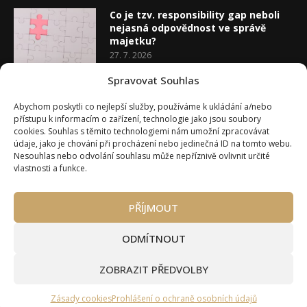
Co je tzv. responsibility gap neboli
nejasná odpovědnost ve správě
majetku?
27. 7. 2026
Spravovat Souhlas
Co je rozhodovací analýza
Abychom poskytli co nejlepší služby, používáme k ukládání a/nebo
20. 7. 2026
přístupu k informacím o zařízení, technologie jako jsou soubory
cookies. Souhlas s těmito technologiemi nám umožní zpracovávat
údaje, jako je chování při procházení nebo jedinečná ID na tomto webu.
Nesouhlas nebo odvolání souhlasu může nepříznivě ovlivnit určité
vlastnosti a funkce.
Úvod
O Wealth Magazínu
PŘÍJMOUT
Můj účet
Slovník pojmů
Kontakty
Máte zájem o spolupráci?
ODMÍTNOUT
Pravidla používání webu wmag.cz
Všeobecné obchodní podmínky
ZOBRAZIT PŘEDVOLBY
Ke stažení (partneři a autoři)
© 2020 - 2026 Wealth Magazín - Wealth Magazín s.r.o.
Zásady cookies
Prohlášení o ochraně osobních údajů