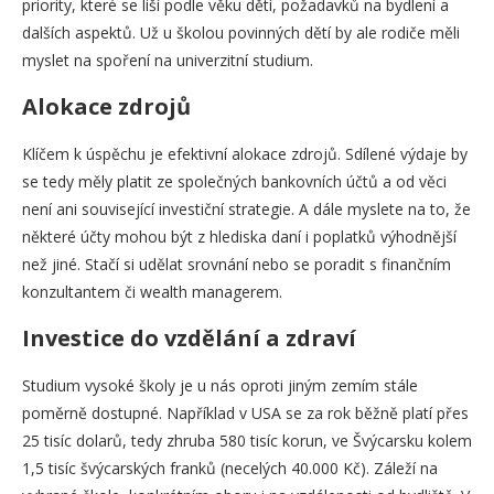
priority, které se liší podle věku dětí, požadavků na bydlení a
dalších aspektů. Už u školou povinných dětí by ale rodiče měli
myslet na spoření na univerzitní studium.
Alokace zdrojů
Klíčem k úspěchu je efektivní alokace zdrojů. Sdílené výdaje by
se tedy měly platit ze společných bankovních účtů a od věci
není ani související investiční strategie. A dále myslete na to, že
některé účty mohou být z hlediska daní i poplatků výhodnější
než jiné. Stačí si udělat srovnání nebo se poradit s finančním
konzultantem či wealth managerem.
Investice do vzdělání a zdraví
Studium vysoké školy je u nás oproti jiným zemím stále
poměrně dostupné. Například v USA se za rok běžně platí přes
25 tisíc dolarů, tedy zhruba 580 tisíc korun, ve Švýcarsku kolem
1,5 tisíc švýcarských franků (necelých 40.000 Kč). Záleží na