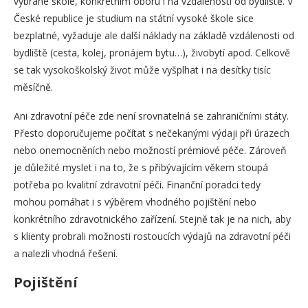
vybrané škole, konkrétním oboru i na vzdálenosti od bydliště. V
České republice je studium na státní vysoké škole sice
bezplatné, vyžaduje ale další náklady na základě vzdálenosti od
bydliště (cesta, kolej, pronájem bytu…), živobytí apod. Celkově
se tak vysokoškolský život může vyšplhat i na desítky tisíc
měsíčně.
Ani zdravotní péče zde není srovnatelná se zahraničními státy.
Přesto doporučujeme počítat s nečekanými výdaji při úrazech
nebo onemocněních nebo možností prémiové péče. Zároveň
je důležité myslet i na to, že s přibývajícím věkem stoupá
potřeba po kvalitní zdravotní péči. Finanční poradci tedy
mohou pomáhat i s výběrem vhodného pojištění nebo
konkrétního zdravotnického zařízení. Stejně tak je na nich, aby
s klienty probrali možnosti rostoucích výdajů na zdravotní péči
a nalezli vhodná řešení.
Pojištění