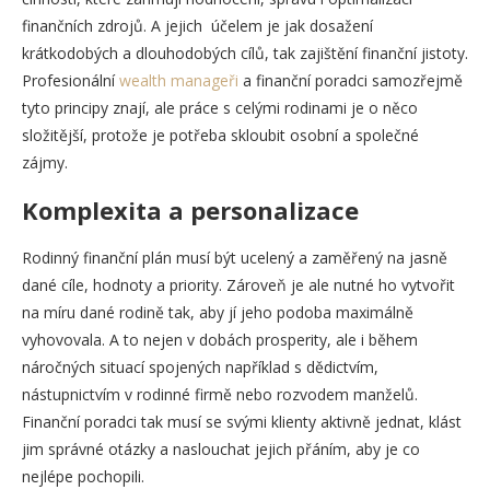
finančních zdrojů. A jejich účelem je jak dosažení
krátkodobých a dlouhodobých cílů, tak zajištění finanční jistoty.
Profesionální
wealth manageři
a finanční poradci samozřejmě
tyto principy znají, ale práce s celými rodinami je o něco
složitější, protože je potřeba skloubit osobní a společné
zájmy.
Komplexita a personalizace
Rodinný finanční plán musí být ucelený a zaměřený na jasně
dané cíle, hodnoty a priority. Zároveň je ale nutné ho vytvořit
na míru dané rodině tak, aby jí jeho podoba maximálně
vyhovovala. A to nejen v dobách prosperity, ale i během
náročných situací spojených například s dědictvím,
nástupnictvím v rodinné firmě nebo rozvodem manželů.
Finanční poradci tak musí se svými klienty aktivně jednat, klást
jim správné otázky a naslouchat jejich přáním, aby je co
nejlépe pochopili.