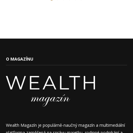
O MAGAZÍNU
Wealth Magazín je populárně-naučný magazín a multimediální
platforma zaměřená na správu majetku, rodinné podnikání a