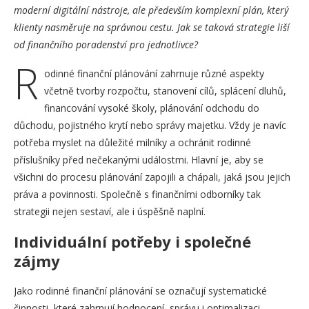
moderní digitální nástroje, ale především komplexní plán, který
klienty nasměruje na správnou cestu. Jak se taková strategie liší
od finančního poradenství pro jednotlivce?
R
odinné finanční plánování zahrnuje různé aspekty
včetně tvorby rozpočtu, stanovení cílů, splácení dluhů,
financování vysoké školy, plánování odchodu do
důchodu, pojistného krytí nebo správy majetku. Vždy je navíc
potřeba myslet na důležité milníky a ochránit rodinné
příslušníky před nečekanými událostmi. Hlavní je, aby se
všichni do procesu plánování zapojili a chápali, jaká jsou jejich
práva a povinnosti. Společně s finančními odborníky tak
strategii nejen sestaví, ale i úspěšně naplní.
Individuální potřeby i společné
zájmy
Jako rodinné finanční plánování se označují systematické
činnosti, které zahrnují hodnocení, správu i optimalizaci