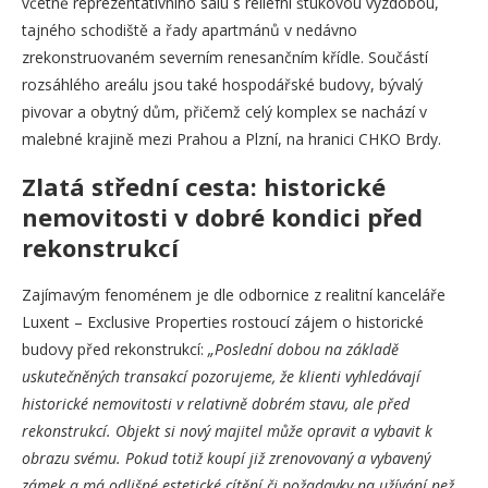
včetně reprezentativního sálu s reliéfní štukovou výzdobou,
tajného schodiště a řady apartmánů v nedávno
zrekonstruovaném severním renesančním křídle. Součástí
rozsáhlého areálu jsou také hospodářské budovy, bývalý
pivovar a obytný dům, přičemž celý komplex se nachází v
malebné krajině mezi Prahou a Plzní, na hranici CHKO Brdy.
Zlatá střední cesta: historické
nemovitosti v dobré kondici před
rekonstrukcí
Zajímavým fenoménem je dle odbornice z realitní kanceláře
Luxent – Exclusive Properties rostoucí zájem o historické
budovy před rekonstrukcí:
„Poslední dobou na základě
uskutečněných transakcí pozorujeme, že klienti vyhledávají
historické nemovitosti v relativně dobrém stavu, ale před
rekonstrukcí. Objekt si nový majitel může opravit a vybavit k
obrazu svému. Pokud totiž koupí již zrenovovaný a vybavený
zámek a má odlišné estetické cítění či požadavky na užívání než