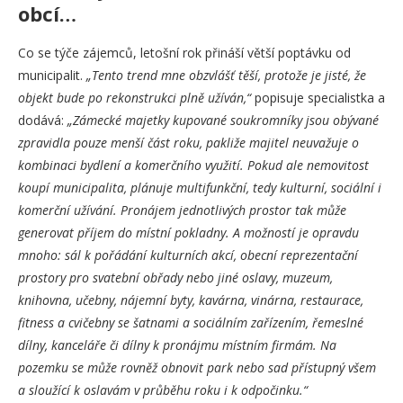
obcí…
Co se týče zájemců, letošní rok přináší větší poptávku od
municipalit.
„Tento trend mne obzvlášť těší, protože je jisté, že
objekt bude po rekonstrukci plně užíván,“
popisuje specialistka a
dodává:
„Zámecké majetky kupované soukromníky jsou obývané
zpravidla pouze menší část roku, pakliže majitel neuvažuje o
kombinaci bydlení a komerčního využití. Pokud ale nemovitost
koupí municipalita, plánuje multifunkční, tedy kulturní, sociální i
komerční užívání. Pronájem jednotlivých prostor tak může
generovat příjem do místní pokladny. A možností je opravdu
mnoho: sál k pořádání kulturních akcí, obecní reprezentační
prostory pro svatební obřady nebo jiné oslavy, muzeum,
knihovna, učebny, nájemní byty, kavárna, vinárna, restaurace,
fitness a cvičebny se šatnami a sociálním zařízením, řemeslné
dílny, kanceláře či dílny k pronájmu místním firmám. Na
pozemku se může rovněž obnovit park nebo sad přístupný všem
a sloužící k oslavám v průběhu roku i k odpočinku.“