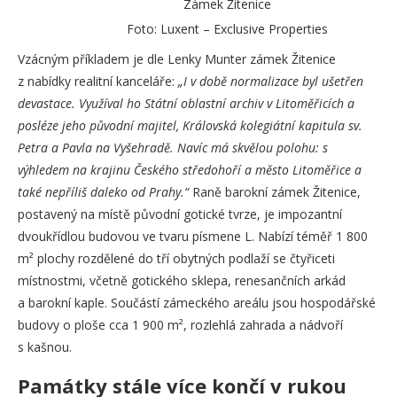
Zámek Žitenice
Foto: Luxent – Exclusive Properties
Vzácným příkladem je dle Lenky Munter zámek Žitenice
z nabídky realitní kanceláře:
„I v době normalizace byl ušetřen
devastace. Využíval ho Státní oblastní archiv v Litoměřicích a
posléze jeho původní majitel, Královská
kolegiátní
kapitula sv.
Petra a Pavla na Vyšehradě. Navíc má skvělou polohu: s
výhledem na krajinu Českého středohoří a město Litoměřice a
také nepříliš daleko od Prahy.“
Raně barokní zámek Žitenice,
postavený na místě původní gotické tvrze, je impozantní
dvoukřídlou budovou ve tvaru písmene L. Nabízí téměř 1 800
m² plochy rozdělené do tří obytných podlaží se čtyřiceti
místnostmi, včetně gotického sklepa, renesančních arkád
a barokní kaple. Součástí zámeckého areálu jsou hospodářské
budovy o ploše cca 1 900 m², rozlehlá zahrada a nádvoří
s kašnou.
Památky stále více končí v rukou