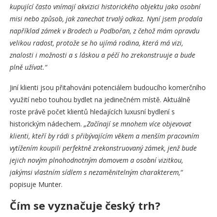
kupující často vnímají akvizici historického objektu jako osobní
misi nebo způsob, jak zanechat trvalý odkaz. Nyní jsem prodala
například zámek v Brodech u Podbořan, z čehož mám opravdu
velikou radost, protože se ho ujímá rodina, která má vizi,
znalosti i možnosti a s láskou a péčí ho zrekonstruuje a bude
plně užívat.“
Jiní klienti jsou přitahováni potenciálem budoucího komerčního
využití nebo touhou bydlet na jedinečném místě. Aktuálně
roste právě počet klientů hledajících luxusní bydlení s
historickým nádechem.
„Začínají se mnohem více objevovat
klienti, kteří by rádi s přibývajícím věkem a menším pracovním
vytížením koupili perfektně zrekonstruovaný zámek, jenž bude
jejich novým plnohodnotným domovem a osobní vizitkou,
jakýmsi vlastním sídlem s nezaměnitelným charakterem,“
popisuje Munter.
Čím se vyznačuje český trh?