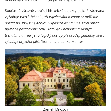
mohou ušetřit značné finanční prostředky, čas i úsilí.“
Současně výrazně zlevňují historické objekty, jejichž záchrana
vyžaduje rychlé řešení.
„Při vyjednávání o koupi se můžeme
dostat na 30%, v některých případech až na 50% slevu oproti
původně požadované ceně. Toto však nepodléhá žádným
trendům na trhu, je to logický postup při prodeji památky, která
vyžaduje urgentní péči,“
komentuje Lenka Munter.
Zámek Mirošov