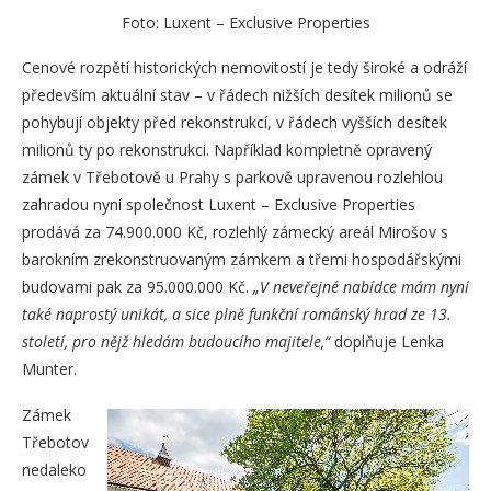
Foto: Luxent – Exclusive Properties
Cenové rozpětí historických nemovitostí je tedy široké a odráží
především aktuální stav – v řádech nižších desítek milionů se
pohybují objekty před rekonstrukcí, v řádech vyšších desítek
milionů ty po rekonstrukci. Například kompletně opravený
zámek v Třebotově u Prahy s parkově upravenou rozlehlou
zahradou nyní společnost Luxent – Exclusive Properties
prodává za 74.900.000 Kč, rozlehlý zámecký areál Mirošov s
barokním zrekonstruovaným zámkem a třemi hospodářskými
budovami pak za 95.000.000 Kč.
„V neveřejné nabídce mám nyní
také naprostý unikát, a sice plně funkční románský hrad ze 13.
století, pro nějž hledám budoucího majitele,“
doplňuje Lenka
Munter.
Zámek
Třebotov
nedaleko