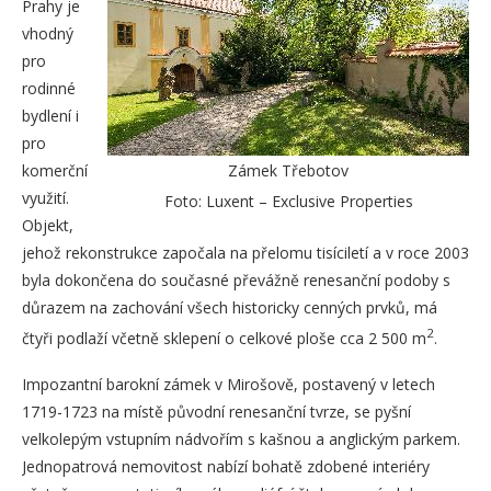
Prahy je
vhodný
pro
rodinné
bydlení i
pro
komerční
Zámek Třebotov
využití.
Foto: Luxent – Exclusive Properties
Objekt,
jehož rekonstrukce započala na přelomu tisíciletí a v roce 2003
byla dokončena do současné převážně renesanční podoby s
důrazem na zachování všech historicky cenných prvků, má
2
čtyři podlaží včetně sklepení o celkové ploše cca 2 500 m
.
Impozantní barokní zámek v Mirošově, postavený v letech
1719-1723 na místě původní renesanční tvrze, se pyšní
velkolepým vstupním nádvořím s kašnou a anglickým parkem.
Jednopatrová nemovitost nabízí bohatě zdobené interiéry