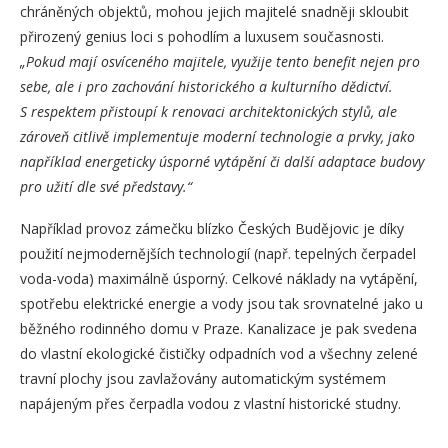
chráněných objektů, mohou jejich majitelé snadněji skloubit
přirozený genius loci s pohodlím a luxusem současnosti.
„Pokud mají osvíceného majitele, využije tento benefit nejen pro
sebe, ale i pro zachování historického a kulturního dědictví.
S respektem přistoupí k renovaci architektonických stylů, ale
zároveň citlivě implementuje moderní technologie a prvky, jako
například energeticky úsporné vytápění či další adaptace budovy
pro užití dle své představy.“
Například provoz zámečku blízko Českých Budějovic je díky
použití nejmodernějších technologií (např. tepelných čerpadel
voda-voda) maximálně úsporný. Celkové náklady na vytápění,
spotřebu elektrické energie a vody jsou tak srovnatelné jako u
běžného rodinného domu v Praze. Kanalizace je pak svedena
do vlastní ekologické čističky odpadních vod a všechny zelené
travní plochy jsou zavlažovány automatickým systémem
napájeným přes čerpadla vodou z vlastní historické studny.