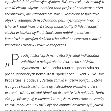
v poslední době zajímavým vývojem. Byť ceny zrekonstruovaných
zámků klesají, zájemci namísto toho preferují nemovitosti před
rekonstrukcí, ale v zachovalém stavu. Zlevňování se týká také
objektů vyžadujících neodkladnou péči. Významnými hráči na
trhu se kromě investorů stávají municipality či lidé hledající
vlastní exkluzivní bydlení. Současnou nabídku, motivace
kupujících a specifika českého trhu odhaluje expertka realitní
kanceláře Luxent – Exclusive Properties.
„P
rodej historických nemovitostí je silně individuální
záležitost a nekopíruje tendence trhu s běžným
segmentem,“
uvádí Lenka Munter, specialistka na
prodej historických nemovitostí společnosti Luxent – Exclusive
Properties, a dodává: „
Většinu zámků v našem portfoliu, které
jsou po rekonstrukci, máme nyní zlevněnou přibližně o deset
procent, což nás přivádí téměř na úroveň čistých nákladů. Tento
vývoj je překvapivý, vzhledem k tomu, že zrekonstruované zámky
za rozumnou cenu by měly být pro kupující atraktivnější, jelikož