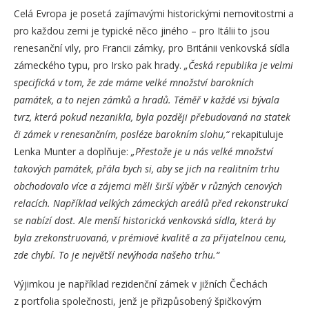
Celá Evropa je posetá zajímavými historickými nemovitostmi a
pro každou zemi je typické něco jiného – pro Itálii to jsou
renesanční vily, pro Francii zámky, pro Británii venkovská sídla
zámeckého typu, pro Irsko pak hrady.
„Česká republika je velmi
specifická v tom, že zde máme velké množství barokních
památek, a to nejen zámků a hradů. Téměř v každé vsi bývala
tvrz, která pokud nezanikla, byla později přebudovaná na statek
či zámek v renesančním, posléze barokním slohu,“
rekapituluje
Lenka Munter a doplňuje:
„Přestože je u nás velké množství
takových památek, přála bych si, aby se jich na realitním trhu
obchodovalo více a zájemci měli širší výběr v různých cenových
relacích. Například velkých zámeckých areálů před rekonstrukcí
se nabízí dost. Ale menší historická venkovská sídla, která by
byla zrekonstruovaná, v prémiové kvalitě a za přijatelnou cenu,
zde chybí. To je největší nevýhoda našeho trhu.“
Výjimkou je například rezidenční zámek v jižních Čechách
z portfolia společnosti, jenž je přizpůsobený špičkovým