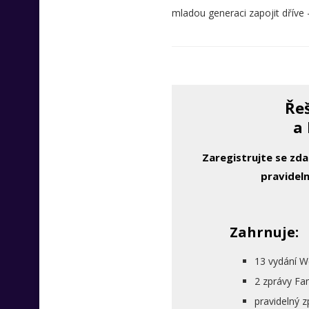
mladou generaci zapojit dříve 
Řeš
a 
Zaregistrujte se zd
pravideln
Zahrnuje:
13 vydání W
2 zprávy Fa
pravidelný 