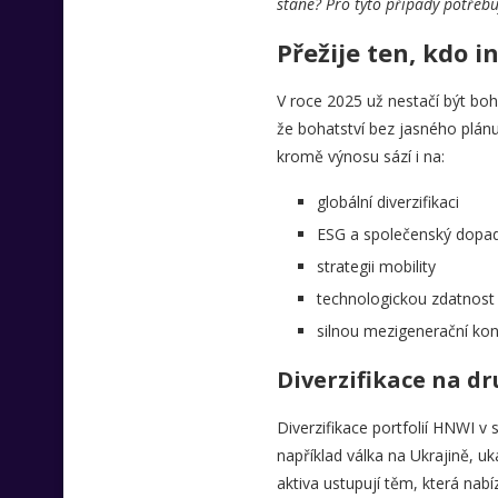
stane? Pro tyto případy potřebu
Přežije ten, kdo i
V roce 2025 už nestačí být boha
že bohatství bez jasného plánu 
kromě výnosu sází i na:
globální diverzifikaci
ESG a společenský dopa
strategii mobility
technologickou zdatnost
silnou mezigenerační kon
Diverzifikace na d
Diverzifikace portfolií HNWI v s
například válka na Ukrajině, uk
aktiva ustupují těm, která nabíz