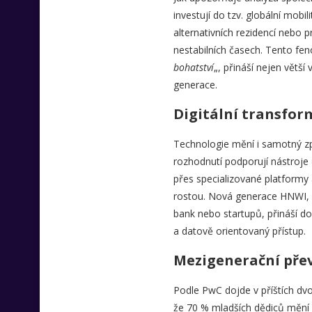
investují do tzv. globální mobi
alternativních rezidencí nebo p
nestabilních časech. Tento fe
bohatství
„, přináší nejen větší 
generace.
Digitální transfor
Technologie mění i samotný zp
rozhodnutí podporují nástroje
přes specializované platformy
rostou. Nová generace HNWI, 
bank nebo startupů, přináší do
a datově orientovaný přístup.
Mezigenerační pře
Podle PwC dojde v příštích dv
že 70 % mladších dědiců mění s