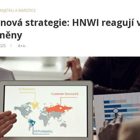
AJETKU A INVESTICE
 nová strategie: HNWI reagují v
změny
2025
A+
A-