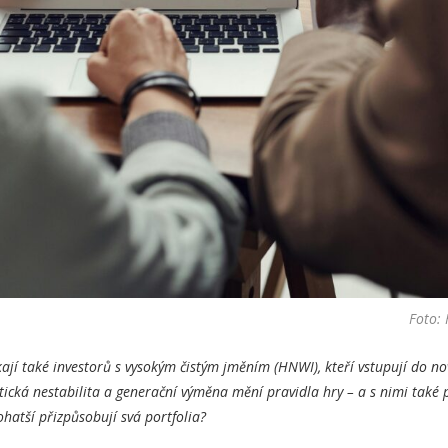
Foto: 
kají také investorů s vysokým čistým jměním (HNWI), kteří vstupují do no
ická nestabilita a generační výměna mění pravidla hry – a s nimi také p
ohatší přizpůsobují svá portfolia?