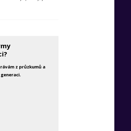
irmy
ci?
zprávám z průzkumů a
 generaci.