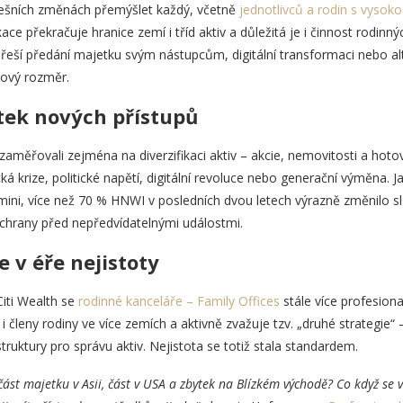
dnešních změnách přemýšlet každý, včetně
jednotlivců a rodin s vysok
ikace překračuje hranice zemí i tříd aktiv a důležitá je i činnost rodin
eší předání majetku svým nástupcům, digitální transformaci nebo alter
nový rozměr.
átek nových přístupů
 zaměřovali zejména na diverzifikaci aktiv – akcie, nemovitosti a hotov
cká krize, politické napětí, digitální revoluce nebo generační výměna.
i, více než 70 % HNWI v posledních dvou letech výrazně změnilo slož
chrany před nepředvídatelnými událostmi.
 v éře nejistoty
iti Wealth se
rodinné kanceláře – Family Offices
stále více profesional
i členy rodiny ve více zemích a aktivně zvažuje tzv. „druhé strategie“
struktury pro správu aktiv. Nejistota se totiž stala standardem.
t část majetku v Asii, část v USA a zbytek na Blízkém východě? Co když se 