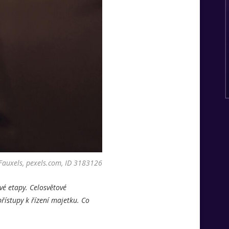
Fauxels, pexels.com, ID 3183126
vé etapy. Celosvětové
řístupy k řízení majetku. Co