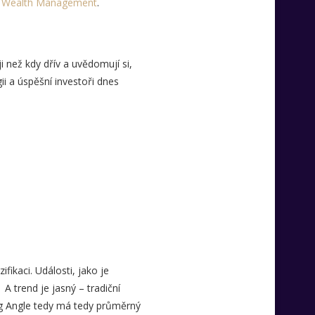
l Wealth Management
.
i než kdy dřív a uvědomují si,
ii a úspěšní investoři dnes
ifikaci. Události, jako je
 A trend je jasný – tradiční
 Long Angle tedy má tedy průměrný