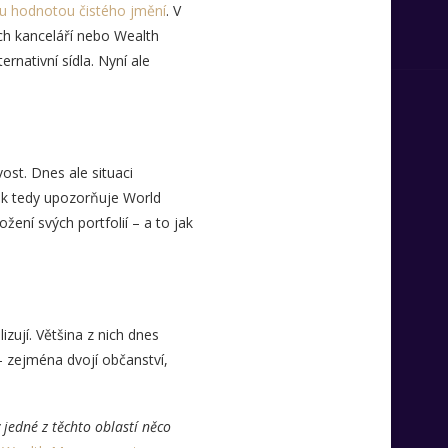
ou hodnotou čistého jmění
. V
ných kanceláří nebo Wealth
nativní sídla. Nyní ale
ost. Dnes ale situaci
 Jak tedy upozorňuje World
ení svých portfolií – a to jak
izují. Většina z nich dnes
 – zejména dvojí občanství,
v jedné z těchto oblastí něco