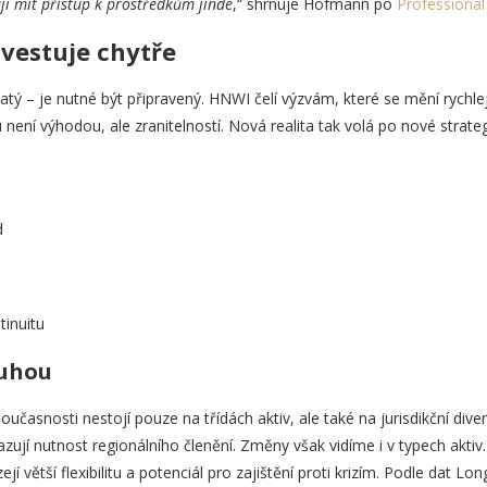
ji mít přístup k prostředkům jinde
,“ shrnuje Hofmann po
Professiona
nvestuje chytře
tý – je nutné být připravený. HNWI čelí výzvám, které se mění rychlej
není výhodou, ale zranitelností. Nová realita tak volá po nové strateg
d
tinuitu
ruhou
oučasnosti nestojí pouze na třídách aktiv, ale také na jurisdikční diverz
azují nutnost regionálního členění. Změny však vidíme i v typech aktiv.
ejí větší flexibilitu a potenciál pro zajištění proti krizím. Podle dat