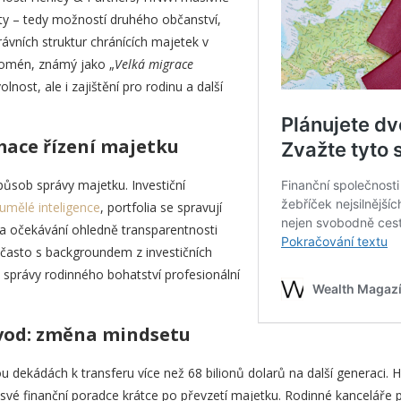
lity – tedy možností druhého občanství,
rávních struktur chránících majetek v
nomén, známý jako „
Velká migrace
volnost, ale i zajištění pro rodinu a další
mace řízení majetku
ůsob správy majetku. Investiční
umělé inteligence
, portfolia se spravují
 a očekávání ohledně transparentnosti
často s backgroundem z investičních
 správy rodinného bohatství profesionální
vod: změna mindsetu
ou dekádách k transferu více než 68 bilionů dolarů na další generaci
vé finanční poradce krátce po převzetí majetku. Rodinné kanceláře p