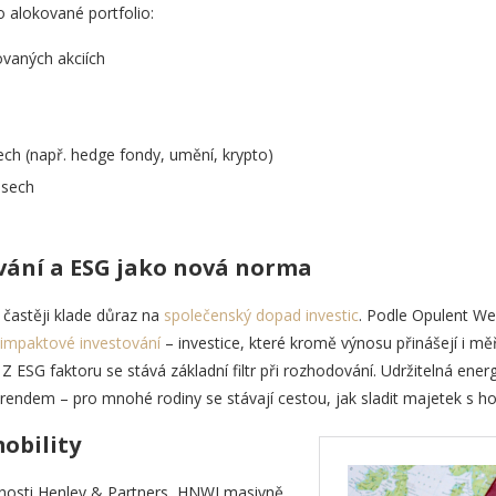
 alokované portfolio:
vaných akciích
vech (např. hedge fondy, umění, krypto)
isech
vání a ESG jako nová norma
častěji klade důraz na
společenský dopad investic
. Podle Opulent We
impaktové investování
– investice, které kromě výnosu přinášejí i měři
. Z ESG faktoru se stává základní filtr při rozhodování. Udržitelná ener
trendem – pro mnohé rodiny se stávají cestou, jak sladit majetek s h
obility
čnosti Henley & Partners, HNWI masivně