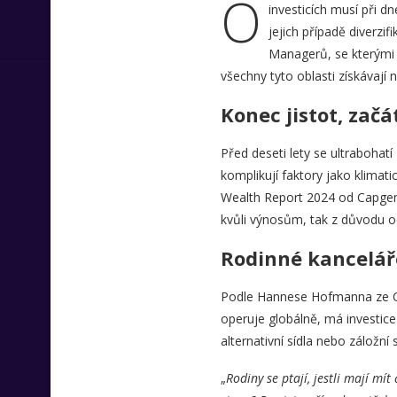
O
investicích musí při 
jejich případě diverzif
Managerů, se kterými ř
všechny tyto oblasti získávají 
Konec jistot, zač
Před deseti lety se ultrabohatí
komplikují faktory jako klimati
Wealth Report 2024 od Capgemin
kvůli výnosům, tak z důvodu o
Rodinné kanceláře
Podle Hannese Hofmanna ze C
operuje globálně, má investice 
alternativní sídla nebo záložní 
„
Rodiny se ptají, jestli mají mí