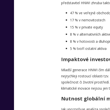
představitel HNWI zhruba takto
47 % ve veřejně obchodo
17 % v nemovitostech
15 % v private equity
8 % v alternativních akti
8 % v hotovosti a dluhop
5 % tvoří ostatní aktiva
Impaktové investo
Mladší generace HNWI čím dál 
nejrychleji rostoucí oblasti tzv.
společnost či životní prostředí
klimatické inovace nejsou jen 
Nutnost globální m
Jak upozorňuje analýza spole