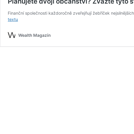
Plánujete dvojí občanství? Zvažte tyto s
Finanční společnosti každoročně zveřejňují žebříček nejsilnějš
Plánujete
textu
dvojí
občanství?
Wealth Magazín
Zvažte
tyto
státy