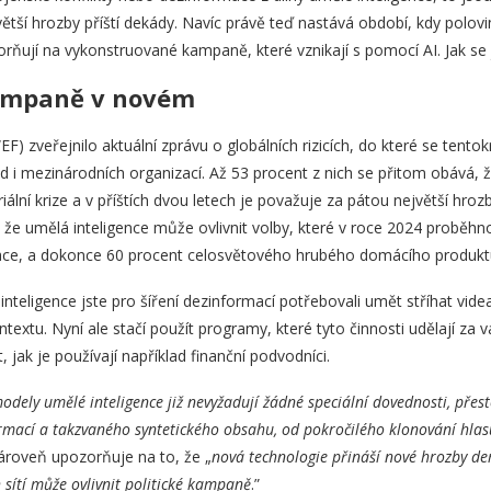
ší hrozby příští dekády. Navíc právě teď nastává období, kdy polovina 
rňují na vykonstruované kampaně, které vznikají s pomocí AI. Jak se 
ampaně v novém
 zveřejnilo aktuální zprávu o globálních rizicích, do které se tentok
ád i mezinárodních organizací. Až 53 procent z nich se přitom obává,
ální krize a v příštích dvou letech je považuje za pátou největší hroz
 že umělá inteligence může ovlivnit volby, které v roce 2024 proběh
ace, a dokonce 60 procent celosvětového hrubého domácího produkt
eligence jste pro šíření dezinformací potřebovali umět stříhat videa
ntextu. Nyní ale stačí použít programy, které tyto činnosti udělají z
t, jak je používají například finanční podvodníci.
dely umělé inteligence již nevyžadují žádné speciální dovednosti, přest
rmací a takzvaného syntetického obsahu, od pokročilého klonování hla
ároveň upozorňuje na to, že „
nová technologie přináší nové hrozby d
h sítí může ovlivnit politické kampaně
.”