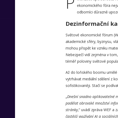
P
ekonomického fóra největ
odborníci důrazně upozo
Dezinformační k
Světové ekonomické fórum (WEF)
akademické sféry, byznysu, vl
mohou přispět ke vzniku materi
Nebezpečí vidí zejména v tom,
téměř poloviny světové popul
Až do loňského boomu umělé int
vytrhávat mediální sdělení z ko
sofistikovaněji. Stačí se podíva
„
Dnešní snadno aplikovatelné mo
padělat obrovské množství info
stránky
,” uvádí zpráva WEF a z
častější využívání AI a sociálníc