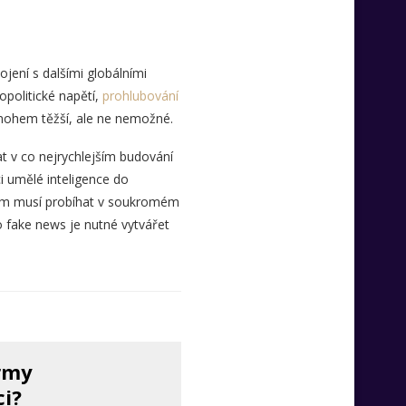
ení s dalšími globálními
opolitické napětí,
prohlubování
nohem těžší, ale ne nemožné.
t v co nejrychlejším budování
i umělé inteligence do
tom musí probíhat v soukromém
 fake news je nutné vytvářet
irmy
ci?