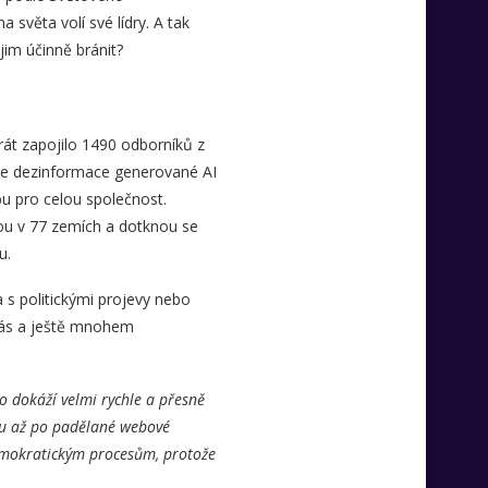
světa volí své lídry. A tak
jim účinně bránit?
rát zapojilo 1490 odborníků z
 že dezinformace generované AI
bu pro celou společnost.
nou v 77 zemích a dotknou se
u.
 s politickými projevy nebo
a vás a ještě mnohem
o dokáží velmi rychle a přesně
su až po padělané webové
emokratickým procesům, protože