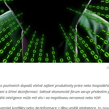
F
o pozitivních dopadů včetně zvýšení produktivity práce nebo hospodářsk
áření a šíření dezinformací. Světové ekonomické fórum varuje především 
lá inteligence může mít vliv i na majetkovou nerovnost nebo HDP.
vojenské konflikty nebo dezinformace z dílny umělé inteligence, to js