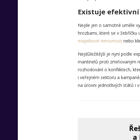
Existuje efektivní
Nejde jen o samotné uměle vyt
hrozbami, které se v žebříčku u
majetkové nerovnosti
nebo kli
Nejdůležitější je nyní podle e
mantinelů proti zmiňovaným riz
rozhodování o konfliktech, kt
i veřejném sektoru a kampaně 
na úrovni jednotlivých států i
Řeš
a 