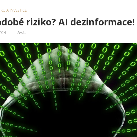
KU A INVESTICE
dobé riziko? AI dezinformace!
2024
A+
A-