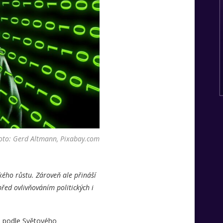
oto: Gerd Altmann, Pixabay.com
ého růstu. Zároveň ale přináší
před ovlivňováním politických i
ou podle Světového