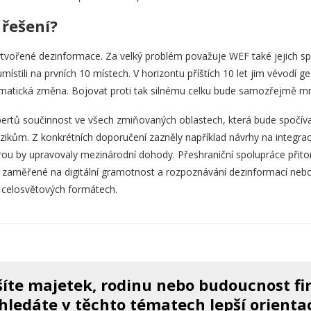
 řešení?
vořené dezinformace. Za velký problém považuje WEF také jejich spoj
místili na prvních 10 místech. V horizontu příštích 10 let jim vévodí ge
matická změna. Bojovat proti tak silnému celku bude samozřejmě m
xpertů součinnost ve všech zmiňovaných oblastech, která bude spočíva
ikům. Z konkrétních doporučení zazněly například návrhy na integrac
erou by upravovaly mezinárodní dohody. Přeshraniční spolupráce při
zaměřené na digitální gramotnost a rozpoznávání dezinformací nebo
 v celosvětových formátech.
íte majetek, rodinu nebo budoucnost f
hledáte v těchto tématech lepší orienta