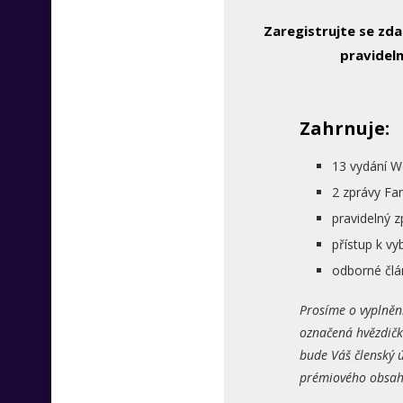
Zaregistrujte se zd
pravideln
Zahrnuje:
13 vydání W
2 zprávy Fa
pravidelný 
přístup k 
odborné člá
Prosíme o vyplněn
označená hvězdičk
bude Váš členský ú
prémiového obsahu