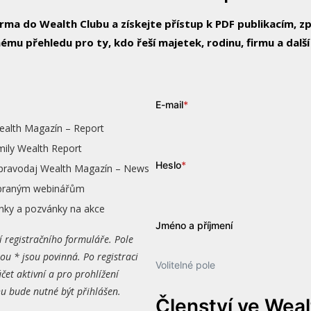
arma do Wealth Clubu a získejte přístup k PDF publikacím, 
ému přehledu pro ty, kdo řeší majetek, rodinu, firmu a další
E-mail
*
ealth Magazín – Report
mily Wealth Report
Heslo
*
zpravodaj Wealth Magazín – News
vybraným webinářům
nky a pozvánky na akce
Jméno a příjmení
í registračního formuláře. Pole
ou * jsou povinná. Po registraci
Volitelné pole
čet aktivní a pro prohlížení
 bude nutné být přihlášen.
Členství ve Wea