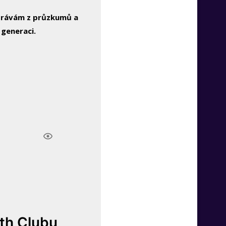
zprávám z průzkumů a
 generaci.
lth Clubu