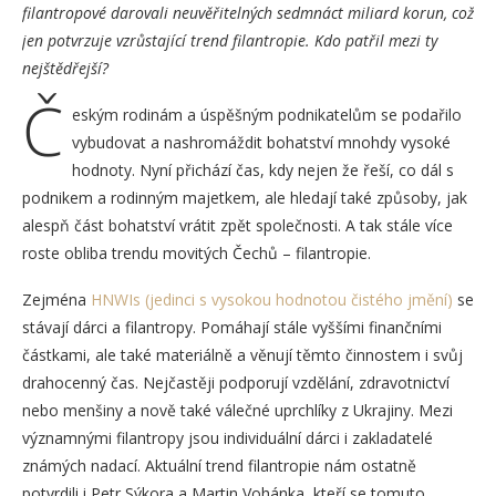
filantropové darovali neuvěřitelných sedmnáct miliard korun, což
jen potvrzuje vzrůstající trend filantropie. Kdo patřil mezi ty
nejštědřejší?
Č
eským rodinám a úspěšným podnikatelům se podařilo
vybudovat a nashromáždit bohatství mnohdy vysoké
hodnoty. Nyní přichází čas, kdy nejen že řeší, co dál s
podnikem a rodinným majetkem, ale hledají také způsoby, jak
alespň část bohatství vrátit zpět společnosti. A tak stále více
roste obliba trendu movitých Čechů – filantropie.
Zejména
HNWIs (jedinci s vysokou hodnotou čistého jmění)
se
stávají dárci a filantropy. Pomáhají stále vyššími finančními
částkami, ale také materiálně a věnují těmto činnostem i svůj
drahocenný čas. Nejčastěji podporují vzdělání, zdravotnictví
nebo menšiny a nově také válečné uprchlíky z Ukrajiny. Mezi
významnými filantropy jsou individuální dárci i zakladatelé
známých nadací. Aktuální trend filantropie nám ostatně
potvrdili i Petr Sýkora a Martin Vohánka, kteří se tomuto