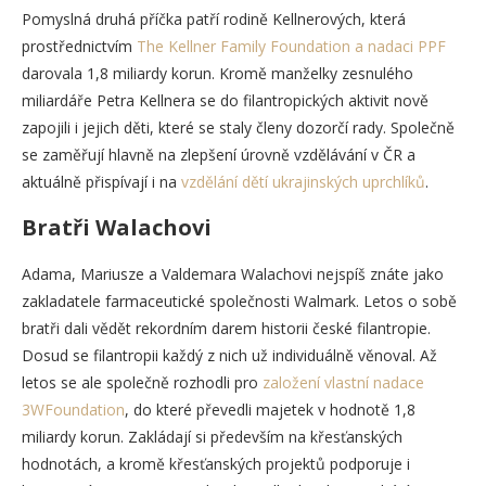
Pomyslná druhá příčka patří rodině Kellnerových, která
prostřednictvím
The Kellner Family Foundation a nadaci PPF
darovala 1,8 miliardy korun. Kromě manželky zesnulého
miliardáře Petra Kellnera se do filantropických aktivit nově
zapojili i jejich děti, které se staly členy dozorčí rady. Společně
se zaměřují hlavně na zlepšení úrovně vzdělávání v ČR a
aktuálně přispívají i na
vzdělání dětí ukrajinských uprchlíků
.
Bratři Walachovi
Adama, Mariusze a Valdemara Walachovi nejspíš znáte jako
zakladatele farmaceutické společnosti Walmark. Letos o sobě
bratři dali vědět rekordním darem historii české filantropie.
Dosud se filantropii každý z nich už individuálně věnoval. Až
letos se ale společně rozhodli pro
založení vlastní nadace
3WFoundation
, do které převedli majetek v hodnotě 1,8
miliardy korun. Zakládají si především na křesťanských
hodnotách, a kromě křesťanských projektů podporuje i