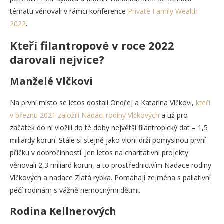
tématu věnovali v rámci konference
Private Family Wealth
2022
.
Kteří filantropové v roce 2022
darovali nejvíce?
Manželé Vlčkovi
Na první místo se letos dostali Ondřej a Katarína Vlčkovi,
kteří
v březnu 2021 založili Nadaci rodiny Vlčkových
a už pro
začátek do ní vložili do té doby největší filantropický dat – 1,5
miliardy korun. Stále si stejně jako vloni drží pomyslnou první
příčku v dobročinnosti. Jen letos na charitativní projekty
věnovali 2,3 miliard korun, a to prostřednictvím Nadace rodiny
Vlčkových a nadace Zlatá rybka. Pomáhají zejména s paliativní
péčí rodinám s vážně nemocnými dětmi.
Rodina Kellnerových