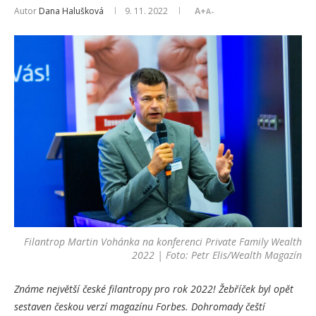
Autor
Dana Halušková
9. 11. 2022
A+
A-
Filantrop Martin Vohánka na konferenci Private Family Wealth
2022 | Foto: Petr Elis/Wealth Magazín
Známe největší české filantropy pro rok 2022! Žebříček byl opět
sestaven českou verzí magazínu Forbes. Dohromady čeští