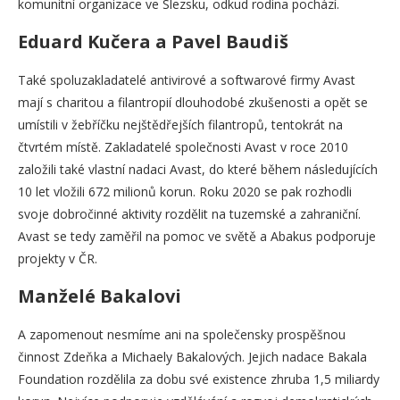
komunitní organizace ve Slezsku, odkud rodina pochází.
Eduard Kučera a Pavel Baudiš
Také spoluzakladatelé antivirové a softwarové firmy Avast
mají s charitou a filantropií dlouhodobé zkušenosti a opět se
umístili v žebříčku nejštědřejších filantropů, tentokrát na
čtvrtém místě. Zakladatelé společnosti Avast v roce 2010
založili také vlastní nadaci Avast, do které během následujících
10 let vložili 672 milionů korun. Roku 2020 se pak rozhodli
svoje dobročinné aktivity rozdělit na tuzemské a zahraniční.
Avast se tedy zaměřil na pomoc ve světě a Abakus podporuje
projekty v ČR.
Manželé Bakalovi
A zapomenout nesmíme ani na společensky prospěšnou
činnost Zdeňka a Michaely Bakalových. Jejich nadace Bakala
Foundation rozdělila za dobu své existence zhruba 1,5 miliardy