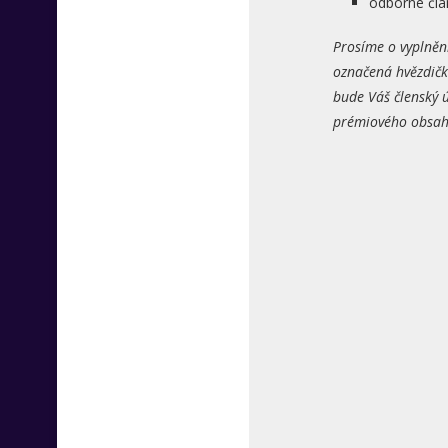
odborné člá
Prosíme o vyplněn
označená hvězdičk
bude Váš členský ú
prémiového obsahu