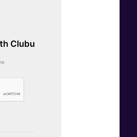
lth Clubu
ma