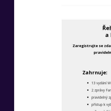
Řeš
a 
Zaregistrujte se zd
pravideln
Zahrnuje:
13 vydání W
2 zprávy Fa
pravidelný 
přístup k 