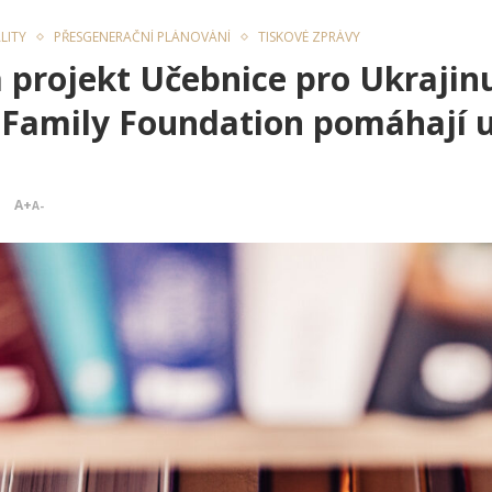
LITY
PŘESGENERAČNÍ PLÁNOVÁNÍ
TISKOVÉ ZPRÁVY
a projekt Učebnice pro Ukraji
r Family Foundation pomáhají 
A+
A-