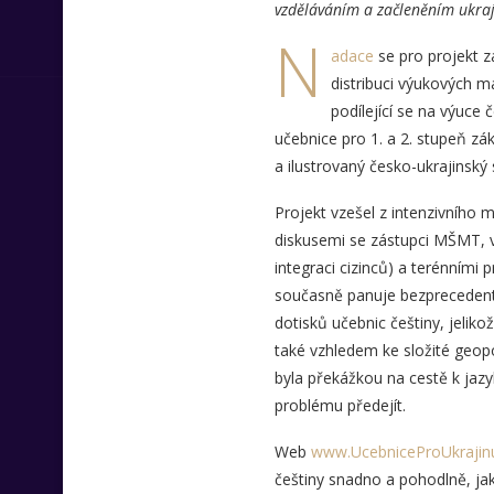
vzděláváním a začleněním ukraji
N
adace
se pro projekt z
distribuci výukových m
podílející se na výuce 
učebnice pro 1. a 2. stupeň zák
a ilustrovaný česko-ukrajinský 
Projekt vzešel z intenzivního 
diskusemi se zástupci MŠMT, vz
integraci cizinců) a terénními
současně panuje bezprecedentn
dotisků učebnic češtiny, jelik
také vzhledem ke složité geopo
byla překážkou na cestě k jazy
problému předejít.
Web
www.UcebniceProUkrajinu
češtiny snadno a pohodlně, jak