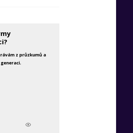
irmy
ci?
zprávám z průzkumů a
 generaci.