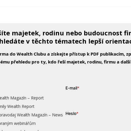
íte majetek, rodinu nebo budoucnost f
hledáte v těchto tématech lepší orienta
arma do Wealth Clubu a získejte přístup k PDF publikacím, 
ému přehledu pro ty, kdo řeší majetek, rodinu, firmu a další
E-mail
*
ealth Magazín – Report
mily Wealth Report
Heslo
*
zpravodaj Wealth Magazín – News
vybraným webinářům