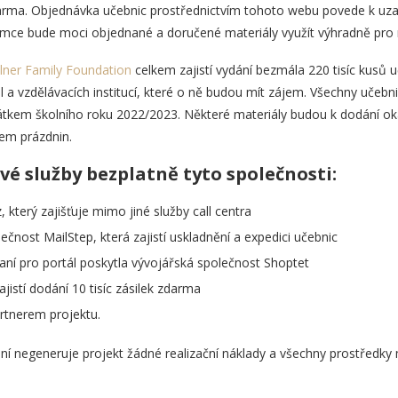
rma. Objednávka učebnic prostřednictvím tohoto webu povede k uza
mce bude moci objednané a doručené materiály využít výhradně pro 
ner Family Foundation
celkem zajistí vydání bezmála 220 tisíc kusů u
 a vzdělávacích institucí, které o ně budou mít zájem. Všechny učebni
čátkem školního roku 2022/2023. Některé materiály budou k dodání ok
em prázdnin.
své služby
bezplatně
tyto společnosti:
 který zajišťuje mimo jiné služby call centra
lečnost MailStep, která zajistí uskladnění a expedici učebnic
ní pro portál poskytla vývojářská společnost Shoptet
jistí dodání 10 tisíc zásilek zdarma
rtnerem projektu.
ení negeneruje projekt žádné realizační náklady a všechny prostředky