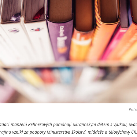
Foto
adací manželů Kellnerových pomáhají
ukrajinským dětem
s výukou, uvád
jinu vznikl za podpory Ministerstva školství, mládeže a tělovýchovy ČR