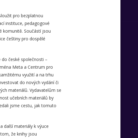
sloužit pro bezplatnou
ací instituce, pedagogové
ké komunitě. Součástí jsou
nice češtiny pro dospělé
e do české společnosti –
zejména Meta a Centrum pro
kamžitému využití a na trhu
nvestovat do nových vydání či
ových materiálů. Vydavatelům se
pnost učebních materiálů by
ledali jsme cestu, jak tomuto
a další materiály k výuce
 tom, že knihy jsou