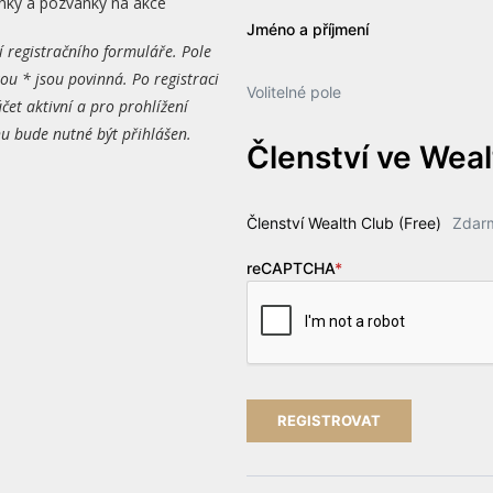
nky a pozvánky na akce
Jméno a příjmení
í registračního formuláře. Pole
ou * jsou povinná. Po registraci
Volitelné pole
čet aktivní a pro prohlížení
 bude nutné být přihlášen.
Členství ve Wea
Členství Wealth Club (Free)
Zdar
reCAPTCHA
*