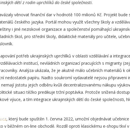
nských dětí z rodin uprchlíků do české společnosti.
avázaly věnovat finanční dar v hodnotě 100 milionů Kč. Projekt bude 
ateriálů českého jazyka. Portál mohou využít všechny školy a vzděláv
češtiny i jiné neziskové organizace a společenství pomáhající ukrajins
ladních škol, pro střední školy, didaktické materiály pro učitele, učeb
slovník.
mapování potřeb ukrajinských uprchlíků v oblasti vzdělávání a integrac
dělávacích institucí, nevládních organizací pracujících s migranty (
 pracovníky. Analýza ukázala, že je akutně málo učebních materiálů k o
í nedostatek papíru. Nadto soukromí vydavatelé nejsou připraveni i
ož nemají jistotu jejich odběru kvůli decentralizovanému nákupu výuk
litické situaci těžko predikuje tržní poptávka. Protože snížená dostu
kové výuce, a tím integrace ukrajinských dětí do české společnosti, h
.cz
, který bude spuštěn 1. června 2022, umožní objednávat učebnice 
o v běžném on-line obchodě. Rozdíl oproti klasickému e-shopu tkví v