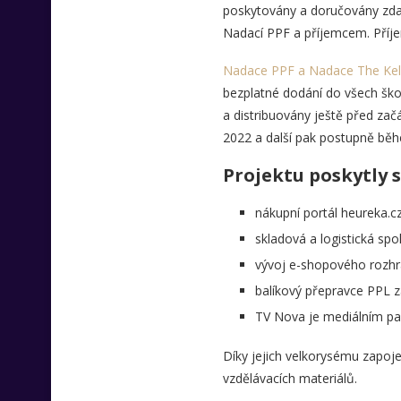
poskytovány a doručovány zda
Nadací PPF a příjemcem. Příje
Nadace PPF a Nadace The Kell
bezplatné dodání do všech škol
a distribuovány ještě před za
2022 a další pak postupně běh
Projektu poskytly 
nákupní portál heureka.cz,
skladová a logistická spo
vývoj e-shopového rozhra
balíkový přepravce PPL za
TV Nova je mediálním pa
Díky jejich velkorysému zapoj
vzdělávacích materiálů.